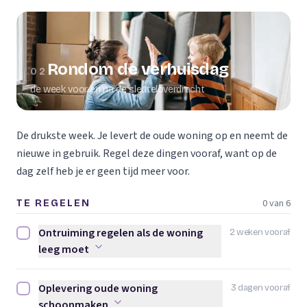
Rondom de verhuisdag
02
de week voor en na de sleuteloverdracht
De drukste week. Je levert de oude woning op en neemt de
nieuwe in gebruik. Regel deze dingen vooraf, want op de
dag zelf heb je er geen tijd meer voor.
0 van 6
TE REGELEN
Ontruiming regelen als de woning
2 weken vooraf
Ontruiming regelen als de woning leeg moet afvinken
leeg moet
Oplevering oude woning
3 dagen vooraf
Oplevering oude woning schoonmaken afvinken
schoonmaken