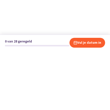
0 van 28 geregeld
Vul je datum in
Klaar om te verhuizen?
Vergelijk gratis en vrijblijvend verhuisbedrijven en andere
specialisten bij jou in de buurt.
Start je verhuizing