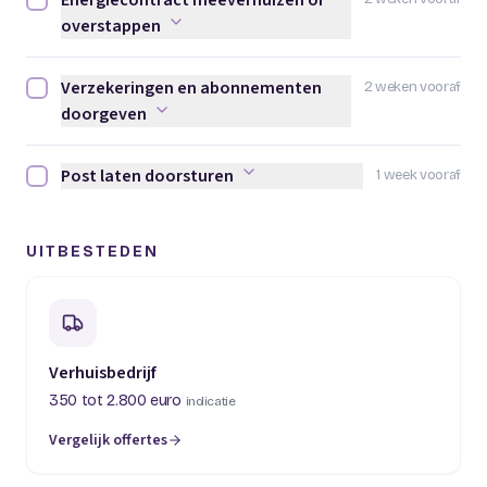
Energiecontract meeverhuizen of
Energiecontract meeverhuizen of overstappen afvinken
overstappen
Verzekeringen en abonnementen
2 weken vooraf
Verzekeringen en abonnementen doorgeven afvinken
doorgeven
Post laten doorsturen
1 week vooraf
Post laten doorsturen afvinken
UITBESTEDEN
Verhuisbedrijf
350 tot 2.800 euro
indicatie
Vergelijk offertes
(opent in een nieuw tabblad)