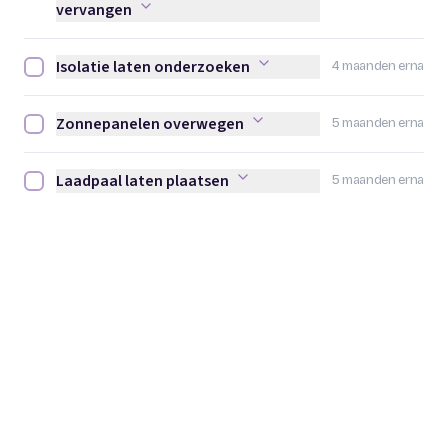
vervangen
Isolatie laten onderzoeken
4 maanden erna
Isolatie laten onderzoeken afvinken
Zonnepanelen overwegen
5 maanden erna
Zonnepanelen overwegen afvinken
Laadpaal laten plaatsen
5 maanden erna
Laadpaal laten plaatsen afvinken