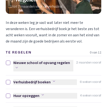
01
1 tot 2 maanden voor de verhuizing
In deze weken leg je vast wat later niet meer te
veranderen is. Een verhuisbedrijf boek je het beste zes tot
acht weken vooruit, want in de zomer en aan het eind van
de maand zijn de goede bedrijven als eerste vol.
0 van 12
TE REGELEN
Nieuwe school of opvang regelen
2 maanden vooraf
Nieuwe school of opvang regelen afvinken
Verhuisbedrijf boeken
6 weken vooraf
Verhuisbedrijf boeken afvinken
Huur opzeggen
4 weken vooraf
Huur opzeggen afvinken