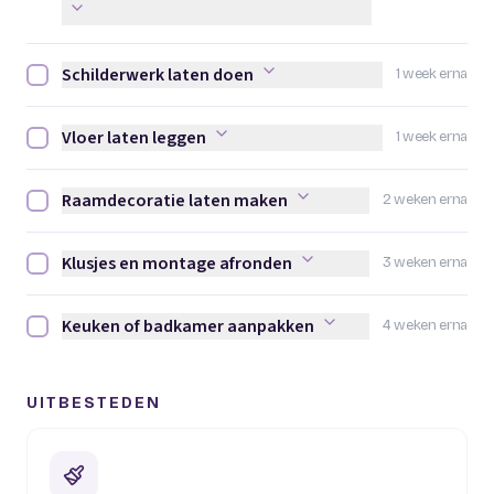
Schilderwerk laten doen
1 week erna
Schilderwerk laten doen afvinken
Vloer laten leggen
1 week erna
Vloer laten leggen afvinken
Raamdecoratie laten maken
2 weken erna
Raamdecoratie laten maken afvinken
Klusjes en montage afronden
3 weken erna
Klusjes en montage afronden afvinken
Keuken of badkamer aanpakken
4 weken erna
Keuken of badkamer aanpakken afvinken
UITBESTEDEN