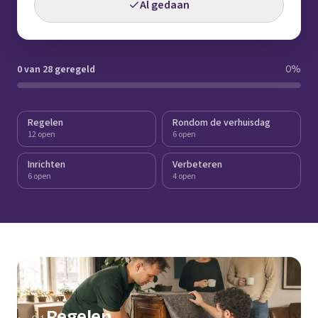
Al gedaan
0 van 28 geregeld
0
%
Regelen
Rondom de verhuisdag
12 open
6 open
Inrichten
Verbeteren
6 open
4 open
Regelen