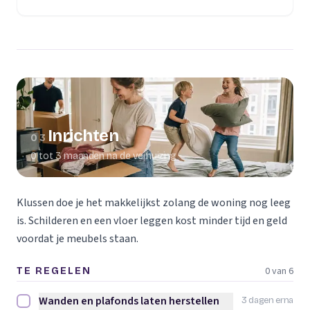
(opent in een nieuw tabblad)
Inrichten
03
0 tot 3 maanden na de verhuizing
Klussen doe je het makkelijkst zolang de woning nog leeg
is. Schilderen en een vloer leggen kost minder tijd en geld
voordat je meubels staan.
0 van 6
TE REGELEN
Wanden en plafonds laten herstellen
3 dagen erna
Wanden en plafonds laten herstellen afvinken