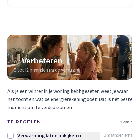
Verbeteren
04
3 tot 12 maanden na de verhuizing
Als je een winter in je woning hebt gezeten weet je waar
het tocht en wat de energierekening doet. Dat is het beste
moment om te verduurzamen.
0 van 4
TE REGELEN
Verwarming laten nakijken of
3 maanden erna
Verwarming laten nakijken of vervangen afvinken