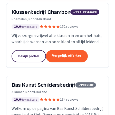
Klussenbedrijf Chambon
Veel gevraagd
Rosmalen, Noord-Brabant
10,0
152 reviews
Moving Score
Wij verzorgen vrijwel alle klussen in en om het huis,
waarbij de wensen van onze klanten altijd leidend
zijn. Wij doen daarbij wat we beloven, afspraak is
afspraak. Dankzij ons vakmanschap en direct...
Vergelijk offertes
Bekijk profiel
Bas Kunst Schildersbedrijf
Populair
Alkmaar, Noord-Holland
10,0
134 reviews
Moving Score
Welkom op de pagina van Bas Kunst Schildersbedrijf,
gevestigd in Sint-Pancras en opgericht in 2013. Wij