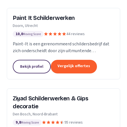
Paint It Schilderwerken
Doorn, Utrecht
10,0
44 reviews
Moving Score
Paint-It is een gerenommeerd schildersbedrijf dat
zich onderscheidt door zijn uitmuntende
vakmanschap en oog voor detail. Wij zijn trots op
ons werk en streven ernaar om elke klus tot een
Vergelijk offertes
Bekijk profiel
succes te...
Ziyad Schilderwerken & Gips
decoratie
Den Bosch, Noord-Brabant
9,8
95 reviews
Moving Score