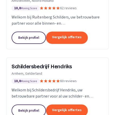
Amstelveen, Noord-Holland
10,0
62 reviews
Moving Score
Welkom bij Ruitenberg Schilders, uw betrouwbare
partner voor alle binnen- en
buitenschilderwerkzaamheden. Sinds 1999 zijn wij
een gevestigde naam in de provincie Noord-Holland,
Vergelijk offertes
Bekijk profiel
met een bijzondere...
Schildersbedrijf Hendriks
Arnhem, Gelderland
10,0
60 reviews
Moving Score
Welkom bij Schildersbedrijf Hendriks, uw
betrouwbare partner voor al uw schilder- en
behangwerkzaamheden. Met jarenlange ervaring in
de branche, onderscheiden we ons door onze
Vergelijk offertes
Bekijk profiel
expertise en toewijding...