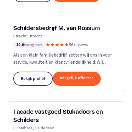
Schildersbedrijf M. van Rossum
Utrecht, Utrecht
10,0
56 reviews
Moving Score
Als een klein familiebedrijf, zetten wij ons in voor
service, kwaliteit en klantvriendelijkheid. Wij
bedienen zowel particulieren, verenigingen van
eigenaren als zakelijke klanten. Onze...
Vergelijk offertes
Bekijk profiel
Facade vastgoed Stukadoors en
Schilders
Culemborg, Gelderland