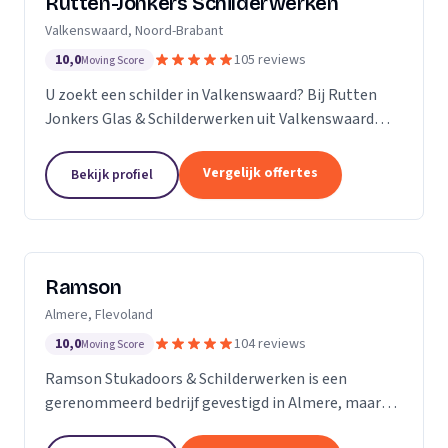
Rutten-Jonkers Schilderwerken
Valkenswaard, Noord-Brabant
10,0
105 reviews
Moving Score
U zoekt een schilder in Valkenswaard? Bij Rutten
Jonkers Glas & Schilderwerken uit Valkenswaard
bent u aan het juiste adres.
Vergelijk offertes
Bekijk profiel
Ramson
Almere, Flevoland
10,0
104 reviews
Moving Score
Ramson Stukadoors & Schilderwerken is een
gerenommeerd bedrijf gevestigd in Almere, maar
onze diensten strekken zich uit tot ver daarbuiten.