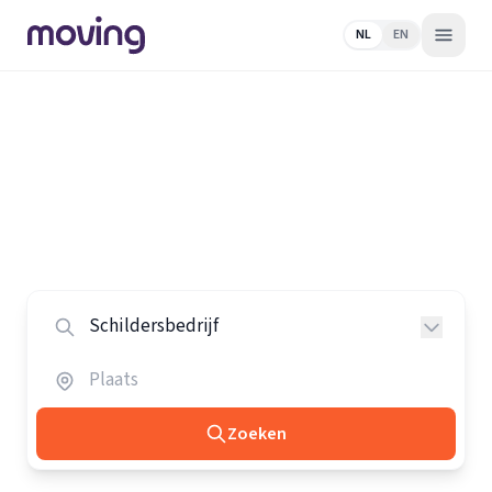
NL
EN
Home
/
Nederland
/
Schildersbedrijven
Alle schildersbedrijven in
Nederland
Vergelijk de beste schildersbedrijven in heel Nederland.
Zoeken