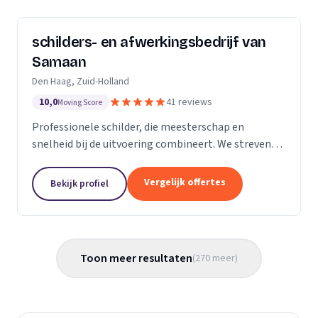
schilders- en afwerkingsbedrijf van
Samaan
Den Haag, Zuid-Holland
10,0
41 reviews
Moving Score
Professionele schilder, die meesterschap en
snelheid bij de uitvoering combineert. We streven
ernaar diensten te leveren met een hoge
flexibiliteit, onderscheidende kwaliteit en
Vergelijk offertes
Bekijk profiel
concurrerende...
Toon meer resultaten
(
270
meer
)