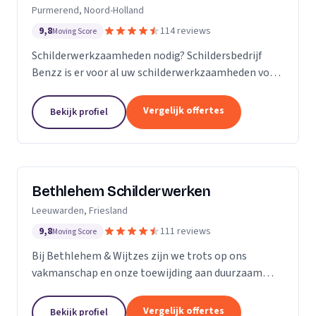
Purmerend, Noord-Holland
9,8
114 reviews
Moving Score
Schilderwerkzaamheden nodig? Schildersbedrijf
Benzz is er voor al uw schilderwerkzaamheden voor
binnen en buiten.
Vergelijk offertes
Bekijk profiel
Bethlehem Schilderwerken
Leeuwarden, Friesland
9,8
111 reviews
Moving Score
Bij Bethlehem & Wijtzes zijn we trots op ons
vakmanschap en onze toewijding aan duurzaam
schilderwerk. Ons team, bestaande uit vijf ervaren
professionals, is voortdurend in ontwikkeling en
Vergelijk offertes
Bekijk profiel