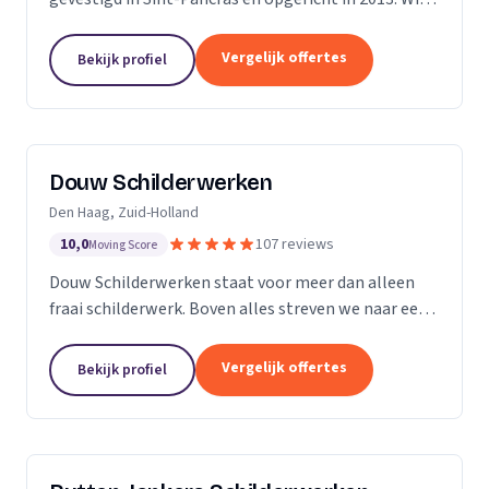
zijn een bedrijf met 5 vaste medewerkers en leiden
ook regelmatig leerlingen op. Met...
Vergelijk offertes
Bekijk profiel
Douw Schilderwerken
Den Haag, Zuid-Holland
10,0
107 reviews
Moving Score
Douw Schilderwerken staat voor meer dan alleen
fraai schilderwerk. Boven alles streven we naar een
langdurig resultaat en zijn daarmee
kostenbesparend voor u als klant. Bovendien kunt u
Vergelijk offertes
Bekijk profiel
rekenen op...