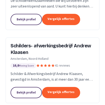
De schilderwerkzaamheden die wij uitvoeren zijn
zeer uiteenlopend van aard. U kunt hierbij denken
aan binnen- en buitenschilderwerk van woningen,
bedrijfspanden en overig onroerend goed. Het
Vergelijk offertes
Bekijk profiel
maakt...
Schilders- afwerkingsbedrijf Andrew
Klaasen
Amsterdam, Noord-Holland
10,0
41 reviews
Moving Score
Schilder & Afwerkingsbedrijf Andrew Klaasen,
gevestigd in Amsterdam, is al meer dan 30 jaar een
vertrouwde naam in de schilderswereld. Ons team
van ervaren professionals brengt kleur en leven in...
Vergelijk offertes
Bekijk profiel