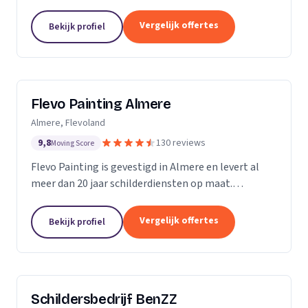
Vergelijk offertes
Bekijk profiel
Flevo Painting Almere
Almere, Flevoland
9,8
130 reviews
Moving Score
Flevo Painting is gevestigd in Almere en levert al
meer dan 20 jaar schilderdiensten op maat.
Particulieren, bedrijven en (semi)overheden uit de
provincie Flevoland, het Gooi, Amsterdam en
Vergelijk offertes
Bekijk profiel
omstreken...
Schildersbedrijf BenZZ