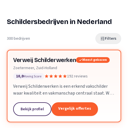
Schildersbedrijven in Nederland
300 bedrijven
Filters
Verweij Schilderwerken
Meest gekozen
Zoetermeer, Zuid-Holland
10,0
192 reviews
Moving Score
Verweij Schilderwerken is een erkend vakschilder
waar kwaliteit en vakmanschap centraal staat. Wij
streven altijd naar perfecte aflevering van het
opgeleverde werk.
Vergelijk offertes
Bekijk profiel