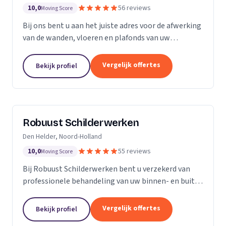
10,0
56 reviews
Moving Score
Bij ons bent u aan het juiste adres voor de afwerking
van de wanden, vloeren en plafonds van uw
droomhuis! Al het werk hebben we in eigen beheer,
met ons team pakken we dan ook de klus vakkundig
Vergelijk offertes
Bekijk profiel
aan...
Robuust Schilderwerken
Den Helder, Noord-Holland
10,0
55 reviews
Moving Score
Bij Robuust Schilderwerken bent u verzekerd van
professionele behandeling van uw binnen- en buiten
schilderwerk. Zowel huizen in monumentale staat
als nieuwbouwwoningen, en alles daar tussen in.
Vergelijk offertes
Bekijk profiel
Bij...