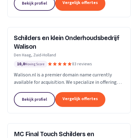
Of u nu in Amsterdam, Harderwijk, Amersfoort of
Vergelijk offertes
Bekijk profiel
elders...
Schilders en klein Onderhoudsbedrijf
Walison
Den Haag, Zuid-Holland
10,0
83 reviews
Moving Score
Walison.nl is a premier domain name currently
available for acquisition. We specialize in offering
high-value domain names that have the potential
to significantly enhance your digital presence. Our...
Vergelijk offertes
Bekijk profiel
MC Final Touch Schilders en