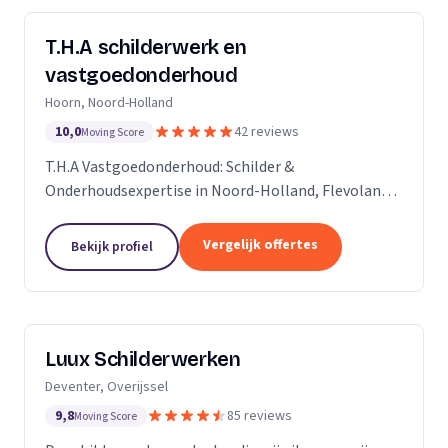
T.H.A schilderwerk en
vastgoedonderhoud
Hoorn, Noord-Holland
10,0
42 reviews
Moving Score
T.H.A Vastgoedonderhoud: Schilder &
Onderhoudsexpertise in Noord-Holland, Flevoland
en daarbuiten.
Vergelijk offertes
Bekijk profiel
Luux Schilderwerken
Deventer, Overijssel
9,8
85 reviews
Moving Score