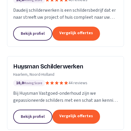
10,0
46 reviews
Moving Score
Daudeij schilderwerken is een schildersbedrijf dat er
naar streeft uw project of huis compleet naar uw
wensen op te knappen. We houden van netjes
werken en beschikken over goede materialen die
Vergelijk offertes
Bekijk profiel
ons...
Huysman Schilderwerken
Haarlem, Noord-Holland
10,0
44 reviews
Moving Score
Bij Huysman Vastgoed-onderhoud zijn we
gepassioneerde schilders met een schat aan kennis
en ervaring. Onze expertise strekt zich uit over
diverse projecten en materialen, waardoor we een
Vergelijk offertes
Bekijk profiel
breed scala...