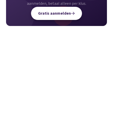
aanmelden, betaal alleen per klus.
Gratis aanmelden