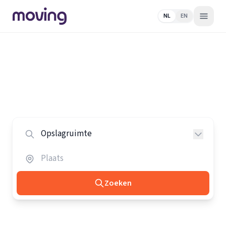
NL
EN
Home
/
Nederland
/
Opslagruimtes
Alle opslagruimtes in Nederland
Vergelijk de beste opslagruimtes in heel Nederland.
Zoeken