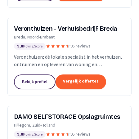
Veronthuizen - Verhuisbedrijf Breda
Breda, Noord-Brabant
9,8
95 reviews
Moving Score
Veronthuizen; dé lokale specialist in het verhuizen,
ontruimen en opleveren van woning en
bedrijfspanden. Alles geregeld bij één betrouwbare
partner. Klanttevredenheid en een zorgeloze service
Vergelijk offertes
Bekijk profiel
staat...
DAMO SELFSTORAGE Opslagruimtes
Hillegom, Zuid-Holland
9,8
95 reviews
Moving Score