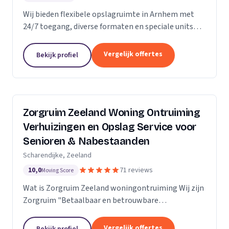
Wij bieden flexibele opslagruimte in Arnhem met
24/7 toegang, diverse formaten en speciale units
voor motoren, ideaal voor kort- en langdurige
opslag.
Vergelijk offertes
Bekijk profiel
Zorgruim Zeeland Woning Ontruiming
Verhuizingen en Opslag Service voor
Senioren & Nabestaanden
Scharendijke, Zeeland
10,0
71 reviews
Moving Score
Wat is Zorgruim Zeeland woningontruiming Wij zijn
Zorgruim "Betaalbaar en betrouwbare
professionals in woningontruiming, schoonmaak en
kleine verhuizingen.” Onze Kwaliteit is namelijk zo
Vergelijk offertes
Bekijk profiel