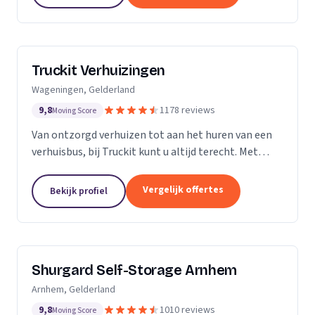
Truckit Verhuizingen
Wageningen, Gelderland
9,8
1178 reviews
Moving Score
Van ontzorgd verhuizen tot aan het huren van een
verhuisbus, bij Truckit kunt u altijd terecht. Met
onze formule hebben wij al duizenden tevreden
klanten geholpen door heel Nederland.
Vergelijk offertes
Bekijk profiel
Shurgard Self-Storage Arnhem
Arnhem, Gelderland
9,8
1010 reviews
Moving Score