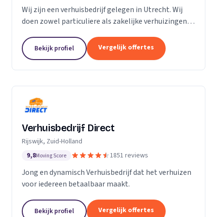
Wij zijn een verhuisbedrijf gelegen in Utrecht. Wij
doen zowel particuliere als zakelijke verhuizingen.
Particuliere verhuizingen, bedrijfsverhuizingen,
opslag van inboedel, de- en montageservice,...
Vergelijk offertes
Bekijk profiel
Verhuisbedrijf Direct
Rijswijk, Zuid-Holland
9,8
1851 reviews
Moving Score
Jong en dynamisch Verhuisbedrijf dat het verhuizen
voor iedereen betaalbaar maakt.
Vergelijk offertes
Bekijk profiel