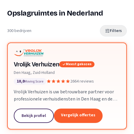
Opslagruimtes in Nederland
300 bedrijven
Filters
Vrolijk Verhuizen
Meest gekozen
Den Haag, Zuid-Holland
10,0
2664 reviews
Moving Score
Vrolijk Verhuizen is uw betrouwbare partner voor
professionele verhuisdiensten in Den Haag en de
hele provincie Zuid-Holland. Met jarenlange
ervaring en een toegewijd team zorgen wij ervoor
Vergelijk offertes
Bekijk profiel
dat uw verhuizing soepel en zorgeloos verloopt.