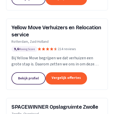
Yellow Move Verhuizers en Relocation
service
Rotterdam, Zuid-Holland
9,6
214 reviews
Moving Score
Bij Yellow Move begrijpen we dat verhuizen een
grote stap is. Daarom zetten we ons in om deze
ervaring zo soepel en stressvrij mogelijk te maken.
Met meer dan 35 jaar ervaring in de
Vergelijk offertes
Bekijk profiel
verhuisindustrie,...
SPACEWINNER Opslagruimte Zwolle
Zwolle, Overijssel