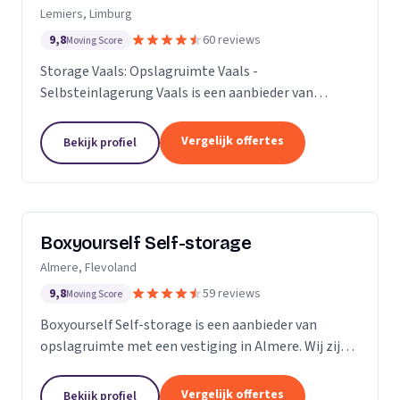
Lemiers, Limburg
9,8
60 reviews
Moving Score
Storage Vaals: Opslagruimte Vaals -
Selbsteinlagerung Vaals is een aanbieder van
opslagruimte met een vestiging in Lemiers. Wij zijn
actief in Limburg.
Vergelijk offertes
Bekijk profiel
Boxyourself Self-storage
Almere, Flevoland
9,8
59 reviews
Moving Score
Boxyourself Self-storage is een aanbieder van
opslagruimte met een vestiging in Almere. Wij zijn
actief in Flevoland.
Vergelijk offertes
Bekijk profiel