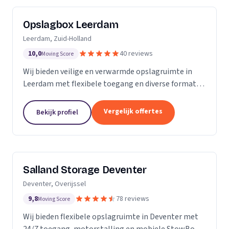
Opslagbox Leerdam
Leerdam, Zuid-Holland
10,0
40 reviews
Moving Score
Wij bieden veilige en verwarmde opslagruimte in
Leerdam met flexibele toegang en diverse formaten
opslagboxen voor particulieren en bedrijven.
Vergelijk offertes
Bekijk profiel
Salland Storage Deventer
Deventer, Overijssel
9,8
78 reviews
Moving Score
Wij bieden flexibele opslagruimte in Deventer met
24/7 toegang, motorstalling en mobiele StowBox