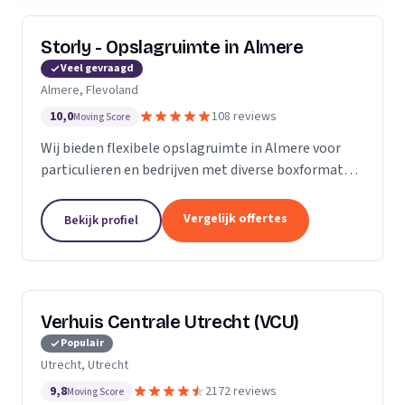
Storly - Opslagruimte in Almere
Veel gevraagd
Almere, Flevoland
10,0
108 reviews
Moving Score
Wij bieden flexibele opslagruimte in Almere voor
particulieren en bedrijven met diverse boxformaten
en laagste-prijs-garantie.
Vergelijk offertes
Bekijk profiel
Verhuis Centrale Utrecht (VCU)
Populair
Utrecht, Utrecht
9,8
2172 reviews
Moving Score