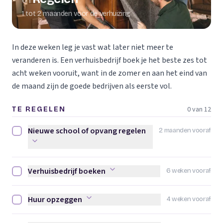
01
1 tot 2 maanden voor de verhuizing
In deze weken leg je vast wat later niet meer te
veranderen is. Een verhuisbedrijf boek je het beste zes tot
acht weken vooruit, want in de zomer en aan het eind van
de maand zijn de goede bedrijven als eerste vol.
0 van 12
TE REGELEN
Nieuwe school of opvang regelen
2 maanden vooraf
Nieuwe school of opvang regelen afvinken
Verhuisbedrijf boeken
6 weken vooraf
Verhuisbedrijf boeken afvinken
Huur opzeggen
4 weken vooraf
Huur opzeggen afvinken