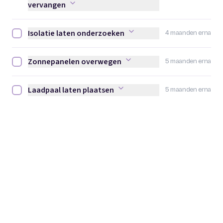
vervangen
Isolatie laten onderzoeken
4 maanden erna
Isolatie laten onderzoeken afvinken
Zonnepanelen overwegen
5 maanden erna
Zonnepanelen overwegen afvinken
Laadpaal laten plaatsen
5 maanden erna
Laadpaal laten plaatsen afvinken