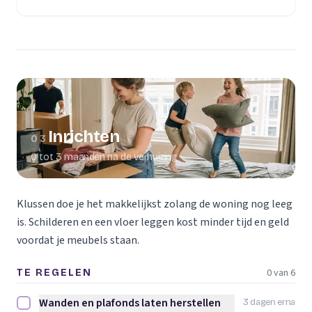
(opent in een nieuw tabblad)
Inrichten
03
0 tot 3 maanden na de verhuizing
Klussen doe je het makkelijkst zolang de woning nog leeg
is. Schilderen en een vloer leggen kost minder tijd en geld
voordat je meubels staan.
0 van 6
TE REGELEN
Wanden en plafonds laten herstellen
3 dagen erna
Wanden en plafonds laten herstellen afvinken