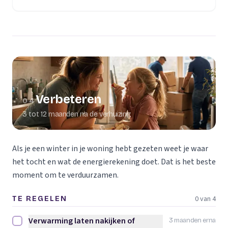
Verbeteren
04
3 tot 12 maanden na de verhuizing
Als je een winter in je woning hebt gezeten weet je waar
het tocht en wat de energierekening doet. Dat is het beste
moment om te verduurzamen.
0 van 4
TE REGELEN
Verwarming laten nakijken of
3 maanden erna
Verwarming laten nakijken of vervangen afvinken