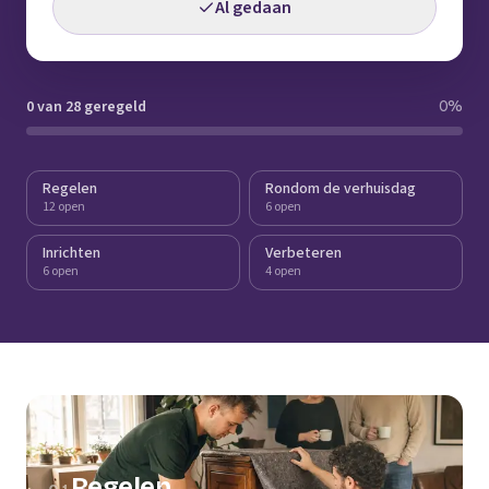
Al gedaan
0 van 28 geregeld
0
%
Regelen
Rondom de verhuisdag
12 open
6 open
Inrichten
Verbeteren
6 open
4 open
Regelen