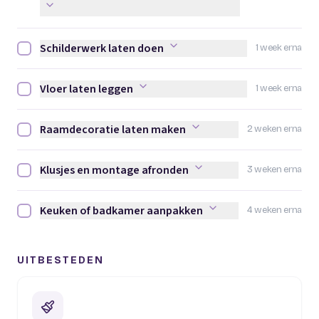
Schilderwerk laten doen
1 week erna
Schilderwerk laten doen afvinken
Vloer laten leggen
1 week erna
Vloer laten leggen afvinken
Raamdecoratie laten maken
2 weken erna
Raamdecoratie laten maken afvinken
Klusjes en montage afronden
3 weken erna
Klusjes en montage afronden afvinken
Keuken of badkamer aanpakken
4 weken erna
Keuken of badkamer aanpakken afvinken
UITBESTEDEN