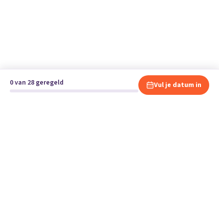
0 van 28 geregeld
Vul je datum in
Klaar om te verhuizen?
Vergelijk gratis en vrijblijvend verhuisbedrijven en andere
specialisten bij jou in de buurt.
Start je verhuizing