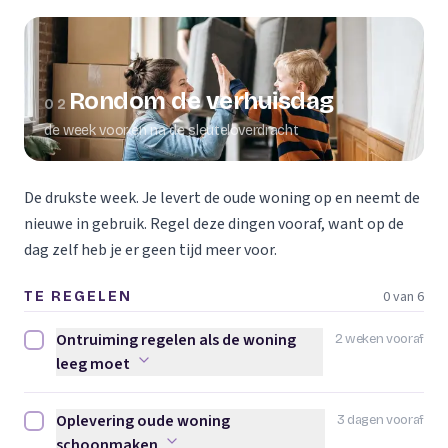
Rondom de verhuisdag
02
de week voor en na de sleuteloverdracht
De drukste week. Je levert de oude woning op en neemt de
nieuwe in gebruik. Regel deze dingen vooraf, want op de
dag zelf heb je er geen tijd meer voor.
0 van 6
TE REGELEN
Ontruiming regelen als de woning
2 weken vooraf
Ontruiming regelen als de woning leeg moet afvinken
leeg moet
Oplevering oude woning
3 dagen vooraf
Oplevering oude woning schoonmaken afvinken
schoonmaken