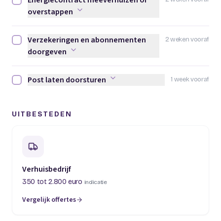
Energiecontract meeverhuizen of
Energiecontract meeverhuizen of overstappen afvinken
overstappen
Verzekeringen en abonnementen
2 weken vooraf
Verzekeringen en abonnementen doorgeven afvinken
doorgeven
Post laten doorsturen
1 week vooraf
Post laten doorsturen afvinken
UITBESTEDEN
Verhuisbedrijf
350 tot 2.800 euro
indicatie
Vergelijk offertes
(opent in een nieuw tabblad)