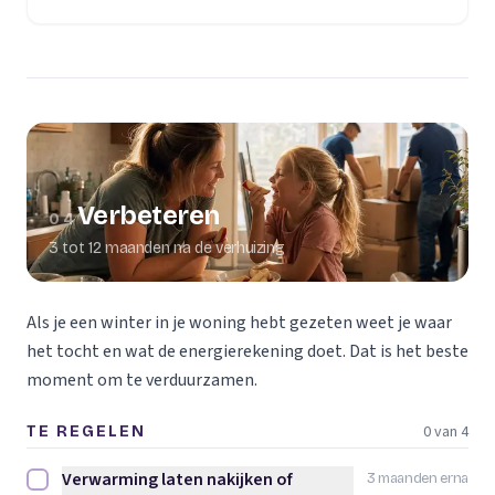
Verbeteren
04
3 tot 12 maanden na de verhuizing
Als je een winter in je woning hebt gezeten weet je waar
het tocht en wat de energierekening doet. Dat is het beste
moment om te verduurzamen.
0 van 4
TE REGELEN
Verwarming laten nakijken of
3 maanden erna
Verwarming laten nakijken of vervangen afvinken