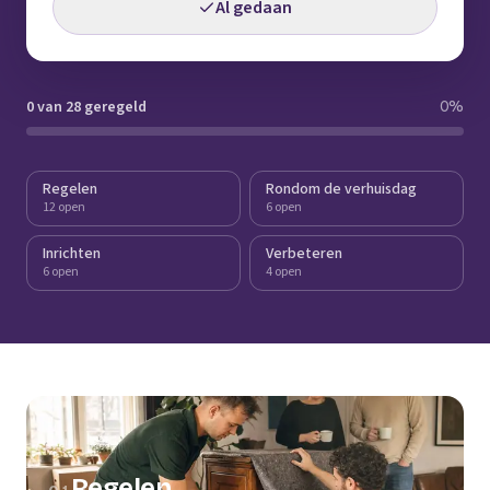
Al gedaan
0 van 28 geregeld
0
%
Regelen
Rondom de verhuisdag
12 open
6 open
Inrichten
Verbeteren
6 open
4 open
Regelen