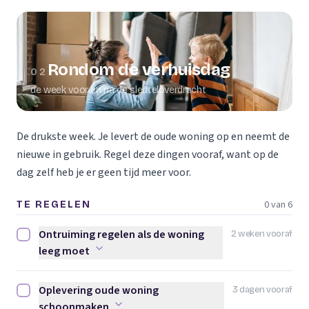
Rondom de verhuisdag
02
de week voor en na de sleuteloverdracht
De drukste week. Je levert de oude woning op en neemt de
nieuwe in gebruik. Regel deze dingen vooraf, want op de
dag zelf heb je er geen tijd meer voor.
0 van 6
TE REGELEN
Ontruiming regelen als de woning
2 weken vooraf
Ontruiming regelen als de woning leeg moet afvinken
leeg moet
Oplevering oude woning
3 dagen vooraf
Oplevering oude woning schoonmaken afvinken
schoonmaken