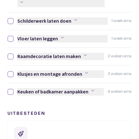
Schilderwerk laten doen
1 week erna
Schilderwerk laten doen afvinken
Vloer laten leggen
1 week erna
Vloer laten leggen afvinken
Raamdecoratie laten maken
2 weken erna
Raamdecoratie laten maken afvinken
Klusjes en montage afronden
3 weken erna
Klusjes en montage afronden afvinken
Keuken of badkamer aanpakken
4 weken erna
Keuken of badkamer aanpakken afvinken
UITBESTEDEN