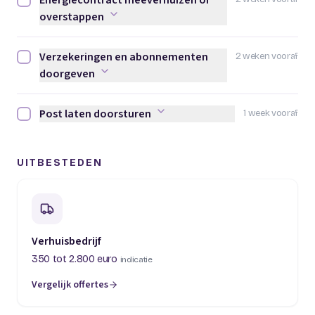
Energiecontract meeverhuizen of
Energiecontract meeverhuizen of overstappen afvinken
overstappen
Verzekeringen en abonnementen
2 weken vooraf
Verzekeringen en abonnementen doorgeven afvinken
doorgeven
Post laten doorsturen
1 week vooraf
Post laten doorsturen afvinken
UITBESTEDEN
Verhuisbedrijf
350 tot 2.800 euro
indicatie
Vergelijk offertes
(opent in een nieuw tabblad)