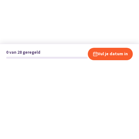
0 van 28 geregeld
Vul je datum in
Klaar om te verhuizen?
Vergelijk gratis en vrijblijvend verhuisbedrijven en andere
specialisten bij jou in de buurt.
Start je verhuizing