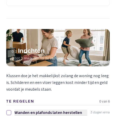
(opent in een nieuw tabblad)
Inrichten
03
0 tot 3 maanden na de verhuizing
Klussen doe je het makkelijkst zolang de woning nog leeg
is. Schilderen en een vloer leggen kost minder tijd en geld
voordat je meubels staan.
0 van 6
TE REGELEN
Wanden en plafonds laten herstellen
3 dagen erna
Wanden en plafonds laten herstellen afvinken