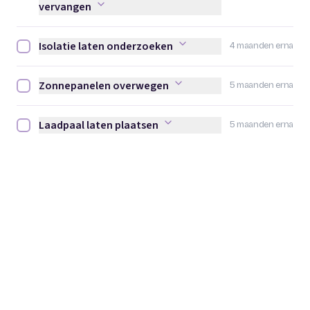
vervangen
Isolatie laten onderzoeken
4 maanden erna
Isolatie laten onderzoeken afvinken
Zonnepanelen overwegen
5 maanden erna
Zonnepanelen overwegen afvinken
Laadpaal laten plaatsen
5 maanden erna
Laadpaal laten plaatsen afvinken