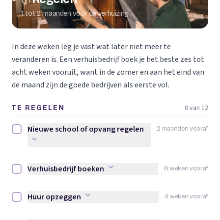
01
1 tot 2 maanden voor de verhuizing
In deze weken leg je vast wat later niet meer te
veranderen is. Een verhuisbedrijf boek je het beste zes tot
acht weken vooruit, want in de zomer en aan het eind van
de maand zijn de goede bedrijven als eerste vol.
0 van 12
TE REGELEN
Nieuwe school of opvang regelen
2 maanden vooraf
Nieuwe school of opvang regelen afvinken
Verhuisbedrijf boeken
6 weken vooraf
Verhuisbedrijf boeken afvinken
Huur opzeggen
4 weken vooraf
Huur opzeggen afvinken