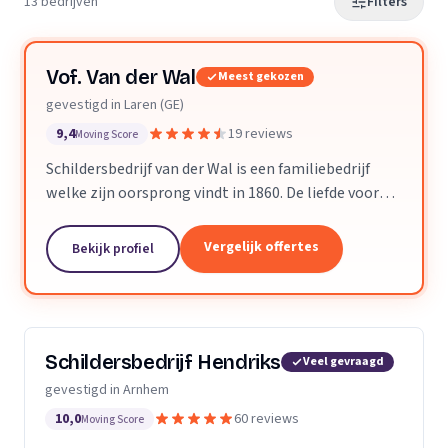
13 bedrijven
Filters
Vof. Van der Wal
Meest gekozen
gevestigd in Laren (GE)
9,4
19 reviews
Moving Score
Schildersbedrijf van der Wal is een familiebedrijf
welke zijn oorsprong vindt in 1860. De liefde voor
het vak werd doorgegeven van vader op zoon.
Inmiddels is de 5de generatie Van der Wal aan het...
Vergelijk offertes
Bekijk profiel
Schildersbedrijf Hendriks
Veel gevraagd
gevestigd in Arnhem
10,0
60 reviews
Moving Score