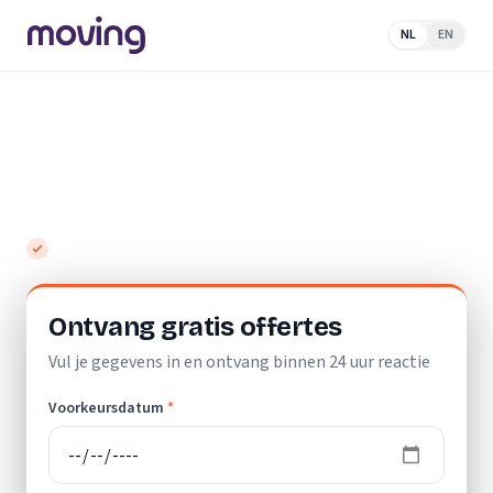
NL
EN
Home
/
Nederland
/
Gelderland
/
Laren
(GE)
/
Schildersbedrijf
Top 10 beste schildersbedrijven in Laren
(GE)
Gratis en vrijblijvend
Ontvang gratis offertes
Vul je gegevens in en ontvang binnen 24 uur reactie
Voorkeursdatum
*