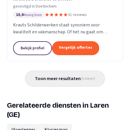
gevestigd in Doetinchem
10,0
31 reviews
Moving Score
Krauts Schilderwerken staat synoniem voor
kwaliteit en vakmanschap. Of het nu gaat om
binnenschilderwerk, buitenschilderwerk of regulier
onderhoud in de regio Doetinchem, wij zijn uw
Vergelijk offertes
Bekijk profiel
betrouwbare...
Toon meer resultaten
(
3
meer
)
Gerelateerde diensten in Laren
(GE)
Vloerlegger
Klusjesman