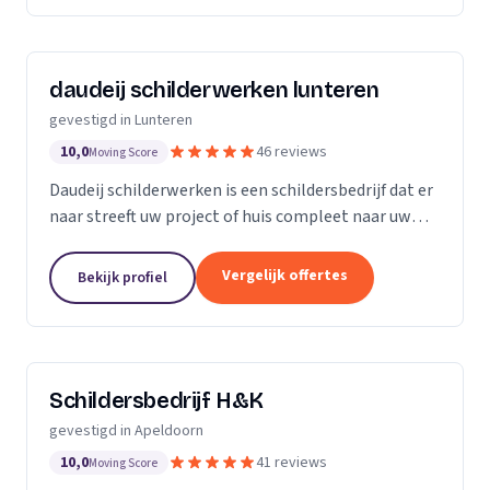
daudeij schilderwerken lunteren
gevestigd in Lunteren
10,0
46 reviews
Moving Score
Daudeij schilderwerken is een schildersbedrijf dat er
naar streeft uw project of huis compleet naar uw
wensen op te knappen. We houden van netjes
werken en beschikken over goede materialen die
Vergelijk offertes
Bekijk profiel
ons...
Schildersbedrijf H&K
gevestigd in Apeldoorn
10,0
41 reviews
Moving Score