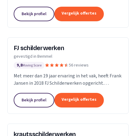
expertise in het spuiten van latex en verf. Wij zijn
gespecialiseerd in het behandelen van grote...
Vergelijk offertes
Bekijk profiel
FJ schilderwerken
gevestigd in Bemmel
9,8
56 reviews
Moving Score
Met meer dan 19 jaar ervaring in het vak, heeft Frank
Jansen in 2018 FJ Schilderwerken opgericht.
Schilderen is niet zomaar een klus, het is een
ambacht waarbij vakmanschap en passie
Vergelijk offertes
Bekijk profiel
samenkomen. Bij...
krautsschilderwerken