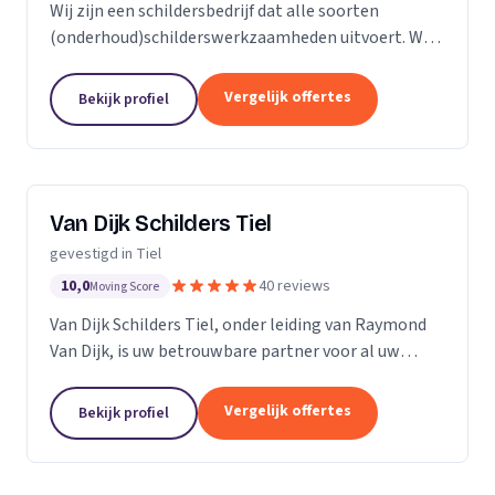
Wij zijn een schildersbedrijf dat alle soorten
(onderhoud)schilderswerkzaamheden uitvoert. We
hebben kwaliteit hoog in het vaandel staan en gaan
daarom altijd voor het beste resultaat.
Vergelijk offertes
Bekijk profiel
Van Dijk Schilders Tiel
gevestigd in Tiel
10,0
40 reviews
Moving Score
Van Dijk Schilders Tiel, onder leiding van Raymond
Van Dijk, is uw betrouwbare partner voor al uw
schilderwerkzaamheden, zowel binnen als buiten.
Sinds de oprichting in 2016, hebben we een sterke...
Vergelijk offertes
Bekijk profiel