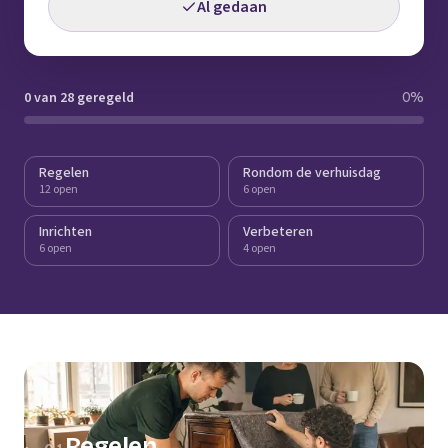
Al gedaan
0 van 28 geregeld
0
%
Regelen
Rondom de verhuisdag
12 open
6 open
Inrichten
Verbeteren
6 open
4 open
Regelen