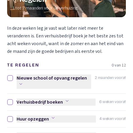
01
1 tot 2 maanden voor de verhuizing
In deze weken leg je vast wat later niet meer te
veranderen is. Een verhuisbedrijf boek je het beste zes tot
acht weken vooruit, want in de zomer en aan het eind van
de maand zijn de goede bedrijven als eerste vol.
0 van 12
TE REGELEN
Nieuwe school of opvang regelen
2 maanden vooraf
Nieuwe school of opvang regelen afvinken
Verhuisbedrijf boeken
6 weken vooraf
Verhuisbedrijf boeken afvinken
Huur opzeggen
4 weken vooraf
Huur opzeggen afvinken