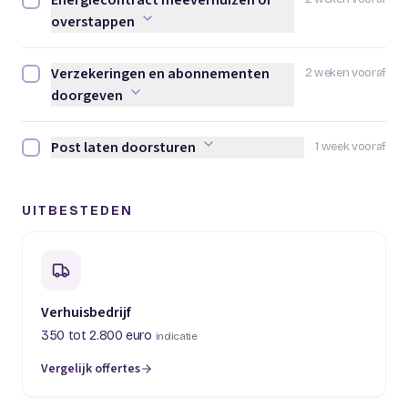
Energiecontract meeverhuizen of
Energiecontract meeverhuizen of overstappen afvinken
overstappen
Verzekeringen en abonnementen
2 weken vooraf
Verzekeringen en abonnementen doorgeven afvinken
doorgeven
Post laten doorsturen
1 week vooraf
Post laten doorsturen afvinken
UITBESTEDEN
Verhuisbedrijf
350 tot 2.800 euro
indicatie
Vergelijk offertes
(opent in een nieuw tabblad)