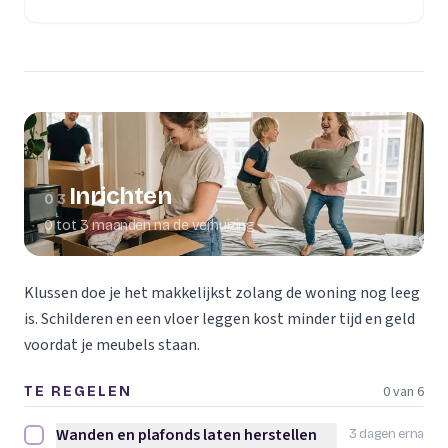
(opent in een nieuw tabblad)
Inrichten
03
0 tot 3 maanden na de verhuizing
Klussen doe je het makkelijkst zolang de woning nog leeg
is. Schilderen en een vloer leggen kost minder tijd en geld
voordat je meubels staan.
0 van 6
TE REGELEN
Wanden en plafonds laten herstellen
3 dagen erna
Wanden en plafonds laten herstellen afvinken