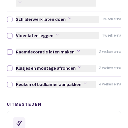
Schilderwerk laten doen
1 week erna
Schilderwerk laten doen afvinken
Vloer laten leggen
1 week erna
Vloer laten leggen afvinken
Raamdecoratie laten maken
2 weken erna
Raamdecoratie laten maken afvinken
Klusjes en montage afronden
3 weken erna
Klusjes en montage afronden afvinken
Keuken of badkamer aanpakken
4 weken erna
Keuken of badkamer aanpakken afvinken
UITBESTEDEN