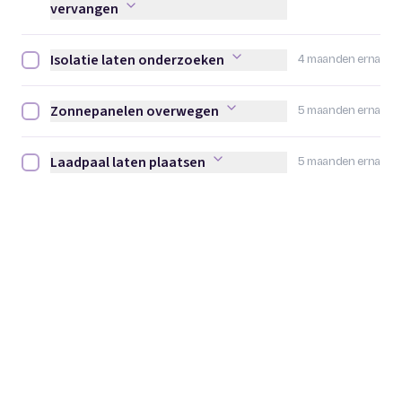
vervangen
Isolatie laten onderzoeken
4 maanden erna
Isolatie laten onderzoeken afvinken
Zonnepanelen overwegen
5 maanden erna
Zonnepanelen overwegen afvinken
Laadpaal laten plaatsen
5 maanden erna
Laadpaal laten plaatsen afvinken