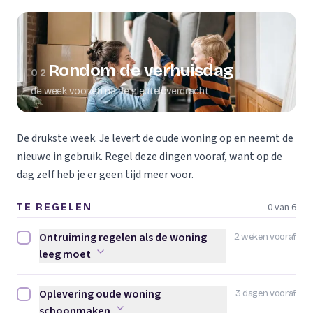
Rondom de verhuisdag
02
de week voor en na de sleuteloverdracht
De drukste week. Je levert de oude woning op en neemt de
nieuwe in gebruik. Regel deze dingen vooraf, want op de
dag zelf heb je er geen tijd meer voor.
0 van 6
TE REGELEN
Ontruiming regelen als de woning
2 weken vooraf
Ontruiming regelen als de woning leeg moet afvinken
leeg moet
Oplevering oude woning
3 dagen vooraf
Oplevering oude woning schoonmaken afvinken
schoonmaken