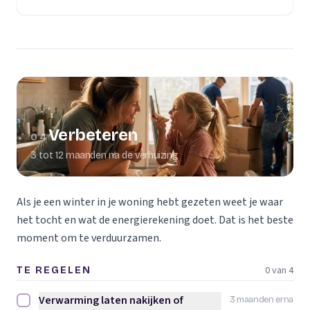
Verbeteren
04
3 tot 12 maanden na de verhuizing
Als je een winter in je woning hebt gezeten weet je waar
het tocht en wat de energierekening doet. Dat is het beste
moment om te verduurzamen.
0 van 4
TE REGELEN
Verwarming laten nakijken of
3 maanden erna
Verwarming laten nakijken of vervangen afvinken