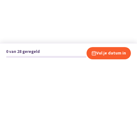
0 van 28 geregeld
Vul je datum in
Klaar om te verhuizen?
Vergelijk gratis en vrijblijvend verhuisbedrijven en andere
specialisten bij jou in de buurt.
Start je verhuizing