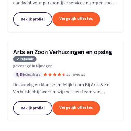
aandacht voor persoonlijke service en zorgen voor
een soepele verhuizing op maat.
Vergelijk offertes
Bekijk profiel
Arts en Zoon Verhuizingen en opslag
Populair
gevestigd in Nijmegen
9,8
55 reviews
Moving Score
Deskundig en klantvriendelijk team Bij Arts & Zn.
Verhuisbedrijf werken wij met een team van
professionele verhuizers dat zorgvuldig met uw
bezittingen omgaat. Onze medewerkers weten
Vergelijk offertes
Bekijk profiel
precies hoe zij...