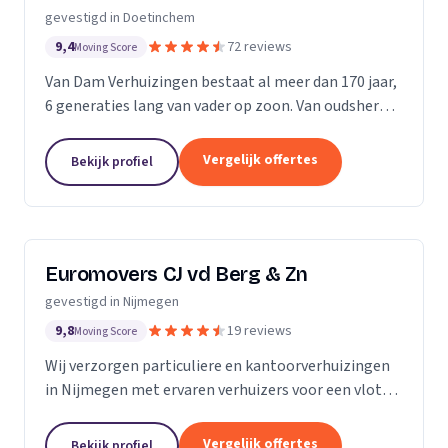
gevestigd in Doetinchem
9,4
72 reviews
Moving Score
Van Dam Verhuizingen bestaat al meer dan 170 jaar,
6 generaties lang van vader op zoon. Van oudsher
een echt Achterhoeks verhuisbedrijf, vanuit Terborg
en Doetinchem wordt heel de wereld aangedaan....
Vergelijk offertes
Bekijk profiel
Euromovers CJ vd Berg & Zn
gevestigd in Nijmegen
9,8
19 reviews
Moving Score
Wij verzorgen particuliere en kantoorverhuizingen
in Nijmegen met ervaren verhuizers voor een vlotte
en veilige verhuizing zonder stress.
Vergelijk offertes
Bekijk profiel