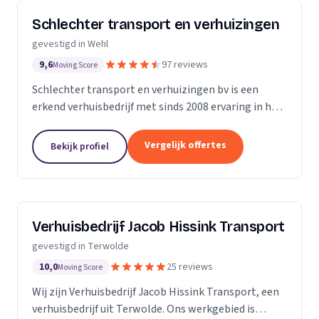
Schlechter transport en verhuizingen
gevestigd in Wehl
9,6
97 reviews
Moving Score
Schlechter transport en verhuizingen bv is een
erkend verhuisbedrijf met sinds 2008 ervaring in het
verhuizen. Wij bieden een uitgebreid gamma
verhuizingen aan: Van voordelige budgetformules
Vergelijk offertes
Bekijk profiel
tot een...
Verhuisbedrijf Jacob Hissink Transport
gevestigd in Terwolde
10,0
25 reviews
Moving Score
Wij zijn Verhuisbedrijf Jacob Hissink Transport, een
verhuisbedrijf uit Terwolde. Ons werkgebied is