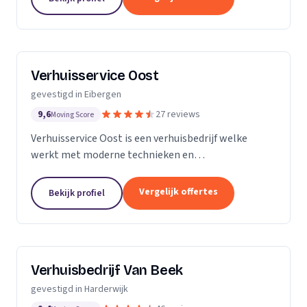
Verhuisservice Oost
gevestigd in Eibergen
9,6
27 reviews
Moving Score
Verhuisservice Oost is een verhuisbedrijf welke
werkt met moderne technieken en
verhuismethodes. Uw verhuizing word van A tot Z
door ons uit handen genomen en met ons team van
Vergelijk offertes
Bekijk profiel
verhuizers brengen wij...
Verhuisbedrijf Van Beek
gevestigd in Harderwijk