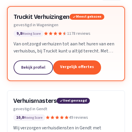
Truckit Verhuizingen
Meest gekozen
gevestigd in Wageningen
9,8
1178 reviews
Moving Score
Van ontzorgd verhuizen tot aan het huren van een
verhuisbus, bij Truckit kunt u altijd terecht. Met
onze formule hebben wij al duizenden tevreden
klanten geholpen door heel Nederland.
Vergelijk offertes
Bekijk profiel
Verhuismasters
Veel gevraagd
gevestigd in Gendt
10,0
49 reviews
Moving Score
Wij verzorgen verhuisdiensten in Gendt met