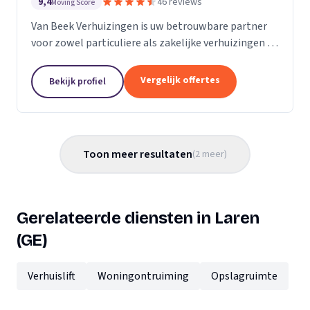
9,4
46 reviews
Moving Score
Van Beek Verhuizingen is uw betrouwbare partner
voor zowel particuliere als zakelijke verhuizingen in
de regio's Nederland, België en Duitsland. Met
jarenlange ervaring en een team van deskundige...
Vergelijk offertes
Bekijk profiel
Toon meer resultaten
(
2
meer
)
Gerelateerde diensten in Laren
(GE)
Verhuislift
Woningontruiming
Opslagruimte