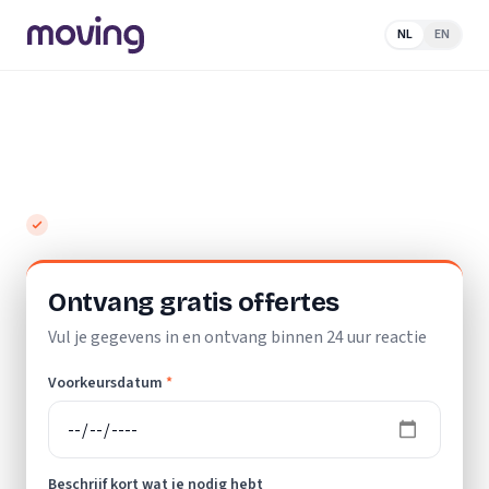
NL
EN
Home
/
Nederland
/
Gelderland
/
Laren (GE)
/
Verhuisbedrijf
Top 10 beste verhuisbedrijven in Laren
(GE)
Gratis en vrijblijvend
Ontvang gratis offertes
Vul je gegevens in en ontvang binnen 24 uur reactie
Voorkeursdatum
*
Beschrijf kort wat je nodig hebt