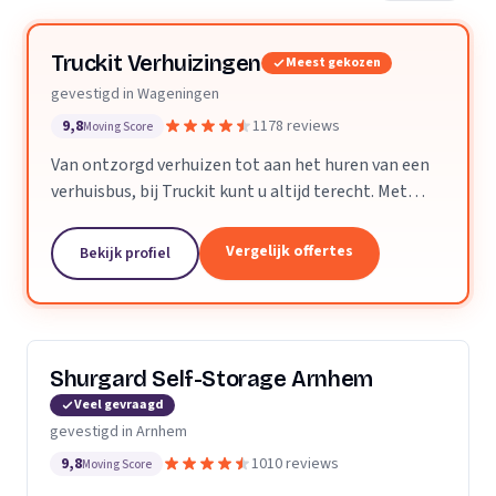
Truckit Verhuizingen
Meest gekozen
gevestigd in Wageningen
9,8
1178 reviews
Moving Score
Van ontzorgd verhuizen tot aan het huren van een
verhuisbus, bij Truckit kunt u altijd terecht. Met
onze formule hebben wij al duizenden tevreden
klanten geholpen door heel Nederland.
Vergelijk offertes
Bekijk profiel
Shurgard Self-Storage Arnhem
Veel gevraagd
gevestigd in Arnhem
9,8
1010 reviews
Moving Score