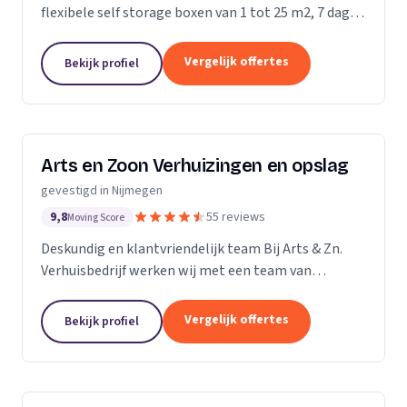
flexibele self storage boxen van 1 tot 25 m2, 7 dagen
per week toegankelijk.
Vergelijk offertes
Bekijk profiel
Arts en Zoon Verhuizingen en opslag
gevestigd in Nijmegen
9,8
55 reviews
Moving Score
Deskundig en klantvriendelijk team Bij Arts & Zn.
Verhuisbedrijf werken wij met een team van
professionele verhuizers dat zorgvuldig met uw
bezittingen omgaat. Onze medewerkers weten
Vergelijk offertes
Bekijk profiel
precies hoe zij...