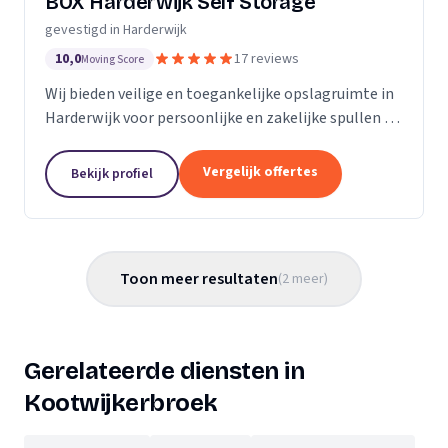
BOX Harderwijk Self Storage
gevestigd in Harderwijk
10,0
17 reviews
Moving Score
Wij bieden veilige en toegankelijke opslagruimte in
Harderwijk voor persoonlijke en zakelijke spullen in
diverse formaten.
Vergelijk offertes
Bekijk profiel
Toon meer resultaten
(
2
meer
)
Gerelateerde diensten in
Kootwijkerbroek