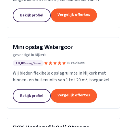
opslagruimte uit Huissen. Ons werkgebied is
Gelderland.
Vergelijk offertes
Bekijk profiel
Mini opslag Watergoor
gevestigd in Nijkerk
10,0
18 reviews
Moving Score
Wij bieden flexibele opslagruimte in Nijkerk met
binnen- en buitenunits van 1 tot 20 m², toegankelijk
via een persoonlijke app en beveiligd.
Vergelijk offertes
Bekijk profiel