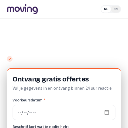
NL
EN
Home
/
Nederland
/
Gelderland
/
Kootwijkerbroek
/
Opslagruimt
Top 10 beste opslagruimtes in
Kootwijkerbroek
Gratis en vrijblijvend
Ontvang gratis offertes
Vul je gegevens in en ontvang binnen 24 uur reactie
Voorkeursdatum
*
Beschrijf kort wat je nodig hebt