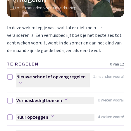
01
1 tot 2 maanden voor de verhuizing
In deze weken leg je vast wat later niet meer te
veranderen is. Een verhuisbedrijf boek je het beste zes tot
acht weken vooruit, want in de zomer en aan het eind van
de maand zijn de goede bedrijven als eerste vol.
0 van 12
TE REGELEN
Nieuwe school of opvang regelen
2 maanden vooraf
Nieuwe school of opvang regelen afvinken
Verhuisbedrijf boeken
6 weken vooraf
Verhuisbedrijf boeken afvinken
Huur opzeggen
4 weken vooraf
Huur opzeggen afvinken