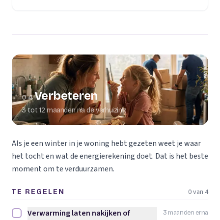
Verbeteren
04
3 tot 12 maanden na de verhuizing
Als je een winter in je woning hebt gezeten weet je waar
het tocht en wat de energierekening doet. Dat is het beste
moment om te verduurzamen.
0 van 4
TE REGELEN
Verwarming laten nakijken of
3 maanden erna
Verwarming laten nakijken of vervangen afvinken