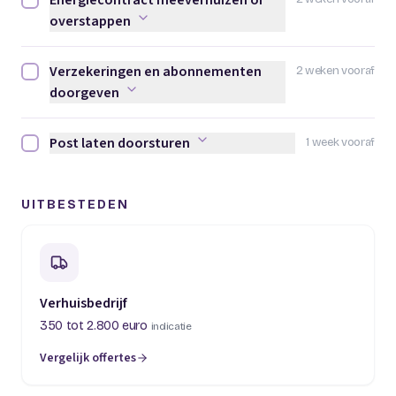
Energiecontract meeverhuizen of
Energiecontract meeverhuizen of overstappen afvinken
overstappen
Verzekeringen en abonnementen
2 weken vooraf
Verzekeringen en abonnementen doorgeven afvinken
doorgeven
Post laten doorsturen
1 week vooraf
Post laten doorsturen afvinken
UITBESTEDEN
Verhuisbedrijf
350 tot 2.800 euro
indicatie
Vergelijk offertes
(opent in een nieuw tabblad)