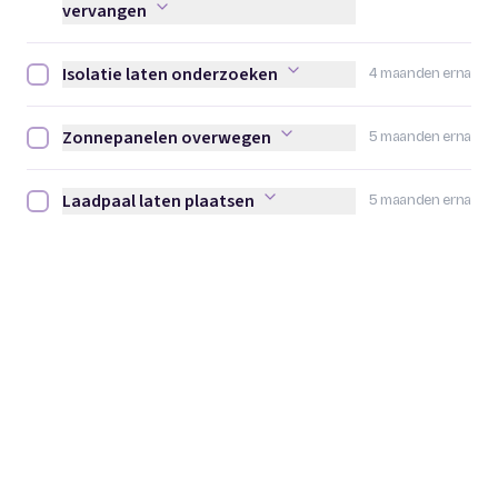
vervangen
Isolatie laten onderzoeken
4 maanden erna
Isolatie laten onderzoeken afvinken
Zonnepanelen overwegen
5 maanden erna
Zonnepanelen overwegen afvinken
Laadpaal laten plaatsen
5 maanden erna
Laadpaal laten plaatsen afvinken