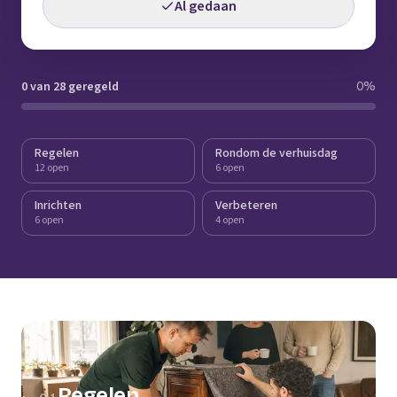
Al gedaan
0 van 28 geregeld
0
%
Regelen
Rondom de verhuisdag
12 open
6 open
Inrichten
Verbeteren
6 open
4 open
Regelen