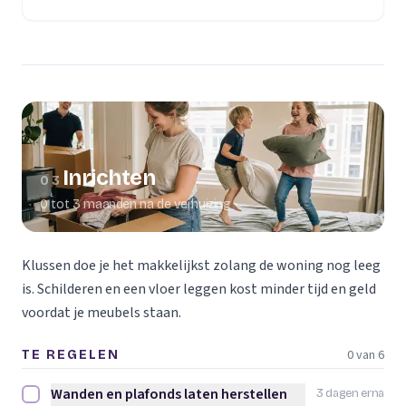
(opent in een nieuw tabblad)
Inrichten
03
0 tot 3 maanden na de verhuizing
Klussen doe je het makkelijkst zolang de woning nog leeg
is. Schilderen en een vloer leggen kost minder tijd en geld
voordat je meubels staan.
0 van 6
TE REGELEN
Wanden en plafonds laten herstellen
3 dagen erna
Wanden en plafonds laten herstellen afvinken