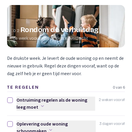
Rondom de verhuisdag
02
de week voor en na de sleuteloverdracht
De drukste week. Je levert de oude woning op en neemt de
nieuwe in gebruik. Regel deze dingen vooraf, want op de
dag zelf heb je er geen tijd meer voor.
0 van 6
TE REGELEN
Ontruiming regelen als de woning
2 weken vooraf
Ontruiming regelen als de woning leeg moet afvinken
leeg moet
Oplevering oude woning
3 dagen vooraf
Oplevering oude woning schoonmaken afvinken
schoonmaken