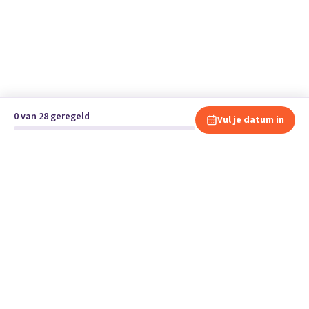
0 van 28 geregeld
Vul je datum in
Klaar om te verhuizen?
Vergelijk gratis en vrijblijvend verhuisbedrijven en andere
specialisten bij jou in de buurt.
Start je verhuizing