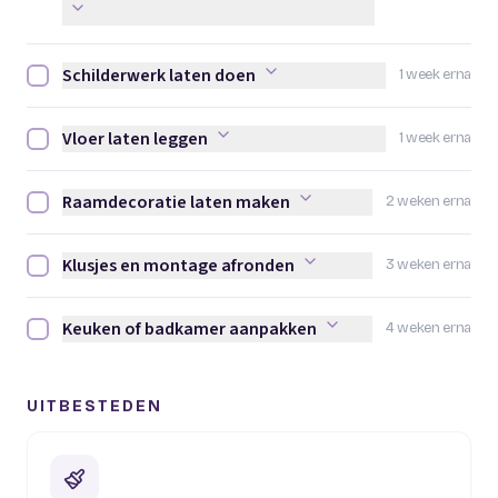
Schilderwerk laten doen
1 week erna
Schilderwerk laten doen afvinken
Vloer laten leggen
1 week erna
Vloer laten leggen afvinken
Raamdecoratie laten maken
2 weken erna
Raamdecoratie laten maken afvinken
Klusjes en montage afronden
3 weken erna
Klusjes en montage afronden afvinken
Keuken of badkamer aanpakken
4 weken erna
Keuken of badkamer aanpakken afvinken
UITBESTEDEN