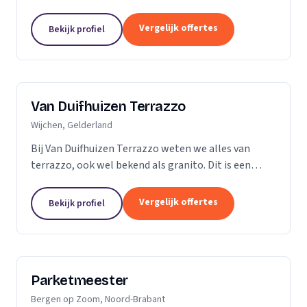
vader en al snel ging ik mee de vloer op. Dit is dan
ook de reden dat ik besloot zelf...
Vergelijk offertes
Bekijk profiel
Van Duifhuizen Terrazzo
Wijchen, Gelderland
Bij Van Duifhuizen Terrazzo weten we alles van
terrazzo, ook wel bekend als granito. Dit is een
mengsel van cement en gebroken marmer. Terrazzo
is in principe te produceren in elke vorm....
Vergelijk offertes
Bekijk profiel
Parketmeester
Bergen op Zoom, Noord-Brabant