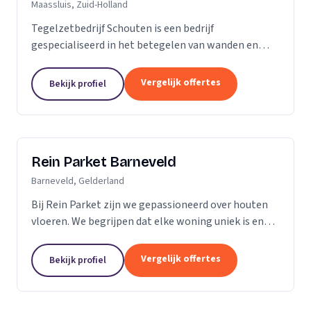
Maassluis, Zuid-Holland
Tegelzetbedrijf Schouten is een bedrijf
gespecialiseerd in het betegelen van wanden en
vloeren. Wij voeren opdrachten uit voor zowel
bedrijven als particulieren. Nieuwbouw- of
Vergelijk offertes
Bekijk profiel
renovatieprojecten,...
Rein Parket Barneveld
Barneveld, Gelderland
Bij Rein Parket zijn we gepassioneerd over houten
vloeren. We begrijpen dat elke woning uniek is en
streven ernaar om de perfecte vloer te leveren die
past bij uw stijl en behoeften. Of u nu op zoek...
Vergelijk offertes
Bekijk profiel