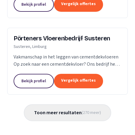
Vergelijk offertes
Bekijk profiel
Pörteners Vloerenbedrijf Susteren
Susteren, Limburg
Vakmanschap in het leggen van cementdekvloeren
Op zoek naar een cementdekvloer? Ons bedrijf heeft
op het gebied van cementdekvloeren, ruim 70 jaar
ervaring wat betreft woningbouw en utiliteitsbouw.
Vergelijk offertes
Bekijk profiel
Toon meer resultaten
(
270
meer
)