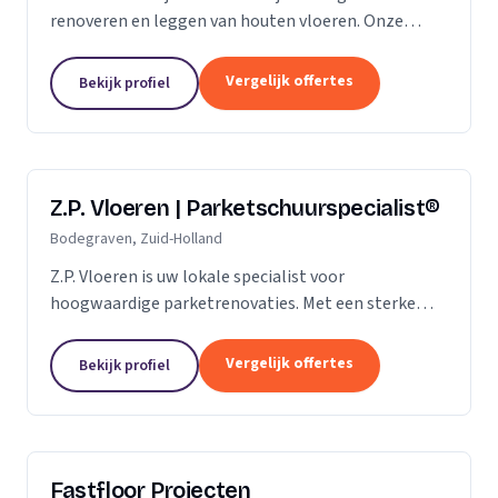
renoveren en leggen van houten vloeren. Onze
klanten vertrouwen ons op de kwaliteit die wij al
jaren leveren. Of het gaat om een nieuwe vloer of
Vergelijk offertes
Bekijk profiel
een...
Z.P. Vloeren | Parketschuurspecialist®
Bodegraven, Zuid-Holland
Z.P. Vloeren is uw lokale specialist voor
hoogwaardige parketrenovaties. Met een sterke
aanwezigheid in de regio's Zoetermeer, Alphen aan
den Rijn en Gouda, bieden we onze diensten aan
Vergelijk offertes
Bekijk profiel
zowel...
Fastfloor Projecten