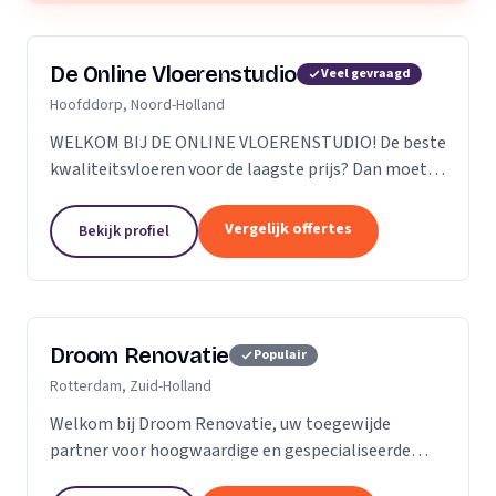
De Online Vloerenstudio
Veel gevraagd
Hoofddorp, Noord-Holland
WELKOM BIJ DE ONLINE VLOERENSTUDIO! De beste
kwaliteitsvloeren voor de laagste prijs? Dan moet u
bij de Online Vloerenstudio zijn. U kunt diverse
soorten parketvloeren en laminaat online
Vergelijk offertes
Bekijk profiel
bestellen...
Droom Renovatie
Populair
Rotterdam, Zuid-Holland
Welkom bij Droom Renovatie, uw toegewijde
partner voor hoogwaardige en gespecialiseerde
kluswerkzaamheden. Wij begrijpen dat uw huis meer