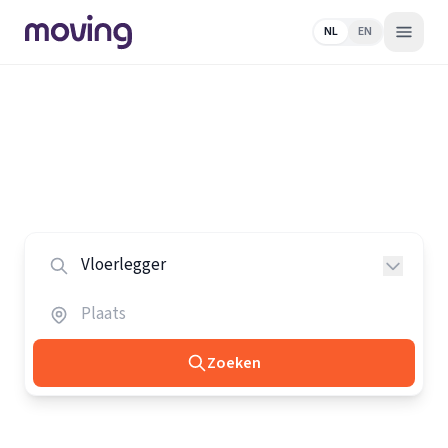
NL
EN
Home
/
Nederland
/
Vloerleggers
Alle vloerleggers in Nederland
Vergelijk de beste vloerleggers in heel Nederland.
Zoeken