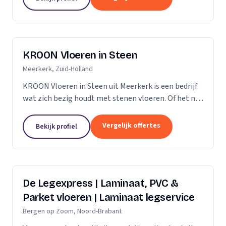
verdient daarom...
KROON Vloeren in Steen
Meerkerk, Zuid-Holland
KROON Vloeren in Steen uit Meerkerk is een bedrijf
wat zich bezig houdt met stenen vloeren. Of het nu
gaat om advisering, levering, plaatsing door ervaren
tegelzetters, vloerverwarming, onderhoud,...
Vergelijk offertes
Bekijk profiel
De Legexpress | Laminaat, PVC &
Parket vloeren | Laminaat legservice
Bergen op Zoom, Noord-Brabant