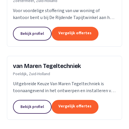
Zoetermeer, Zuid-Holland
Voor voordelige stoffering van uw woning of
kantoor bent u bij De Rijdende Tapijtwinkel aan het
juiste adres. Wij bezoeken u op uw locatie of bij u
thuis met ons uitgebreide 'up to date' collectie...
Vergelijk offertes
Bekijk profiel
van Maren Tegeltechniek
Poeldijk, Zuid-Holland
Uitgebreide Keuze Van Maren Tegeltechniek is
toonaangevend in het ontwerpen en installeren van
schitterende badkamers, toiletten en keukens voor
een aantrekkelijke prijs. Bij ons treft u een...
Vergelijk offertes
Bekijk profiel