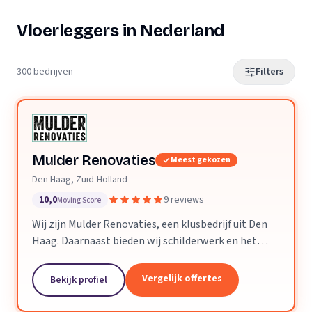
Vloerleggers in Nederland
300 bedrijven
Filters
Mulder Renovaties
Meest gekozen
Den Haag, Zuid-Holland
10,0
9 reviews
Moving Score
Wij zijn Mulder Renovaties, een klusbedrijf uit Den
Haag. Daarnaast bieden wij schilderwerk en het
leggen van vloeren aan.
Vergelijk offertes
Bekijk profiel