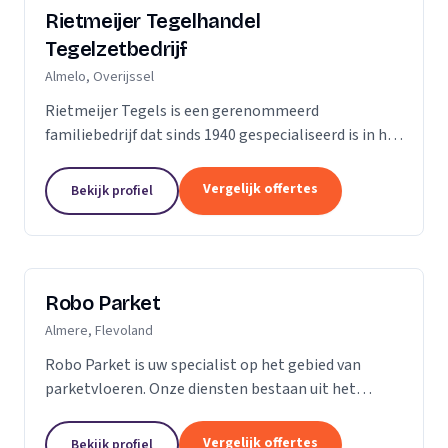
Rietmeijer Tegelhandel
Tegelzetbedrijf
Almelo, Overijssel
Rietmeijer Tegels is een gerenommeerd
familiebedrijf dat sinds 1940 gespecialiseerd is in het
leveren en aanbrengen van allerlei soorten tegels.
Met een rijke geschiedenis en een passie voor...
Vergelijk offertes
Bekijk profiel
Robo Parket
Almere, Flevoland
Robo Parket is uw specialist op het gebied van
parketvloeren. Onze diensten bestaan uit het
leggen, onderhouden en repareren van
parketvloeren. Voor ons is elke parketvloer uniek en
Vergelijk offertes
Bekijk profiel