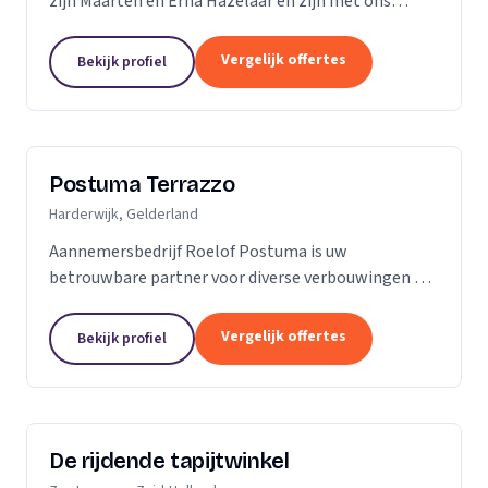
zijn Maarten en Erna Hazelaar en zijn met ons
familiebedrijf al jaren bij Parketmeester
aangesloten, omdat deze organisatie staat voor
Vergelijk offertes
Bekijk profiel
zelfstandige...
Postuma Terrazzo
Harderwijk, Gelderland
Aannemersbedrijf Roelof Postuma is uw
betrouwbare partner voor diverse verbouwingen en
timmerwerken in en rond uw huis. Of het nu gaat
om het verbouwen van badkamers, het plaatsen van
Vergelijk offertes
Bekijk profiel
dakkapellen,...
De rijdende tapijtwinkel