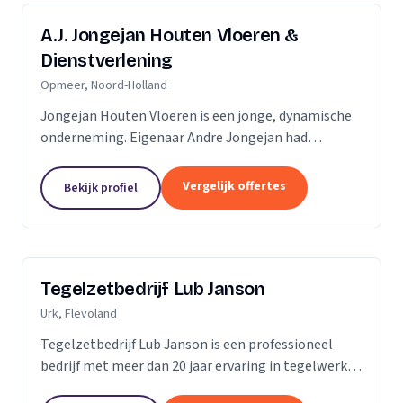
A.J. Jongejan Houten Vloeren &
Dienstverlening
Opmeer, Noord-Holland
Jongejan Houten Vloeren is een jonge, dynamische
onderneming. Eigenaar Andre Jongejan had
jarenlange ervaring in de parket- en
timmerbranche, toen hij in 2004 met zijn eigen
Vergelijk offertes
Bekijk profiel
bedrijf van start ging....
Tegelzetbedrijf Lub Janson
Urk, Flevoland
Tegelzetbedrijf Lub Janson is een professioneel
bedrijf met meer dan 20 jaar ervaring in tegelwerk.
Specialist in vloeren- en wandtegels.