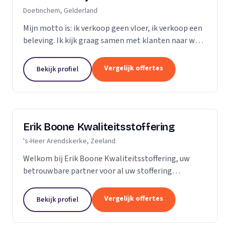
Doetinchem, Gelderland
Mijn motto is: ik verkoop geen vloer, ik verkoop een
beleving. Ik kijk graag samen met klanten naar wat
het beste bij hen en hun ruimte past. Zij praten, ik
luister. Niet de stalen of onze showroom,...
Vergelijk offertes
Bekijk profiel
Erik Boone Kwaliteitsstoffering
's-Heer Arendskerke, Zeeland
Welkom bij Erik Boone Kwaliteitsstoffering, uw
betrouwbare partner voor al uw stoffering
behoeften. Als zelfstandige onderneming zijn we
gespecialiseerd in de stoffering van vloeren en alle
Vergelijk offertes
Bekijk profiel
soorten...