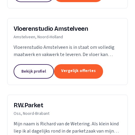
Vloerenstudio Amstelveen
Amstelveen, Noord-Holland
Vloerenstudio Amstelveen is in staat om volledig
maatwerk en vakwerk te leveren. De vloer kan
geheel naar uw wens gemaakt worden als het gaat
om type materiaal, kleur, afmeting of uitstraling.
Vergelijk offertes
Bekijk profiel
Geen...
RW.Parket
Oss, Noord-Brabant
Mijn naam is Richard van de Wetering. Als klein kind
liep ik al dagelijks rond in de parketzaak van mijn