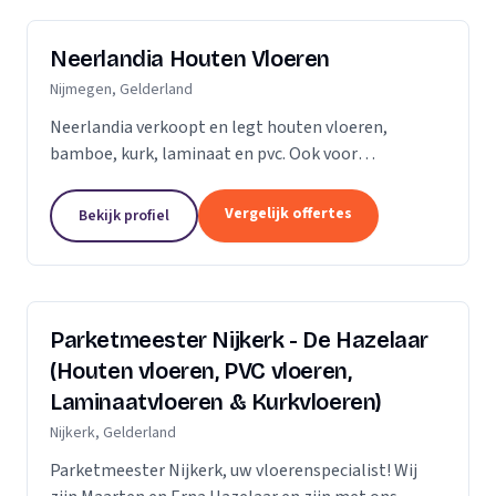
Neerlandia Houten Vloeren
Nijmegen, Gelderland
Neerlandia verkoopt en legt houten vloeren,
bamboe, kurk, laminaat en pvc. Ook voor
onderhoud, schuren, renovatie en trapbekleding
kunt u bij ons terecht! Neerlandia is een
Vergelijk offertes
Bekijk profiel
familiebedrijf in Nijmegen...
Parketmeester Nijkerk - De Hazelaar
(Houten vloeren, PVC vloeren,
Laminaatvloeren & Kurkvloeren)
Nijkerk, Gelderland
Parketmeester Nijkerk, uw vloerenspecialist! Wij