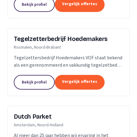
is dan slechts een plek; het is een weerspiegeling
Vergelijk offertes
Bekijk profiel
van uw...
Tegelzetterbedrijf Hoedemakers
Rosmalen, Noord-Brabant
Tegelzettersbedrijf Hoedemakers VOF staat bekend
als een gerenommeerd en vakkundig tegelzetbedrijf
op het gebied van alle keramische wand- en
vloertegels en diverse soorten natuursteen. Grotere
Vergelijk offertes
Bekijk profiel
of...
Dutch Parket
Amsterdam, Noord-Holland
Al meer dan 25 jaar hebben wij ervaring in het