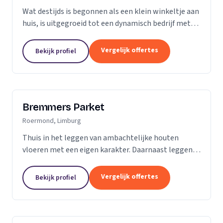
Wat destijds is begonnen als een klein winkeltje aan
huis, is uitgegroeid tot een dynamisch bedrijf met
een ruime showroom om de hedendaagse stijlen en
mogelijkheden op het gebied van parket, kurk en...
Vergelijk offertes
Bekijk profiel
Bremmers Parket
Roermond, Limburg
Thuis in het leggen van ambachtelijke houten
vloeren met een eigen karakter. Daarnaast leggen
wij ook verouderde vloeren, lamelparket, diverse
soorten laminaat en PVC vloeren. Heeft u al een...
Vergelijk offertes
Bekijk profiel