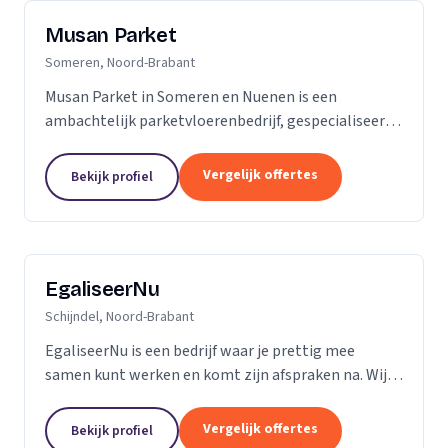
Musan Parket
Someren, Noord-Brabant
Musan Parket in Someren en Nuenen is een
ambachtelijk parketvloerenbedrijf, gespecialiseerd
in het verwerken van traditionele parketvloeren en
het adres bij uitstek voor de renovatie van
Vergelijk offertes
Bekijk profiel
bestaande...
EgaliseerNu
Schijndel, Noord-Brabant
EgaliseerNu is een bedrijf waar je prettig mee
samen kunt werken en komt zijn afspraken na. Wij
zijn pas tevreden als de vloer er strak en netjes
uitziet.
Vergelijk offertes
Bekijk profiel