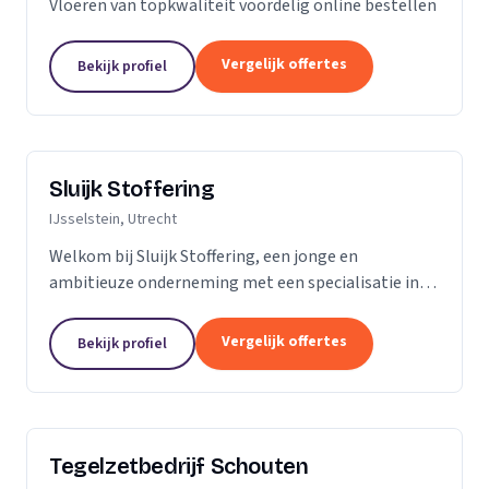
Vloeren van topkwaliteit voordelig online bestellen
Vergelijk offertes
Bekijk profiel
Sluijk Stoffering
IJsselstein, Utrecht
Welkom bij Sluijk Stoffering, een jonge en
ambitieuze onderneming met een specialisatie in
vloer- en trapbekleding en raamdecoratie. Met trots
kunnen we zeggen dat we al 20 jaar onze expertise...
Vergelijk offertes
Bekijk profiel
Tegelzetbedrijf Schouten