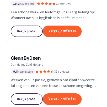
10,0
22 reviews
Moving Score
Een schone werk- en leefomgeving is erg belangrijk.
Wanneer uw huis hygiënisch is heeft u minder
gezondheidsrisico’s. Daarnaast maakt het natuurlijk
een goede indruk op anderen, als uw bedrijfspand...
Vergelijk offertes
Bekijk profiel
CleanByDeen
Den Haag, Zuid-Holland
9,8
31 reviews
Moving Score
Werken vanuit passie, gedreven om klanten weer te
laten genieten van een frisse en schone omgeving.
Uw interieur 100% bacterie, geur en VLEKVRIJ!
Beleef het weer als nieuw! Het bedrijf voor uw...
Vergelijk offertes
Bekijk profiel