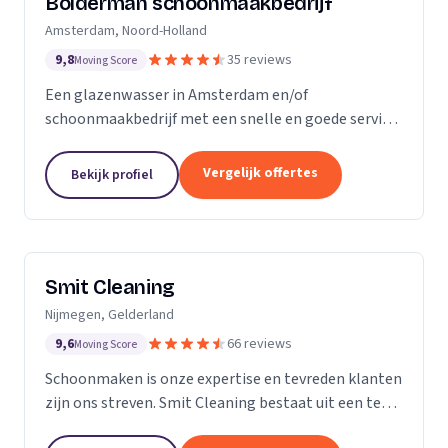
Bolderman schoonmaakbedrijf
Amsterdam, Noord-Holland
9,8
35 reviews
Moving Score
Een glazenwasser in Amsterdam en/of
schoonmaakbedrijf met een snelle en goede service
gezocht? Onze vakbekwame glazenwassers en
schoonmaakmedewerkers zijn actief in héél
Vergelijk offertes
Bekijk profiel
Amsterdam en ontzorgen u met...
Smit Cleaning
Nijmegen, Gelderland
9,6
66 reviews
Moving Score
Schoonmaken is onze expertise en tevreden klanten
zijn ons streven. Smit Cleaning bestaat uit een team
van vakmensen met uitgebreide ervaring in het