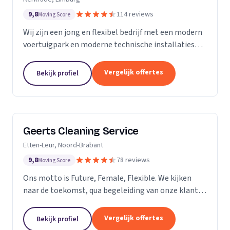
9,8
114 reviews
Moving Score
Wij zijn een jong en flexibel bedrijf met een modern
voertuigpark en moderne technische installaties
t.b.v. de glasbewassing en schoonmaak. Wij werken
zowel voor Particulier als zakelijke klanten....
Vergelijk offertes
Bekijk profiel
Geerts Cleaning Service
Etten-Leur, Noord-Brabant
9,8
78 reviews
Moving Score
Ons motto is Future, Female, Flexible. We kijken
naar de toekomst, qua begeleiding van onze klanten
en duurzaamheid van onze producten. Als twee
vrouwelijke ondernemers behandelen wij ons
Vergelijk offertes
Bekijk profiel
personeel...