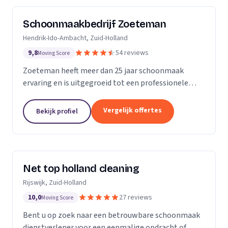
Schoonmaakbedrijf Zoeteman
Hendrik-Ido-Ambacht, Zuid-Holland
9,8
54 reviews
Moving Score
Zoeteman heeft meer dan 25 jaar schoonmaak
ervaring en is uitgegroeid tot een professionele
facilitair dienstverlener. Met ruim 100 enthousiaste
medewerkers zijn we actief in de regio Rotterdam,...
Vergelijk offertes
Bekijk profiel
Net top holland cleaning
Rijswijk, Zuid-Holland
10,0
27 reviews
Moving Score
Bent u op zoek naar een betrouwbare schoonmaak
dienstverlener voor een eenmalige opdracht of