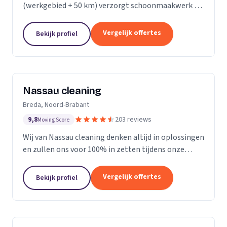
(werkgebied + 50 km) verzorgt schoonmaakwerk bij
bedrijven en particulieren. Ons team bestaat uit 70
enthousiaste en vak geschoolde schoonmakers. Wij
Vergelijk offertes
Bekijk profiel
leveren...
Nassau cleaning
Breda, Noord-Brabant
9,8
203 reviews
Moving Score
Wij van Nassau cleaning denken altijd in oplossingen
en zullen ons voor 100% in zetten tijdens onze
werkzaamheden!
Vergelijk offertes
Bekijk profiel