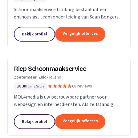
Schoonmaakservice Limburg bestaat uit een
enthousiast team onder leiding van Sean Bongers,
de eigenaar. Hij is vol passie dit bedrijf begonnen na
een aantal jaren in de schoonmaakbranche
Vergelijk offertes
Bekijk profiel
werkzaam te...
Riep Schoonmaakservice
Zoetermeer, Zuid-Holland
10,0
68 reviews
Moving Score
MOL4media is uw betrouwbare partner voor
webdesign en internetdiensten. Als zelfstandig
webdesigner en -bouwer, gespecialiseerd in het
Content Management Systeem Joomla, zet ik, Ton
Vergelijk offertes
Bekijk profiel
van der Helm,...