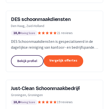
DES schoonmaakdiensten
Den Haag, Zuid-Holland
10,0
21 reviews
Moving Score
DES Schoonmaakdiensten is gespecialiseerd in de
dagelijkse reiniging van kantoor- en bedrijfspanden
in de regio Zuid-Holland. Daarnaast hebben we veel
ervaring in de glas- en gevelreiniging. Maar met...
Vergelijk offertes
Bekijk profiel
Just-Clean Schoonmaakbedrijf
Groningen, Groningen
10,0
19 reviews
Moving Score