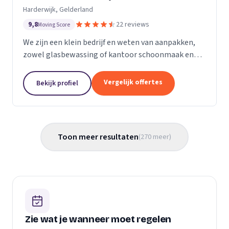
Harderwijk, Gelderland
9,8
22 reviews
Moving Score
We zijn een klein bedrijf en weten van aanpakken,
zowel glasbewassing of kantoor schoonmaak en
hotel schoonmaak of scholen, en allerlei andere
bedrijven waar schoon gemaakt moet worden is
Vergelijk offertes
Bekijk profiel
voor ons...
Toon meer resultaten
(
270
meer
)
Zie wat je wanneer moet regelen