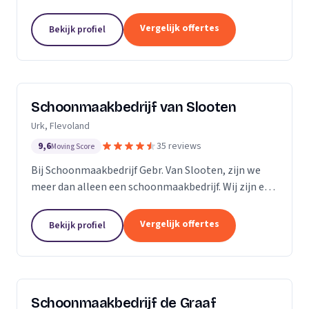
bedrijven. Met een inwendige dieptereiniging en UVC
desinfectie van de matrassen wordt alle vervuiling...
Vergelijk offertes
Bekijk profiel
Schoonmaakbedrijf van Slooten
Urk, Flevoland
9,6
35 reviews
Moving Score
Bij Schoonmaakbedrijf Gebr. Van Slooten, zijn we
meer dan alleen een schoonmaakbedrijf. Wij zijn een
team van toegewijde professionals die zich inzetten
om uw omgeving schoon, fris en gastvrij te...
Vergelijk offertes
Bekijk profiel
Schoonmaakbedrijf de Graaf