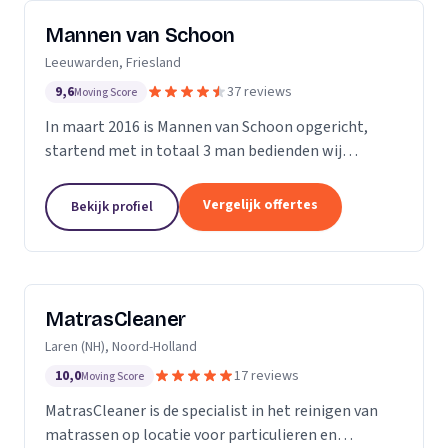
Mannen van Schoon
Leeuwarden, Friesland
9,6
37 reviews
Moving Score
In maart 2016 is Mannen van Schoon opgericht,
startend met in totaal 3 man bedienden wij
voornamelijk de lokale markt. Met de focus op
specialistische schoonmaak groeide Mannen van
Vergelijk offertes
Bekijk profiel
Schoon al snel uit...
MatrasCleaner
Laren (NH), Noord-Holland
10,0
17 reviews
Moving Score
MatrasCleaner is de specialist in het reinigen van
matrassen op locatie voor particulieren en