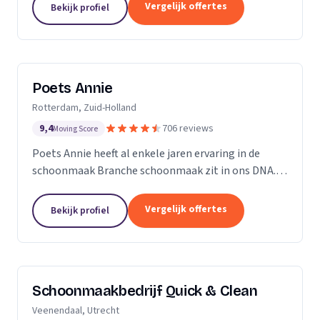
professioneel reinigen van zonnepanelen,
Vergelijk offertes
Bekijk profiel
dakgoten...
Poets Annie
Rotterdam, Zuid-Holland
9,4
706 reviews
Moving Score
Poets Annie heeft al enkele jaren ervaring in de
schoonmaak Branche schoonmaak zit in ons DNA.
Wij hebben ervaring in de algemene ruimtes
Kantoor panden Scholen Zwembaden Vakantie
Vergelijk offertes
Bekijk profiel
parkeren Traphuizen...
Schoonmaakbedrijf Quick & Clean
Veenendaal, Utrecht