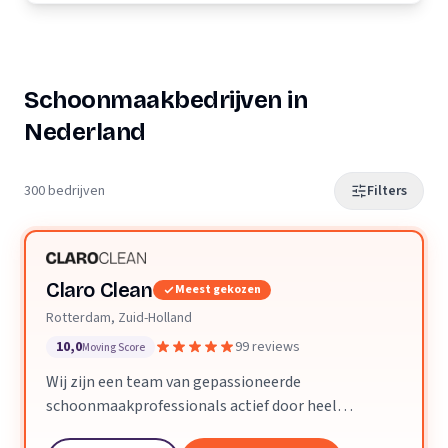
Schoonmaakbedrijven in
Nederland
300 bedrijven
Filters
Claro Clean
Meest gekozen
Rotterdam, Zuid-Holland
10,0
99 reviews
Moving Score
Wij zijn een team van gepassioneerde
schoonmaakprofessionals actief door heel
Nederland. We geloven dat een schone ruimte je