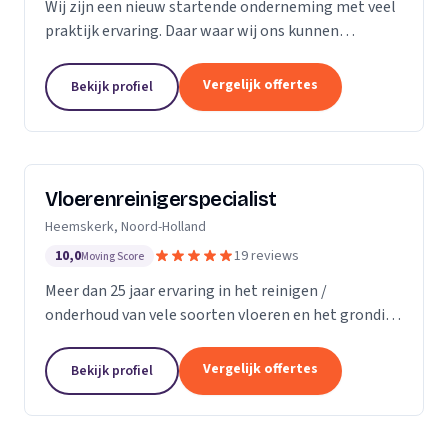
Wij zijn een nieuw startende onderneming met veel
praktijk ervaring. Daar waar wij ons kunnen
onderscheiding in direct contact zonder al te veel
schijven. Direct antwoord en flexibele
Vergelijk offertes
Bekijk profiel
inzetbaarheid....
Vloerenreinigerspecialist
Heemskerk, Noord-Holland
10,0
19 reviews
Moving Score
Meer dan 25 jaar ervaring in het reinigen /
onderhoud van vele soorten vloeren en het grondig
reinigen en desinfecteren van diverse ruimtes en
objecten zoals meubels en stoelen, zowel bij u
Vergelijk offertes
Bekijk profiel
thuis...