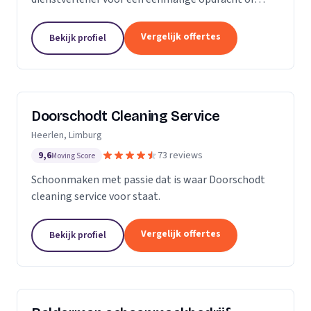
wekelijkse schoonmaak? Wij zijn een klein maar
groeiende onderneming die zich uit wilt breiden in
Vergelijk offertes
Bekijk profiel
het vak.
Doorschodt Cleaning Service
Heerlen, Limburg
9,6
73 reviews
Moving Score
Schoonmaken met passie dat is waar Doorschodt
cleaning service voor staat.
Vergelijk offertes
Bekijk profiel