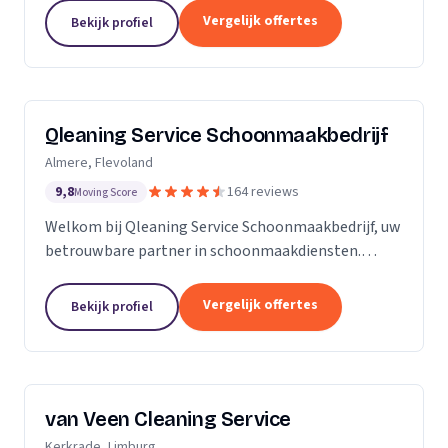
zijn Stel op Sprong gestart om mensen te helpen
Vergelijk offertes
Bekijk profiel
en...
Qleaning Service Schoonmaakbedrijf
Almere, Flevoland
9,8
164 reviews
Moving Score
Welkom bij Qleaning Service Schoonmaakbedrijf, uw
betrouwbare partner in schoonmaakdiensten.
Gevestigd in het bruisende Flevoland, streven wij
ernaar om de standaard in schoonmaakexpertise
Vergelijk offertes
Bekijk profiel
te...
van Veen Cleaning Service
Kerkrade, Limburg