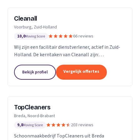
Cleanall
Voorburg, Zuid-Holland
10,0
66 reviews
Moving Score
Wij zijn een facilitair dienstverlener, actief in Zuid-
Holland. De kerntaken van Cleanall zijn:
schoonmaak, vloeronderhoud en glasbewassing die
wij aanbieden in particulieren en zakelijke
Vergelijk offertes
Bekijk profiel
omgevingen....
TopCleaners
Breda, Noord-Brabant
9,8
203 reviews
Moving Score
Schoonmaakbedrijf TopCleaners uit Breda