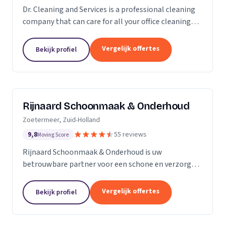
Dr. Cleaning and Services is a professional cleaning
company that can care for all your office cleaning
needs. We offer a wide range of services, from
general cleaning to deep cleaning, so you can...
Vergelijk offertes
Bekijk profiel
Rijnaard Schoonmaak & Onderhoud
Zoetermeer, Zuid-Holland
9,8
55 reviews
Moving Score
Rijnaard Schoonmaak & Onderhoud is uw
betrouwbare partner voor een schone en verzorgde
woon- of werkomgeving. Als kleinschalig, maar
goed georganiseerd schoonmaakbedrijf uit
Vergelijk offertes
Bekijk profiel
Zoetermeer, bieden wij...