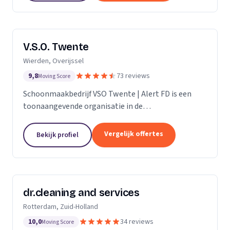
V.S.O. Twente
Wierden, Overijssel
9,8
73 reviews
Moving Score
Schoonmaakbedrijf VSO Twente | Alert FD is een
toonaangevende organisatie in de
schoonmaakbranche. Met onze geavanceerde
technieken en moderne machines, onderscheiden
Vergelijk offertes
Bekijk profiel
we ons door het leveren van...
dr.cleaning and services
Rotterdam, Zuid-Holland
10,0
34 reviews
Moving Score