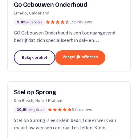
Go Gebouwen Onderhoud
Ermelo, Gelderland
9,8
196 reviews
Moving Score
GO Gebouwen Onderhoud is een toonaangevend
bedrijf dat zich specialiseert in dak- en
gevelreiniging en al het onderhoud dat daarmee
samenhangt. Met onze vakkundige aanpak zorgen
Vergelijk offertes
Bekijk profiel
we ervoor dat uw pand...
Stel op Sprong
Den Bosch, Noord-Brabant
10,0
57 reviews
Moving Score
Stel op Sprong is een klein bedrijf die er werk van
maakt uw wensen centraal te stellen. Klein,
persoonlijk en meer dan een uitstekende dienst. Wij