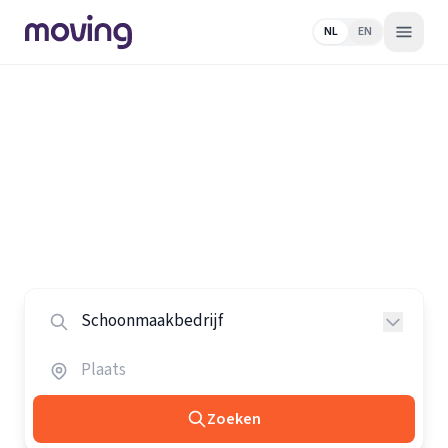
NL
EN
Home
/
Nederland
/
Schoonmaakbedrijven
Alle schoonmaakbedrijven in
Nederland
Vergelijk de beste schoonmaakbedrijven in heel
Nederland.
Zoeken