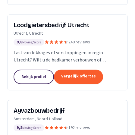
Loodgietersbedrijf Utrecht
Utrecht, Utrecht
9,8
240 reviews
Moving Score
Last van lekkages of verstoppingen in regio
Utrecht? Wilt u de badkamer verbouwen of
tegelwerk plaatsen? Dan staat Loodgietersbedrijf
Utrecht voor u klaar! Bij ons kunt u terecht voor
Vergelijk offertes
Bekijk profiel
oprecht advies,...
Ayvazbouwbedrijf
Amsterdam, Noord-Holland
9,8
192 reviews
Moving Score