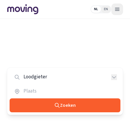
NL
EN
Home
/
Nederland
/
Loodgieters
Alle loodgieters in Nederland
Vergelijk de beste loodgieters in heel Nederland.
Zoeken