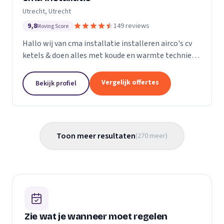
Utrecht, Utrecht
9,8
149 reviews
Moving Score
Hallo wij van cma installatie installeren airco's cv
ketels & doen alles met koude en warmte techniek
gas leidingen verleggen kortom alle loodgieters
werkzaamheden. U kunt gerust een kijkje nemen
Vergelijk offertes
Bekijk profiel
op...
Toon meer resultaten
(
270
meer
)
Zie wat je wanneer moet regelen