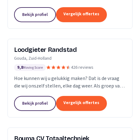
Vergelijk offertes
Bekijk profiel
Loodgieter Randstad
Gouda, Zuid-Holland
9,8
426 reviews
Moving Score
Hoe kunnen wij u gelukkig maken? Dat is de vraag
die wij onszelf stellen, elke dag weer. Als groep van
specialistische vak mensen leveren wij flexibel
maatwerk bij calamiteiten en in de woningbouw.
Vergelijk offertes
Bekijk profiel
Bouma CV Totaaltechniek