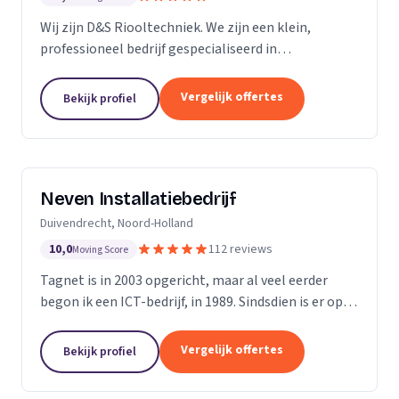
Wij zijn D&S Riooltechniek. We zijn een klein,
professioneel bedrijf gespecialiseerd in
rioolwerkzaamheden. Het is onze passie om onze
klanten zo goed en zo snel mogelijk van dienst te
Vergelijk offertes
Bekijk profiel
kunnen zijn....
Neven Installatiebedrijf
Duivendrecht, Noord-Holland
10,0
112 reviews
Moving Score
Tagnet is in 2003 opgericht, maar al veel eerder
begon ik een ICT-bedrijf, in 1989. Sindsdien is er op
ICT- gebied enorm veel veranderd, dat hoef ik u niet
te vertellen. Wat niet gewijzigd is in al...
Vergelijk offertes
Bekijk profiel