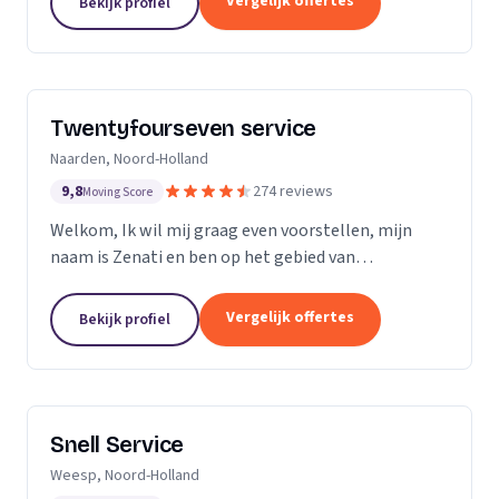
Vergelijk offertes
Bekijk profiel
Twentyfourseven service
Naarden, Noord-Holland
9,8
274 reviews
Moving Score
Welkom, Ik wil mij graag even voorstellen, mijn
naam is Zenati en ben op het gebied van
verstoppingen de aangewezen persoon! Ik heb al
meer dan 10 jaar ervaring, en geen probleem is voor
Vergelijk offertes
Bekijk profiel
mij te...
Snell Service
Weesp, Noord-Holland