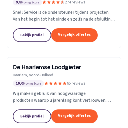
9,8
274 reviews
Moving Score
Snell Service is de ondersteuner tijdens projecten.
Van het begin tot het einde en zelfs na de afsluiting
van een project: we get the job done!
Vergelijk offertes
Bekijk profiel
De Haarlemse Loodgieter
Haarlem, Noord-Holland
10,0
65 reviews
Moving Score
Wij maken gebruik van hoogwaardige
producten waarop u jarenlang kunt vertrouwen.
Onze monteurs zetten hun jarenlange ervaring 24
uur per dag in om u van dienst te zijn. Want uw
Vergelijk offertes
Bekijk profiel
wooncomfort verdient...