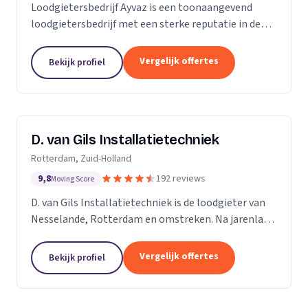
Loodgietersbedrijf Ayvaz is een toonaangevend
loodgietersbedrijf met een sterke reputatie in de
regio. Wij zijn opgericht door ervaren loodgieters
met een passie voor het leveren van hoogwaardige...
Vergelijk offertes
Bekijk profiel
D. van Gils Installatietechniek
Rotterdam, Zuid-Holland
9,8
192 reviews
Moving Score
D. van Gils Installatietechniek is de loodgieter van
Nesselande, Rotterdam en omstreken. Na jarenlang
als loodgieter te werken, besefte ik dat ik meer
wilde en besloot daarom D. van Gils...
Vergelijk offertes
Bekijk profiel