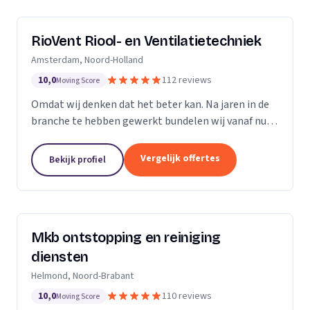
RioVent Riool- en Ventilatietechniek
Amsterdam, Noord-Holland
10,0
112 reviews
Moving Score
Omdat wij denken dat het beter kan. Na jaren in de
branche te hebben gewerkt bundelen wij vanaf nu
onze krachten. Op het gebied van riolering en
ventilatie zijn wij multi-inzetbaar. Wij focussen ons...
Vergelijk offertes
Bekijk profiel
Mkb ontstopping en reiniging
diensten
Helmond, Noord-Brabant
10,0
110 reviews
Moving Score