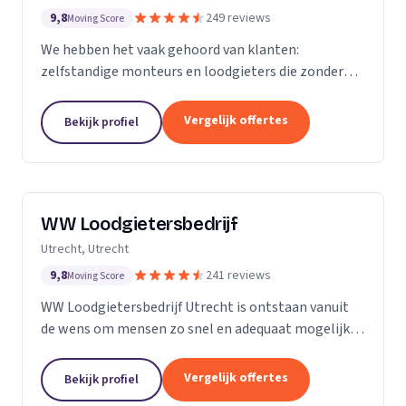
9,8
249 reviews
Moving Score
We hebben het vaak gehoord van klanten:
zelfstandige monteurs en loodgieters die zonder
overleg een toeslag rekenden omdat een
rioolprobleem complexer bleek te zijn dan gedacht.
Vergelijk offertes
Bekijk profiel
Of een rekening van...
WW Loodgietersbedrijf
Utrecht, Utrecht
9,8
241 reviews
Moving Score
WW Loodgietersbedrijf Utrecht is ontstaan vanuit
de wens om mensen zo snel en adequaat mogelijk
te helpen bij lekkages en ontstoppingen. Daarnaast
hebben we onze diensten uitgebreid om ons ook
Vergelijk offertes
Bekijk profiel
bezig...