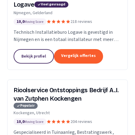
Logave
Veel gevraagd
Nijmegen, Gelderland
10,0
218 reviews
Moving Score
Technisch Installatieburo Logave is gevestigd in
Nijmegen en is een totaal installateur met meer
dan 30 jaar ervaring. Wij leveren alle merken cv- en
cv-combiketels, maar zijn gespecialiseerd in de...
Vergelijk offertes
Bekijk profiel
Rioolservice Ontstoppings Bedrijf A.J.
van Zutphen Kockengen
Populair
Kockengen, Utrecht
10,0
204 reviews
Moving Score
Gespecialiseerd in Tuinaanleg, Bestratingswerk ,