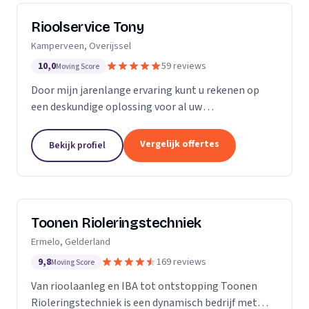
Rioolservice Tony
Kamperveen, Overijssel
10,0
59 reviews
Moving Score
Door mijn jarenlange ervaring kunt u rekenen op
een deskundige oplossing voor al uw
rioolproblemen. U kunt bij mij terecht voor
verstoppingen, vervangen en/of aanpassen van uw
Vergelijk offertes
Bekijk profiel
riolering, maar ook...
Toonen Rioleringstechniek
Ermelo, Gelderland
9,8
169 reviews
Moving Score
Van rioolaanleg en IBA tot ontstopping Toonen
Rioleringstechniek is een dynamisch bedrijf met