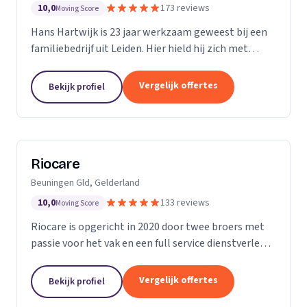
10,0
173 reviews
Moving Score
Hans Hartwijk is 23 jaar werkzaam geweest bij een
familiebedrijf uit Leiden. Hier hield hij zich met
name bezig met de buiten- dienst. Sinds 2014 is hij
verder gegaan als de Leidse Loodgieter. Met de...
Vergelijk offertes
Bekijk profiel
Riocare
Beuningen Gld, Gelderland
10,0
133 reviews
Moving Score
Riocare is opgericht in 2020 door twee broers met
passie voor het vak en een full service dienstverlener
gespecialiseerd in riool- en afwateringstechniek. Wij
leveren diensten op het gebied van...
Vergelijk offertes
Bekijk profiel