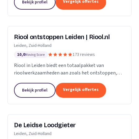
Vergelijk offertes
Bekijk profiel
Riool ontstoppen Leiden | Riool.nl
Leiden, Zuid-Holland
10,0
173 reviews
Moving Score
Riool in Leiden biedt een totaalpakket van
rioolwerkzaamheden aan zoals het ontstoppen,
inspecteren, repareren en reinigen van het riool. Zit
jouw riool verstopt in Leiden, dan gaan onze...
Vergelijk offertes
Bekijk profiel
De Leidse Loodgieter
Leiden, Zuid-Holland