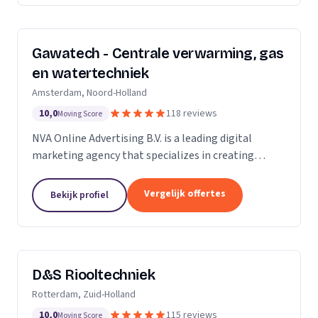
Gawatech - Centrale verwarming, gas
en watertechniek
Amsterdam, Noord-Holland
10,0
118 reviews
Moving Score
NVA Online Advertising B.V. is a leading digital
marketing agency that specializes in creating
impactful online advertising strategies. We are a
team of seasoned professionals who are
Vergelijk offertes
Bekijk profiel
passionate...
D&S Riooltechniek
Rotterdam, Zuid-Holland
10,0
115 reviews
Moving Score