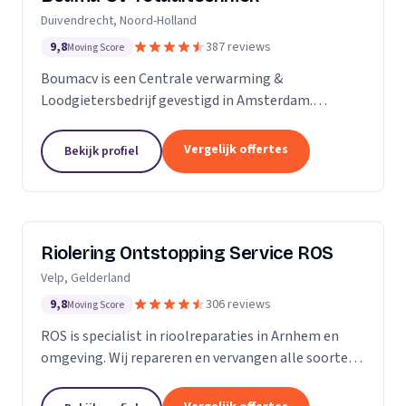
Duivendrecht, Noord-Holland
9,8
387 reviews
Moving Score
Boumacv is een Centrale verwarming &
Loodgietersbedrijf gevestigd in Amsterdam.
Vandaag de dag zijn we uitgegroeid tot een breed
installatiebedrijf, actief in alle facetten binnen de
Vergelijk offertes
Bekijk profiel
verwarming en...
Riolering Ontstopping Service ROS
Velp, Gelderland
9,8
306 reviews
Moving Score
ROS is specialist in rioolreparaties in Arnhem en
omgeving. Wij repareren en vervangen alle soorten
riolering tot aan de erfgrens. Tijdens het
rioolherstel maken we gebruik van hoogwaardige...