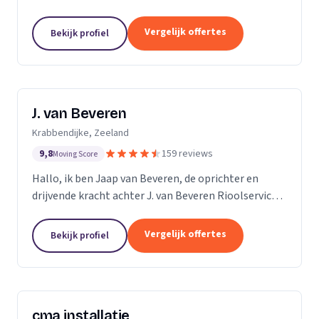
ruim 15 jaar ervaring in alles wat maar met riolering
te maken heeft. Allereerst zijn wij expert in de...
Vergelijk offertes
Bekijk profiel
J. van Beveren
Krabbendijke, Zeeland
9,8
159 reviews
Moving Score
Hallo, ik ben Jaap van Beveren, de oprichter en
drijvende kracht achter J. van Beveren Rioolservice.
Ik ben niet alleen een gedreven ondernemer, maar
ook een gepassioneerde piloot in mijn vrije tijd....
Vergelijk offertes
Bekijk profiel
cma installatie