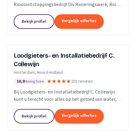
Rioolontstoppingsbedrijf Div Rioleringswerk, Riool
ontstoppen, Riool reparatie, Rioolaanleg, Riool
vervangen. Rioolcamera, Riooldetectie...
Vergelijk offertes
Bekijk profiel
Loodgieters- en Installatiebedrijf C.
Collewijn
Amsterdam, Noord-Holland
10,0
201 reviews
Moving Score
Bij Loodgieters- en Installatiebedrijf C. Collewijn
kunt u terecht voor alles op het gebied van water,
sanitair, riolering, centrale verwarming en dak- &
zinkwerken. Voor vakkundig installeren,...
Vergelijk offertes
Bekijk profiel