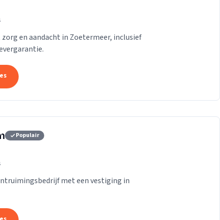
s
zorg en aandacht in Zoetermeer, inclusief
evergarantie.
tes
m
Populair
s
truimingsbedrijf met een vestiging in
tes