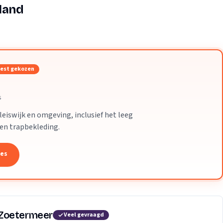
Verhuisvolume berekenen
land
enen
Energie vergelijken
est gekozen
s
eiswijk en omgeving, inclusief het leeg
 en trapbekleding.
tes
 Zoetermeer
Veel gevraagd