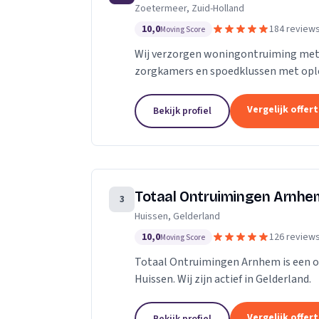
Zoetermeer, Zuid-Holland
10,0
184 review
Moving Score
Wij verzorgen woningontruiming met 
zorgkamers en spoedklussen met opl
Vergelijk offer
Bekijk profiel
Totaal Ontruimingen Arnhe
3
Huissen, Gelderland
10,0
126 review
Moving Score
Totaal Ontruimingen Arnhem is een on
Huissen. Wij zijn actief in Gelderland.
Vergelijk offer