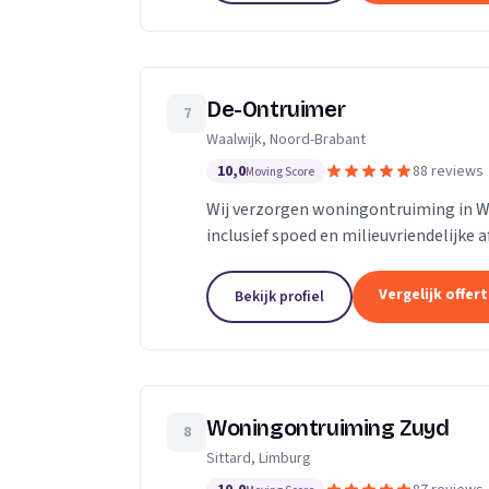
De-Ontruimer
7
Waalwijk, Noord-Brabant
10,0
88 reviews
Moving Score
Wij verzorgen woningontruiming in Waa
inclusief spoed en milieuvriendelijke 
Vergelijk offer
Bekijk profiel
Woningontruiming Zuyd
8
Sittard, Limburg