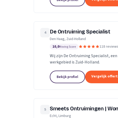
Bekijk profiel
De Ontruiming Specialist
4
Den Haag, Zuid-Holland
10,0
118 review
Moving Score
Wij zijn De Ontruiming Specialist, ee
werkgebied is Zuid-Holland.
Vergelijk offer
Bekijk profiel
Smeets Ontruimingen | Won
5
Echt, Limburg