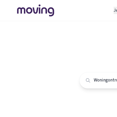
J
REGELEN
Verhuisbedrijf
Home
/
Nederland
/
Opslagruimte
Alle won
INRICHTEN
Schoonmaakbedrijf
Vergelijk de beste
Klusjesman
Loodgieter
Slotenmaker
TOOLS BIJ VERHUIZEN