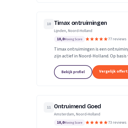
Timax ontruimingen
10
Lijnden, Noord-Holland
10,0
77 reviews
Moving Score
Timax ontruimingen is een ontruimings
zijn actief in Noord-Holland. Op basis
Vergelijk offer
Bekijk profiel
Ontruimend Goed
11
Amsterdam, Noord-Holland
10,0
73 reviews
Moving Score