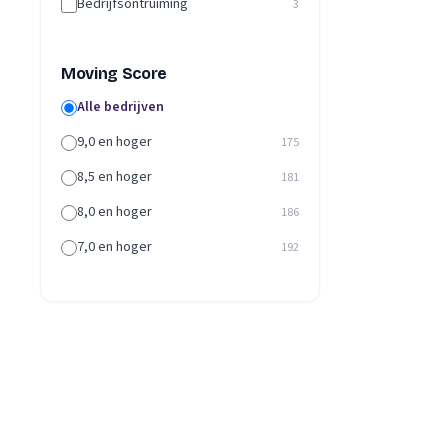
Bedrijfsontruiming
3
Moving Score
Alle bedrijven
9,0 en hoger
175
8,5 en hoger
181
8,0 en hoger
186
7,0 en hoger
192