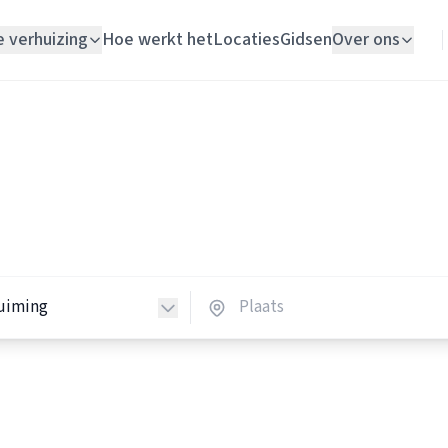
e verhuizing
Hoe werkt het
Locaties
Gidsen
Over ons
Verhuislift
Woningontruimers
Woningontruiming
ingontruimers in Nederlan
Schildersbedrijf
 woningontruimers in heel Nederland.
Vloerlegger
Elektricien