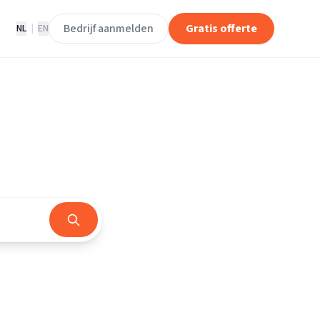
Bedrijf aanmelden
Gratis offerte
NL
|
EN
d