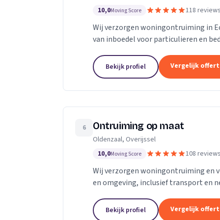
10,0
118 review
Moving Score
Wij verzorgen woningontruiming in Ec
van inboedel voor particulieren en be
Vergelijk offer
Bekijk profiel
Ontruiming op maat
6
Oldenzaal, Overijssel
10,0
108 review
Moving Score
Wij verzorgen woningontruiming en v
en omgeving, inclusief transport en n
Vergelijk offer
Bekijk profiel