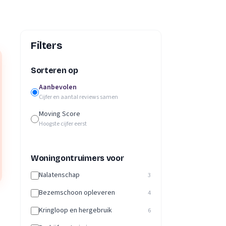
Filters
Sorteren op
Aanbevolen
Cijfer en aantal reviews samen
Moving Score
Hoogste cijfer eerst
Woningontruimers voor
Nalatenschap
3
Bezemschoon opleveren
4
Kringloop en hergebruik
6