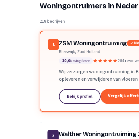
Verhuisplanner
Woningontruimers in Neder
Verhuisdozen berek
218 bedrijven
ZSM Woningontruiming
Me
1
Bleiswijk, Zuid-Holland
10,0
264 review
Moving Score
Wij verzorgen woningontruiming in Bl
opleveren en verwijderen van vloeren
Vergelijk offer
Bekijk profiel
Walther Woningontruiming
2