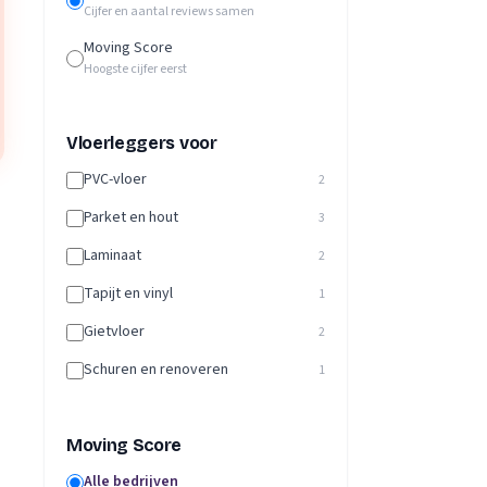
Cijfer en aantal reviews samen
Moving Score
Hoogste cijfer eerst
Vloerleggers voor
PVC-vloer
2
Parket en hout
3
Laminaat
2
Tapijt en vinyl
1
Gietvloer
2
Schuren en renoveren
1
Moving Score
Alle bedrijven