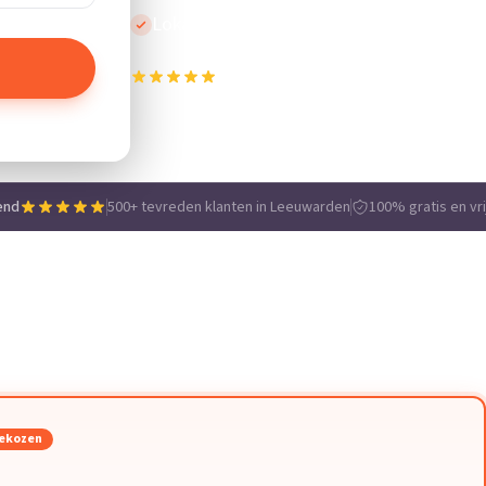
Lokale vakmensen
500+ tevreden klanten in Leeuwarden
e
end
500+ tevreden klanten in Leeuwarden
100% gratis en vri
ekozen