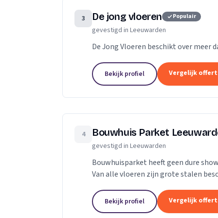
De jong vloeren
Populair
3
gevestigd in Leeuwarden
De Jong Vloeren beschikt over meer da
Vergelijk offer
Bekijk profiel
Bouwhuis Parket Leeuwar
4
gevestigd in Leeuwarden
Bouwhuisparket heeft geen dure show
Van alle vloeren zijn grote stalen be
goede keus kunt maken. Wij kunnen de
Vergelijk offer
Bekijk profiel