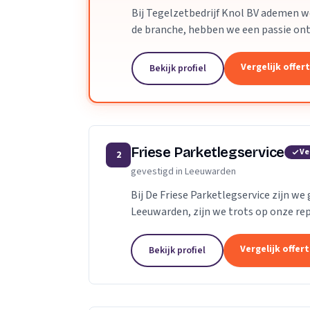
Bij Tegelzetbedrijf Knol BV ademen we
de branche, hebben we een passie on
ruimtes met ons vakmanschap. We zijn 
Vergelijk offer
Bekijk profiel
Friese Parketlegservice
Ve
2
gevestigd in Leeuwarden
Bij De Friese Parketlegservice zijn we
Leeuwarden, zijn we trots op onze rep
Ons assortiment is breed en divers,...
Vergelijk offer
Bekijk profiel