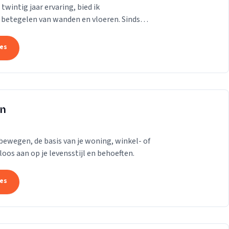
wintig jaar ervaring, bied ik
 betegelen van wanden en vloeren. Sinds
 altijd streef...
tes
en
e bewegen, de basis van je woning, winkel- of
dloos aan op je levensstijl en behoeften.
tes