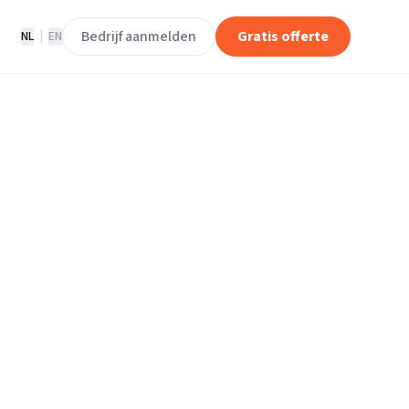
Bedrijf aanmelden
Gratis offerte
NL
|
EN
loerleggers in
en.