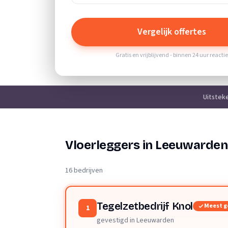
Vergelijk offertes
Gratis en vrijblijvend - binnen 24 uur reacti
Uitstek
Vloerleggers in Leeuwarden
16 bedrijven
Tegelzetbedrijf Knol
Meest g
1
gevestigd in Leeuwarden