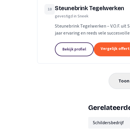
Steunebrink Tegelwerken
10
gevestigd in Sneek
Steunebrink Tegelwerken – V.O.F. uit 
jaar ervaring en reeds vele succesvolle projecte
om tot het gewenste resultaat. Of het.
Vergelijk offer
Bekijk profiel
Toon 
Gerelateerd
Schildersbedrijf