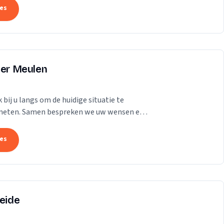
tes
der Meulen
bij u langs om de huidige situatie te
e meten. Samen bespreken we uw wensen en
loos...
tes
Heide