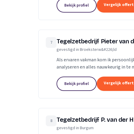
Vergelijk offer
Bekijk profiel
Tegelzetbedrijf Pieter van 
7
gevestigd in Broeksterw&#226;ld
Als ervaren vakman kom ik persoonlijk 
analyseren en alles nauwkeurig in t
de mogelijke opties, waarbij ik u koste
Vergelijk offer
Bekijk profiel
Tegelzetbedrijf P. van der 
8
gevestigd in Burgum