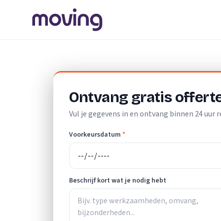
Home
/
Nederland
/
Friesland
/
Leeuwarden
/
Vloerlegger
Ontvang gratis offert
Vul je gegevens in en ontvang binnen 24 uur r
Voorkeursdatum
*
Beschrijf kort wat je nodig hebt