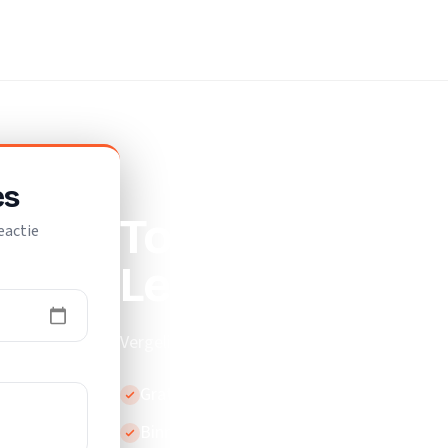
es
Top 10 beste v
eactie
Leeuwarden
Vergelijk de beste vloerleggers in Leeuward
Gratis en vrijblijvend
Binnen 24 uur reactie