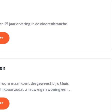
n 25 jaar ervaring in de vloerenbranche.
tes
den
room maar komt desgewenst bij u thuis.
schikbaar zodat u in uw eigen woning een
 meeste...
tes