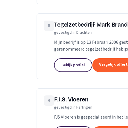
Tegelzetbedrijf Mark Brand
5
gevestigd in Drachten
Mijn bedrijf is op 13 Februari 2006 ges
gerenommeerd tegelzetbedrijf heb gew
vak geleerd, en ik heb in de afgelopen..
Vergelijk offer
Bekijk profiel
F.J.S. Vloeren
6
gevestigd in Harlingen
FJS Vloeren is gespecialiseerd in het 