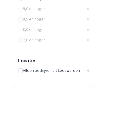
9,0 en hoger
0
8,5 en hoger
0
8,0 en hoger
0
7,0 en hoger
0
Locatie
Alleen bedrijven uit Leeuwarden
4