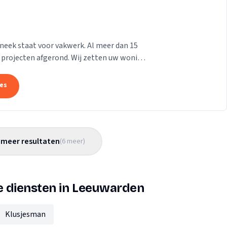
Sneek staat voor vakwerk. Al meer dan 15
n afgerond. Wij zetten uw woning
..
tes
meer resultaten
(
6
meer
)
e diensten in Leeuwarden
Klusjesman