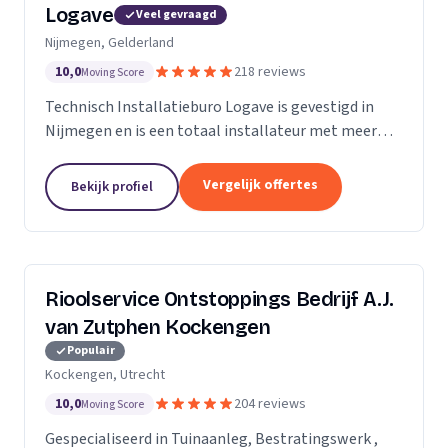
Logave
Veel gevraagd
Nijmegen, Gelderland
10,0
218 reviews
Moving Score
Technisch Installatieburo Logave is gevestigd in
Nijmegen en is een totaal installateur met meer
dan 30 jaar ervaring. Wij leveren alle merken cv- en
cv-combiketels, maar zijn gespecialiseerd in de...
Vergelijk offertes
Bekijk profiel
Rioolservice Ontstoppings Bedrijf A.J.
van Zutphen Kockengen
Populair
Kockengen, Utrecht
10,0
204 reviews
Moving Score
Gespecialiseerd in Tuinaanleg, Bestratingswerk ,