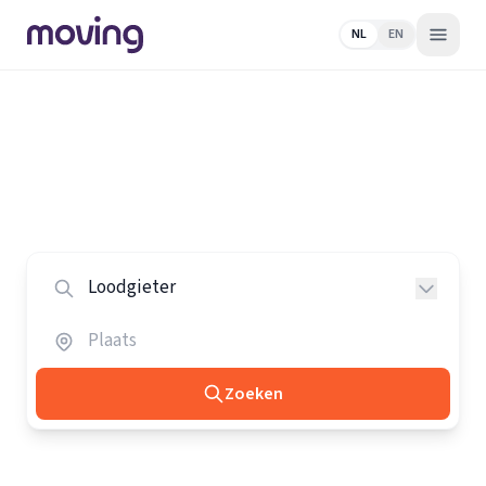
NL
EN
Home
/
Nederland
/
Loodgieters
Alle loodgieters in Nederland
Vergelijk de beste loodgieters in heel Nederland.
Zoeken