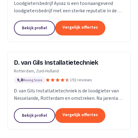
Loodgietersbedrijf Ayvaz is een toonaangevend
loodgietersbedrijf met een sterke reputatie in de
regio. Wij zijn opgericht door ervaren loodgieters
met een passie voor het leveren van hoogwaardige...
Vergelijk offertes
Bekijk profiel
D. van Gils Installatietechniek
Rotterdam, Zuid-Holland
9,8
192 reviews
Moving Score
D. van Gils Installatietechniek is de loodgieter van
Nesselande, Rotterdam en omstreken. Na jarenlang
als loodgieter te werken, besefte ik dat ik meer
wilde en besloot daarom D. van Gils...
Vergelijk offertes
Bekijk profiel