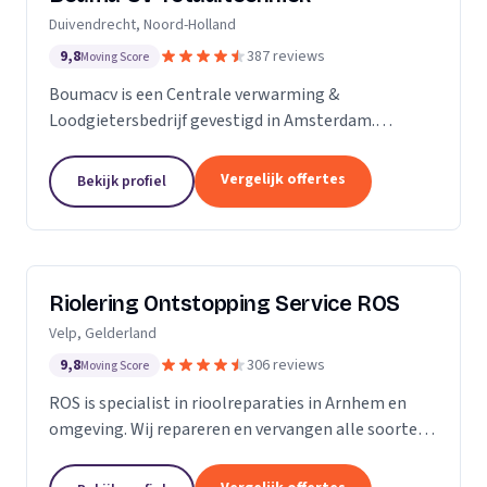
Duivendrecht, Noord-Holland
9,8
387 reviews
Moving Score
Boumacv is een Centrale verwarming &
Loodgietersbedrijf gevestigd in Amsterdam.
Vandaag de dag zijn we uitgegroeid tot een breed
installatiebedrijf, actief in alle facetten binnen de
Vergelijk offertes
Bekijk profiel
verwarming en...
Riolering Ontstopping Service ROS
Velp, Gelderland
9,8
306 reviews
Moving Score
ROS is specialist in rioolreparaties in Arnhem en
omgeving. Wij repareren en vervangen alle soorten
riolering tot aan de erfgrens. Tijdens het
rioolherstel maken we gebruik van hoogwaardige...