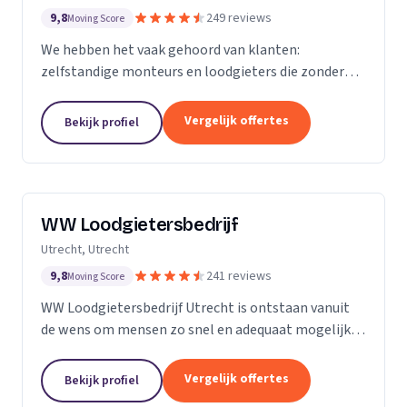
9,8
249 reviews
Moving Score
We hebben het vaak gehoord van klanten:
zelfstandige monteurs en loodgieters die zonder
overleg een toeslag rekenden omdat een
rioolprobleem complexer bleek te zijn dan gedacht.
Vergelijk offertes
Bekijk profiel
Of een rekening van...
WW Loodgietersbedrijf
Utrecht, Utrecht
9,8
241 reviews
Moving Score
WW Loodgietersbedrijf Utrecht is ontstaan vanuit
de wens om mensen zo snel en adequaat mogelijk
te helpen bij lekkages en ontstoppingen. Daarnaast
hebben we onze diensten uitgebreid om ons ook
Vergelijk offertes
Bekijk profiel
bezig...