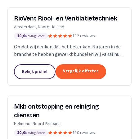
RioVent Riool- en Ventilatietechniek
Amsterdam, Noord-Holland
10,0
112 reviews
Moving Score
Omdat wij denken dat het beter kan. Na jaren in de
branche te hebben gewerkt bundelen wij vanaf nu
onze krachten. Op het gebied van riolering en
ventilatie zijn wij multi-inzetbaar. Wij focussen ons...
Vergelijk offertes
Bekijk profiel
Mkb ontstopping en reiniging
diensten
Helmond, Noord-Brabant
10,0
110 reviews
Moving Score