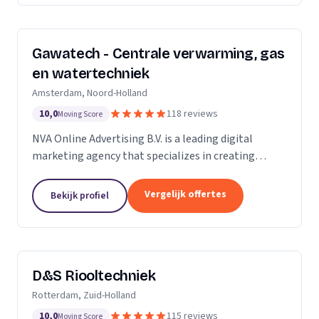
Gawatech - Centrale verwarming, gas
en watertechniek
Amsterdam, Noord-Holland
10,0
118 reviews
Moving Score
NVA Online Advertising B.V. is a leading digital
marketing agency that specializes in creating
impactful online advertising strategies. We are a
team of seasoned professionals who are
Vergelijk offertes
Bekijk profiel
passionate...
D&S Riooltechniek
Rotterdam, Zuid-Holland
10,0
115 reviews
Moving Score