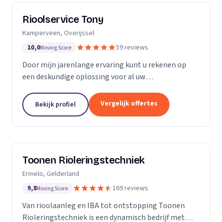
Rioolservice Tony
Kamperveen, Overijssel
10,0
59 reviews
Moving Score
Door mijn jarenlange ervaring kunt u rekenen op
een deskundige oplossing voor al uw
rioolproblemen. U kunt bij mij terecht voor
verstoppingen, vervangen en/of aanpassen van uw
Vergelijk offertes
Bekijk profiel
riolering, maar ook...
Toonen Rioleringstechniek
Ermelo, Gelderland
9,8
169 reviews
Moving Score
Van rioolaanleg en IBA tot ontstopping Toonen
Rioleringstechniek is een dynamisch bedrijf met