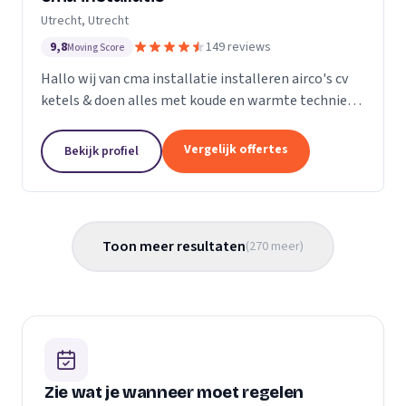
Utrecht, Utrecht
9,8
149 reviews
Moving Score
Hallo wij van cma installatie installeren airco's cv
ketels & doen alles met koude en warmte techniek
gas leidingen verleggen kortom alle loodgieters
werkzaamheden. U kunt gerust een kijkje nemen
Vergelijk offertes
Bekijk profiel
op...
Toon meer resultaten
(
270
meer
)
Zie wat je wanneer moet regelen