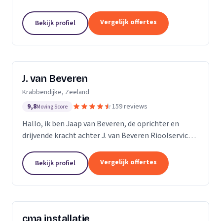
ruim 15 jaar ervaring in alles wat maar met riolering
te maken heeft. Allereerst zijn wij expert in de...
Vergelijk offertes
Bekijk profiel
J. van Beveren
Krabbendijke, Zeeland
9,8
159 reviews
Moving Score
Hallo, ik ben Jaap van Beveren, de oprichter en
drijvende kracht achter J. van Beveren Rioolservice.
Ik ben niet alleen een gedreven ondernemer, maar
ook een gepassioneerde piloot in mijn vrije tijd....
Vergelijk offertes
Bekijk profiel
cma installatie