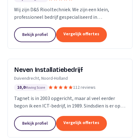
Wij zijn D&S Riooltechniek. We zijn een klein,
professioneel bedrijf gespecialiseerd in
rioolwerkzaamheden. Het is onze passie om onze
klanten zo goed en zo snel mogelijk van dienst te
Vergelijk offertes
Bekijk profiel
kunnen zijn....
Neven Installatiebedrijf
Duivendrecht, Noord-Holland
10,0
112 reviews
Moving Score
Tagnet is in 2003 opgericht, maar al veel eerder
begon ik een ICT-bedrijf, in 1989. Sindsdien is er op
ICT- gebied enorm veel veranderd, dat hoef ik u niet
te vertellen. Wat niet gewijzigd is in al...
Vergelijk offertes
Bekijk profiel