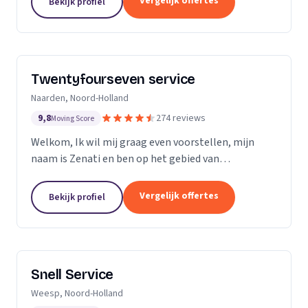
Vergelijk offertes
Bekijk profiel
Twentyfourseven service
Naarden, Noord-Holland
9,8
274 reviews
Moving Score
Welkom, Ik wil mij graag even voorstellen, mijn
naam is Zenati en ben op het gebied van
verstoppingen de aangewezen persoon! Ik heb al
meer dan 10 jaar ervaring, en geen probleem is voor
Vergelijk offertes
Bekijk profiel
mij te...
Snell Service
Weesp, Noord-Holland