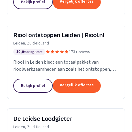
Vergelijk offertes
Bekijk profiel
Riool ontstoppen Leiden | Riool.nl
Leiden, Zuid-Holland
10,0
173 reviews
Moving Score
Riool in Leiden biedt een totaalpakket van
rioolwerkzaamheden aan zoals het ontstoppen,
inspecteren, repareren en reinigen van het riool. Zit
jouw riool verstopt in Leiden, dan gaan onze...
Vergelijk offertes
Bekijk profiel
De Leidse Loodgieter
Leiden, Zuid-Holland