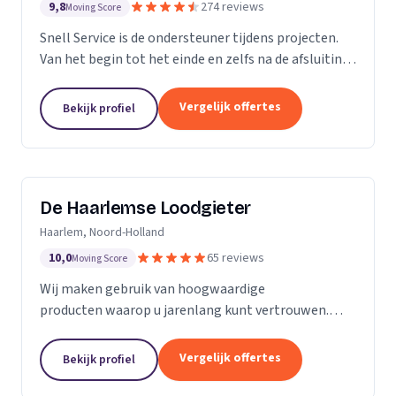
9,8
274 reviews
Moving Score
Snell Service is de ondersteuner tijdens projecten.
Van het begin tot het einde en zelfs na de afsluiting
van een project: we get the job done!
Vergelijk offertes
Bekijk profiel
De Haarlemse Loodgieter
Haarlem, Noord-Holland
10,0
65 reviews
Moving Score
Wij maken gebruik van hoogwaardige
producten waarop u jarenlang kunt vertrouwen.
Onze monteurs zetten hun jarenlange ervaring 24
uur per dag in om u van dienst te zijn. Want uw
Vergelijk offertes
Bekijk profiel
wooncomfort verdient...