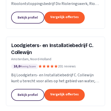
Rioolontstoppingsbedrijf Div Rioleringswerk, Riool
ontstoppen, Riool reparatie, Rioolaanleg, Riool
vervangen. Rioolcamera, Riooldetectie...
Vergelijk offertes
Bekijk profiel
Loodgieters- en Installatiebedrijf C.
Collewijn
Amsterdam, Noord-Holland
10,0
201 reviews
Moving Score
Bij Loodgieters- en Installatiebedrijf C. Collewijn
kunt u terecht voor alles op het gebied van water,
sanitair, riolering, centrale verwarming en dak- &
zinkwerken. Voor vakkundig installeren,...
Vergelijk offertes
Bekijk profiel