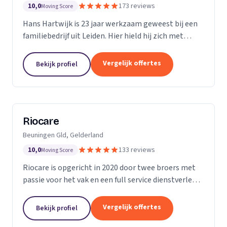
10,0
173 reviews
Moving Score
Hans Hartwijk is 23 jaar werkzaam geweest bij een
familiebedrijf uit Leiden. Hier hield hij zich met
name bezig met de buiten- dienst. Sinds 2014 is hij
verder gegaan als de Leidse Loodgieter. Met de...
Vergelijk offertes
Bekijk profiel
Riocare
Beuningen Gld, Gelderland
10,0
133 reviews
Moving Score
Riocare is opgericht in 2020 door twee broers met
passie voor het vak en een full service dienstverlener
gespecialiseerd in riool- en afwateringstechniek. Wij
leveren diensten op het gebied van...
Vergelijk offertes
Bekijk profiel