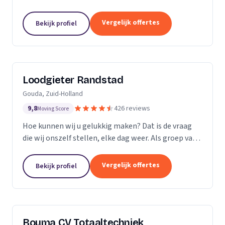
Vergelijk offertes
Bekijk profiel
Loodgieter Randstad
Gouda, Zuid-Holland
9,8
426 reviews
Moving Score
Hoe kunnen wij u gelukkig maken? Dat is de vraag
die wij onszelf stellen, elke dag weer. Als groep van
specialistische vak mensen leveren wij flexibel
maatwerk bij calamiteiten en in de woningbouw.
Vergelijk offertes
Bekijk profiel
Bouma CV Totaaltechniek