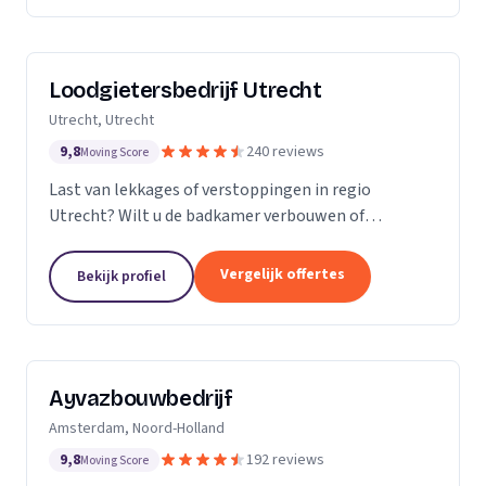
Loodgietersbedrijf Utrecht
Utrecht, Utrecht
9,8
240 reviews
Moving Score
Last van lekkages of verstoppingen in regio
Utrecht? Wilt u de badkamer verbouwen of
tegelwerk plaatsen? Dan staat Loodgietersbedrijf
Utrecht voor u klaar! Bij ons kunt u terecht voor
Vergelijk offertes
Bekijk profiel
oprecht advies,...
Ayvazbouwbedrijf
Amsterdam, Noord-Holland
9,8
192 reviews
Moving Score