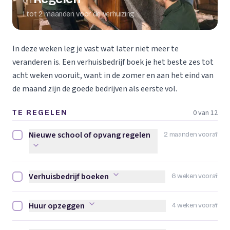
01
1 tot 2 maanden voor de verhuizing
In deze weken leg je vast wat later niet meer te
veranderen is. Een verhuisbedrijf boek je het beste zes tot
acht weken vooruit, want in de zomer en aan het eind van
de maand zijn de goede bedrijven als eerste vol.
0 van 12
TE REGELEN
Nieuwe school of opvang regelen
2 maanden vooraf
Nieuwe school of opvang regelen afvinken
Verhuisbedrijf boeken
6 weken vooraf
Verhuisbedrijf boeken afvinken
Huur opzeggen
4 weken vooraf
Huur opzeggen afvinken