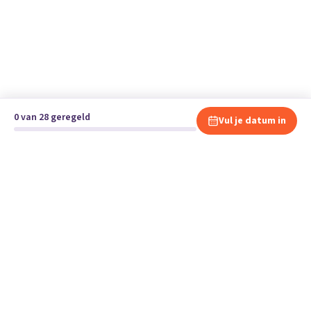
0 van 28 geregeld
Vul je datum in
Klaar om te verhuizen?
Vergelijk gratis en vrijblijvend verhuisbedrijven en andere
specialisten bij jou in de buurt.
Start je verhuizing