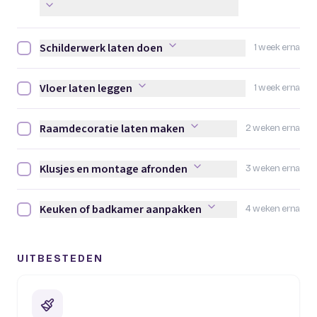
Schilderwerk laten doen
1 week erna
Schilderwerk laten doen afvinken
Vloer laten leggen
1 week erna
Vloer laten leggen afvinken
Raamdecoratie laten maken
2 weken erna
Raamdecoratie laten maken afvinken
Klusjes en montage afronden
3 weken erna
Klusjes en montage afronden afvinken
Keuken of badkamer aanpakken
4 weken erna
Keuken of badkamer aanpakken afvinken
UITBESTEDEN