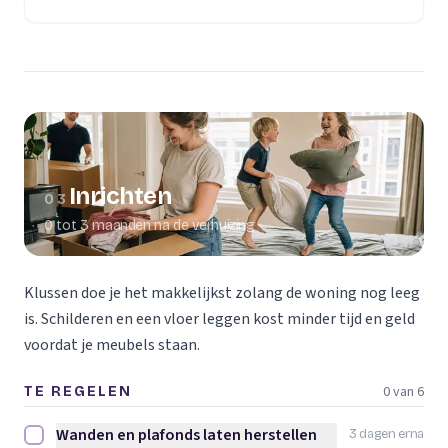
(opent in een nieuw tabblad)
Inrichten
03
0 tot 3 maanden na de verhuizing
Klussen doe je het makkelijkst zolang de woning nog leeg
is. Schilderen en een vloer leggen kost minder tijd en geld
voordat je meubels staan.
0 van 6
TE REGELEN
Wanden en plafonds laten herstellen
3 dagen erna
Wanden en plafonds laten herstellen afvinken