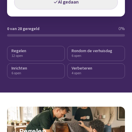
Al gedaan
0 van 28 geregeld
0
%
Regelen
Rondom de verhuisdag
12 open
6 open
Inrichten
Verbeteren
6 open
4 open
Regelen