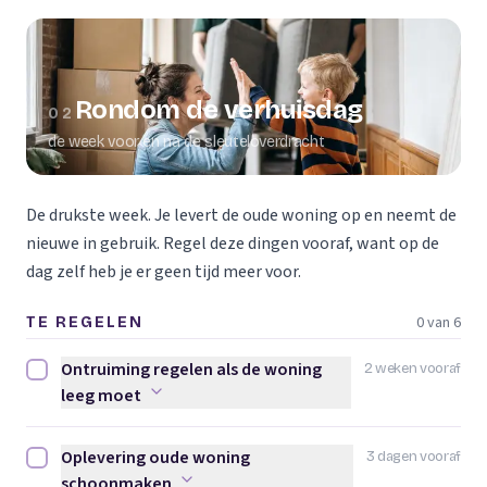
Rondom de verhuisdag
02
de week voor en na de sleuteloverdracht
De drukste week. Je levert de oude woning op en neemt de
nieuwe in gebruik. Regel deze dingen vooraf, want op de
dag zelf heb je er geen tijd meer voor.
0 van 6
TE REGELEN
Ontruiming regelen als de woning
2 weken vooraf
Ontruiming regelen als de woning leeg moet afvinken
leeg moet
Oplevering oude woning
3 dagen vooraf
Oplevering oude woning schoonmaken afvinken
schoonmaken