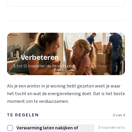
Verbeteren
04
3 tot 12 maanden na de verhuizing
Als je een winter in je woning hebt gezeten weet je waar
het tocht en wat de energierekening doet. Dat is het beste
moment om te verduurzamen.
0 van 4
TE REGELEN
Verwarming laten nakijken of
3 maanden erna
Verwarming laten nakijken of vervangen afvinken