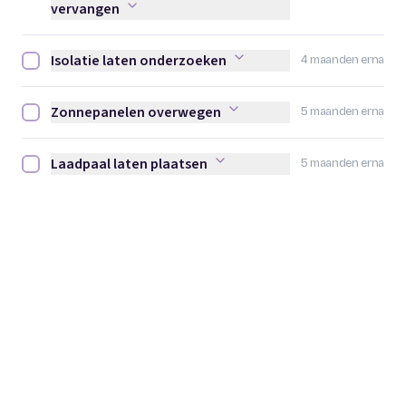
vervangen
Isolatie laten onderzoeken
4 maanden erna
Isolatie laten onderzoeken afvinken
Zonnepanelen overwegen
5 maanden erna
Zonnepanelen overwegen afvinken
Laadpaal laten plaatsen
5 maanden erna
Laadpaal laten plaatsen afvinken