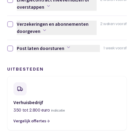
Energiecontract meeverhuizen of
Energiecontract meeverhuizen of overstappen afvinken
overstappen
Verzekeringen en abonnementen
2 weken vooraf
Verzekeringen en abonnementen doorgeven afvinken
doorgeven
Post laten doorsturen
1 week vooraf
Post laten doorsturen afvinken
UITBESTEDEN
Verhuisbedrijf
350 tot 2.800 euro
indicatie
Vergelijk offertes
(opent in een nieuw tabblad)