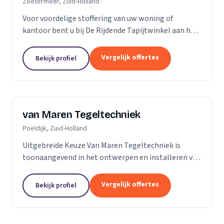
Zoetermeer, Zuid-Holland
Voor voordelige stoffering van uw woning of
kantoor bent u bij De Rijdende Tapijtwinkel aan het
juiste adres. Wij bezoeken u op uw locatie of bij u
thuis met ons uitgebreide 'up to date' collectie...
Vergelijk offertes
Bekijk profiel
van Maren Tegeltechniek
Poeldijk, Zuid-Holland
Uitgebreide Keuze Van Maren Tegeltechniek is
toonaangevend in het ontwerpen en installeren van
schitterende badkamers, toiletten en keukens voor
een aantrekkelijke prijs. Bij ons treft u een...
Vergelijk offertes
Bekijk profiel