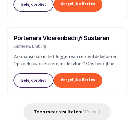
Vergelijk offertes
Bekijk profiel
Pörteners Vloerenbedrijf Susteren
Susteren, Limburg
Vakmanschap in het leggen van cementdekvloeren
Op zoek naar een cementdekvloer? Ons bedrijf heeft
op het gebied van cementdekvloeren, ruim 70 jaar
ervaring wat betreft woningbouw en utiliteitsbouw.
Vergelijk offertes
Bekijk profiel
Toon meer resultaten
(
270
meer
)