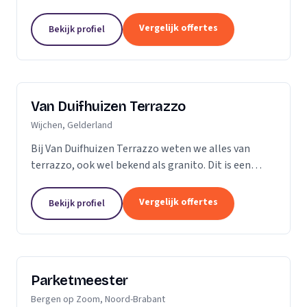
vader en al snel ging ik mee de vloer op. Dit is dan
ook de reden dat ik besloot zelf...
Vergelijk offertes
Bekijk profiel
Van Duifhuizen Terrazzo
Wijchen, Gelderland
Bij Van Duifhuizen Terrazzo weten we alles van
terrazzo, ook wel bekend als granito. Dit is een
mengsel van cement en gebroken marmer. Terrazzo
is in principe te produceren in elke vorm....
Vergelijk offertes
Bekijk profiel
Parketmeester
Bergen op Zoom, Noord-Brabant