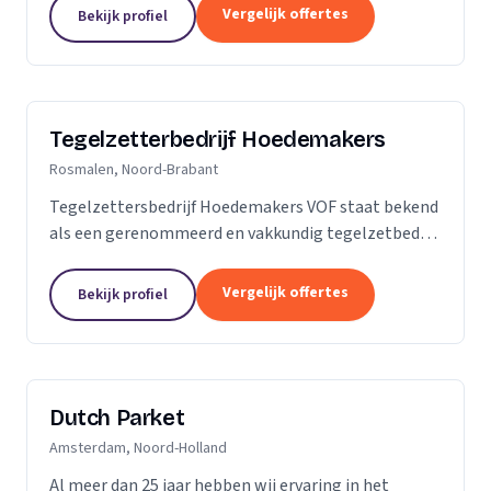
is dan slechts een plek; het is een weerspiegeling
Vergelijk offertes
Bekijk profiel
van uw...
Tegelzetterbedrijf Hoedemakers
Rosmalen, Noord-Brabant
Tegelzettersbedrijf Hoedemakers VOF staat bekend
als een gerenommeerd en vakkundig tegelzetbedrijf
op het gebied van alle keramische wand- en
vloertegels en diverse soorten natuursteen. Grotere
Vergelijk offertes
Bekijk profiel
of...
Dutch Parket
Amsterdam, Noord-Holland
Al meer dan 25 jaar hebben wij ervaring in het