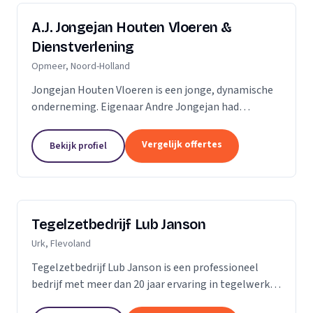
A.J. Jongejan Houten Vloeren &
Dienstverlening
Opmeer, Noord-Holland
Jongejan Houten Vloeren is een jonge, dynamische
onderneming. Eigenaar Andre Jongejan had
jarenlange ervaring in de parket- en
timmerbranche, toen hij in 2004 met zijn eigen
Vergelijk offertes
Bekijk profiel
bedrijf van start ging....
Tegelzetbedrijf Lub Janson
Urk, Flevoland
Tegelzetbedrijf Lub Janson is een professioneel
bedrijf met meer dan 20 jaar ervaring in tegelwerk.
Specialist in vloeren- en wandtegels.