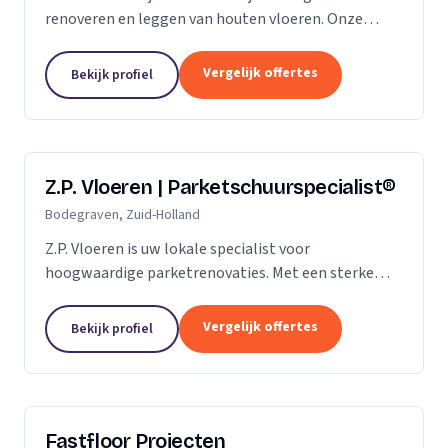
renoveren en leggen van houten vloeren. Onze
klanten vertrouwen ons op de kwaliteit die wij al
jaren leveren. Of het gaat om een nieuwe vloer of
Vergelijk offertes
Bekijk profiel
een...
Z.P. Vloeren | Parketschuurspecialist®
Bodegraven, Zuid-Holland
Z.P. Vloeren is uw lokale specialist voor
hoogwaardige parketrenovaties. Met een sterke
aanwezigheid in de regio's Zoetermeer, Alphen aan
den Rijn en Gouda, bieden we onze diensten aan
Vergelijk offertes
Bekijk profiel
zowel...
Fastfloor Projecten