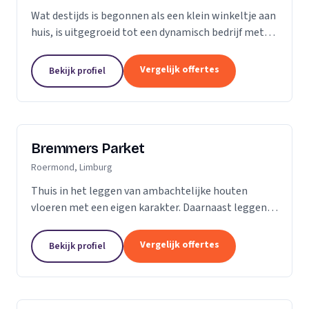
Wat destijds is begonnen als een klein winkeltje aan
huis, is uitgegroeid tot een dynamisch bedrijf met
een ruime showroom om de hedendaagse stijlen en
mogelijkheden op het gebied van parket, kurk en...
Vergelijk offertes
Bekijk profiel
Bremmers Parket
Roermond, Limburg
Thuis in het leggen van ambachtelijke houten
vloeren met een eigen karakter. Daarnaast leggen
wij ook verouderde vloeren, lamelparket, diverse
soorten laminaat en PVC vloeren. Heeft u al een...
Vergelijk offertes
Bekijk profiel