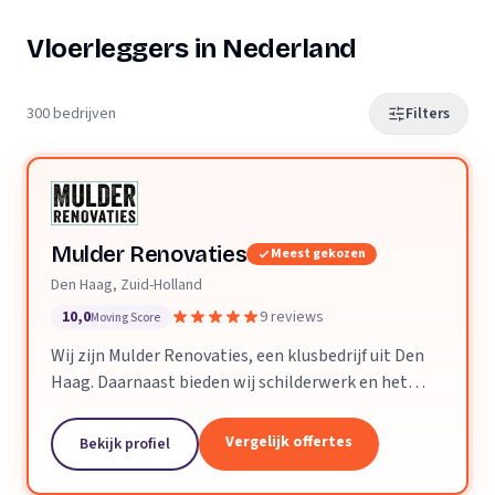
Vloerleggers in Nederland
300 bedrijven
Filters
Mulder Renovaties
Meest gekozen
Den Haag, Zuid-Holland
10,0
9 reviews
Moving Score
Wij zijn Mulder Renovaties, een klusbedrijf uit Den
Haag. Daarnaast bieden wij schilderwerk en het
leggen van vloeren aan.
Vergelijk offertes
Bekijk profiel