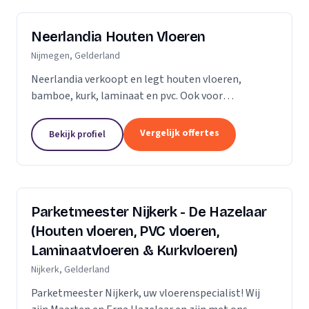
Neerlandia Houten Vloeren
Nijmegen, Gelderland
Neerlandia verkoopt en legt houten vloeren,
bamboe, kurk, laminaat en pvc. Ook voor
onderhoud, schuren, renovatie en trapbekleding
kunt u bij ons terecht! Neerlandia is een
Vergelijk offertes
Bekijk profiel
familiebedrijf in Nijmegen...
Parketmeester Nijkerk - De Hazelaar
(Houten vloeren, PVC vloeren,
Laminaatvloeren & Kurkvloeren)
Nijkerk, Gelderland
Parketmeester Nijkerk, uw vloerenspecialist! Wij