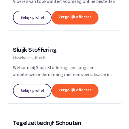
Vloeren van topkwaliteit voordelig online bestellen
Vergelijk offertes
Bekijk profiel
Sluijk Stoffering
IJsselstein, Utrecht
Welkom bij Sluijk Stoffering, een jonge en
ambitieuze onderneming met een specialisatie in
vloer- en trapbekleding en raamdecoratie. Met trots
kunnen we zeggen dat we al 20 jaar onze expertise...
Vergelijk offertes
Bekijk profiel
Tegelzetbedrijf Schouten