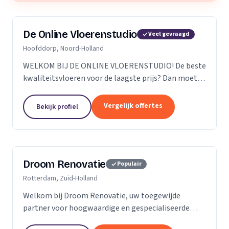
De Online Vloerenstudio
Veel gevraagd
Hoofddorp, Noord-Holland
WELKOM BIJ DE ONLINE VLOERENSTUDIO! De beste
kwaliteitsvloeren voor de laagste prijs? Dan moet u
bij de Online Vloerenstudio zijn. U kunt diverse
soorten parketvloeren en laminaat online
Vergelijk offertes
Bekijk profiel
bestellen...
Droom Renovatie
Populair
Rotterdam, Zuid-Holland
Welkom bij Droom Renovatie, uw toegewijde
partner voor hoogwaardige en gespecialiseerde
kluswerkzaamheden. Wij begrijpen dat uw huis meer