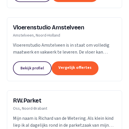
Vloerenstudio Amstelveen
Amstelveen, Noord-Holland
Vloerenstudio Amstelveen is in staat om volledig
maatwerk en vakwerk te leveren. De vloer kan
geheel naar uw wens gemaakt worden als het gaat
om type materiaal, kleur, afmeting of uitstraling.
Vergelijk offertes
Bekijk profiel
Geen...
RW.Parket
Oss, Noord-Brabant
Mijn naam is Richard van de Wetering. Als klein kind
liep ik al dagelijks rond in de parketzaak van mijn