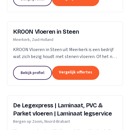
verdient daarom...
KROON Vloeren in Steen
Meerkerk, Zuid-Holland
KROON Vloeren in Steen uit Meerkerk is een bedrijf
wat zich bezig houdt met stenen vloeren. Of het nu
gaat om advisering, levering, plaatsing door ervaren
tegelzetters, vloerverwarming, onderhoud,...
Vergelijk offertes
Bekijk profiel
De Legexpress | Laminaat, PVC &
Parket vloeren | Laminaat legservice
Bergen op Zoom, Noord-Brabant