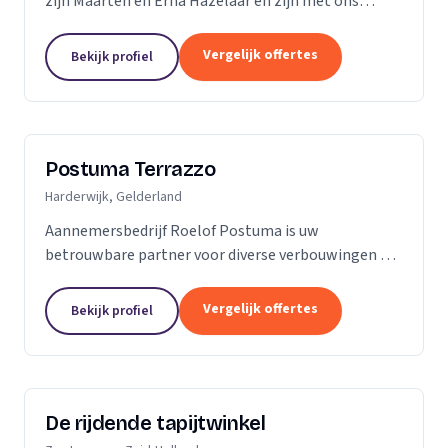
zijn Maarten en Erna Hazelaar en zijn met ons
familiebedrijf al jaren bij Parketmeester
aangesloten, omdat deze organisatie staat voor
Vergelijk offertes
Bekijk profiel
zelfstandige...
Postuma Terrazzo
Harderwijk, Gelderland
Aannemersbedrijf Roelof Postuma is uw
betrouwbare partner voor diverse verbouwingen en
timmerwerken in en rond uw huis. Of het nu gaat
om het verbouwen van badkamers, het plaatsen van
Vergelijk offertes
Bekijk profiel
dakkapellen,...
De rijdende tapijtwinkel