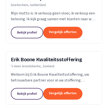
Doetinchem, Gelderland
Mijn motto is: ik verkoop geen vloer, ik verkoop een
beleving. Ik kijk graag samen met klanten naar wat
het beste bij hen en hun ruimte past. Zij praten, ik
luister. Niet de stalen of onze showroom,...
Vergelijk offertes
Bekijk profiel
Erik Boone Kwaliteitsstoffering
's-Heer Arendskerke, Zeeland
Welkom bij Erik Boone Kwaliteitsstoffering, uw
betrouwbare partner voor al uw stoffering
behoeften. Als zelfstandige onderneming zijn we
gespecialiseerd in de stoffering van vloeren en alle
Vergelijk offertes
Bekijk profiel
soorten...