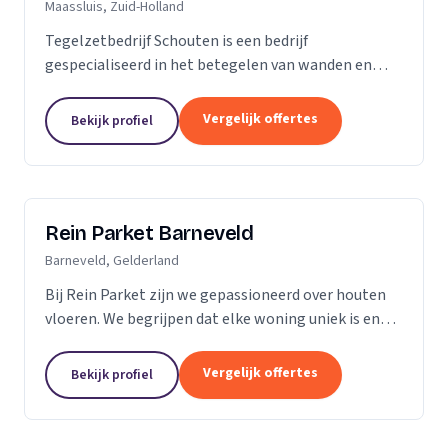
Maassluis, Zuid-Holland
Tegelzetbedrijf Schouten is een bedrijf
gespecialiseerd in het betegelen van wanden en
vloeren. Wij voeren opdrachten uit voor zowel
bedrijven als particulieren. Nieuwbouw- of
Vergelijk offertes
Bekijk profiel
renovatieprojecten,...
Rein Parket Barneveld
Barneveld, Gelderland
Bij Rein Parket zijn we gepassioneerd over houten
vloeren. We begrijpen dat elke woning uniek is en
streven ernaar om de perfecte vloer te leveren die
past bij uw stijl en behoeften. Of u nu op zoek...
Vergelijk offertes
Bekijk profiel