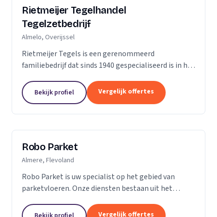
Rietmeijer Tegelhandel
Tegelzetbedrijf
Almelo, Overijssel
Rietmeijer Tegels is een gerenommeerd
familiebedrijf dat sinds 1940 gespecialiseerd is in het
leveren en aanbrengen van allerlei soorten tegels.
Met een rijke geschiedenis en een passie voor...
Vergelijk offertes
Bekijk profiel
Robo Parket
Almere, Flevoland
Robo Parket is uw specialist op het gebied van
parketvloeren. Onze diensten bestaan uit het
leggen, onderhouden en repareren van
parketvloeren. Voor ons is elke parketvloer uniek en
Vergelijk offertes
Bekijk profiel