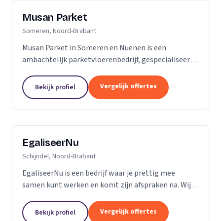
Musan Parket
Someren, Noord-Brabant
Musan Parket in Someren en Nuenen is een
ambachtelijk parketvloerenbedrijf, gespecialiseerd
in het verwerken van traditionele parketvloeren en
het adres bij uitstek voor de renovatie van
Vergelijk offertes
Bekijk profiel
bestaande...
EgaliseerNu
Schijndel, Noord-Brabant
EgaliseerNu is een bedrijf waar je prettig mee
samen kunt werken en komt zijn afspraken na. Wij
zijn pas tevreden als de vloer er strak en netjes
uitziet.
Vergelijk offertes
Bekijk profiel