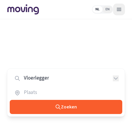
NL
EN
Home
/
Nederland
/
Vloerleggers
Alle vloerleggers in Nederland
Vergelijk de beste vloerleggers in heel Nederland.
Zoeken