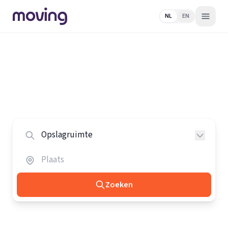
NL
EN
Home
/
Nederland
/
Opslagruimtes
Alle opslagruimtes in Nederland
Vergelijk de beste opslagruimtes in heel Nederland.
Zoeken