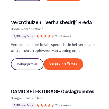
Veronthuizen - Verhuisbedrijf Breda
Breda, Noord-Brabant
9,8
95 reviews
Moving Score
Veronthuizen; dé lokale specialist in het verhuizen,
ontruimen en opleveren van woning en
bedrijfspanden. Alles geregeld bij één betrouwbare
partner. Klanttevredenheid en een zorgeloze service
Vergelijk offertes
Bekijk profiel
staat...
DAMO SELFSTORAGE Opslagruimtes
Hillegom, Zuid-Holland
9,8
95 reviews
Moving Score