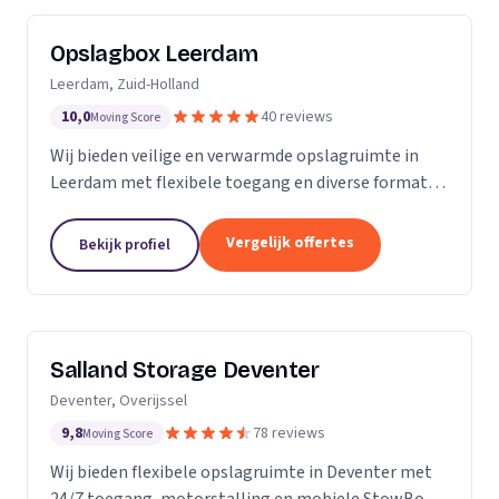
Opslagbox Leerdam
Leerdam, Zuid-Holland
10,0
40 reviews
Moving Score
Wij bieden veilige en verwarmde opslagruimte in
Leerdam met flexibele toegang en diverse formaten
opslagboxen voor particulieren en bedrijven.
Vergelijk offertes
Bekijk profiel
Salland Storage Deventer
Deventer, Overijssel
9,8
78 reviews
Moving Score
Wij bieden flexibele opslagruimte in Deventer met
24/7 toegang, motorstalling en mobiele StowBox