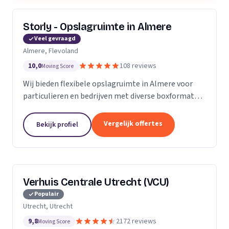
Storly - Opslagruimte in Almere
Veel gevraagd
Almere, Flevoland
10,0
108 reviews
Moving Score
Wij bieden flexibele opslagruimte in Almere voor
particulieren en bedrijven met diverse boxformaten
en laagste-prijs-garantie.
Vergelijk offertes
Bekijk profiel
Verhuis Centrale Utrecht (VCU)
Populair
Utrecht, Utrecht
9,8
2172 reviews
Moving Score