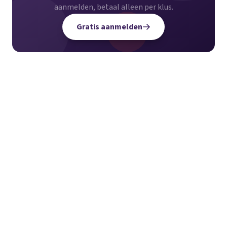
aanmelden, betaal alleen per klus.
Gratis aanmelden