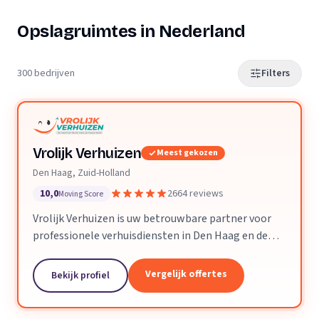
Opslagruimtes in Nederland
300 bedrijven
Filters
Vrolijk Verhuizen
Meest gekozen
Den Haag, Zuid-Holland
10,0
2664 reviews
Moving Score
Vrolijk Verhuizen is uw betrouwbare partner voor
professionele verhuisdiensten in Den Haag en de
hele provincie Zuid-Holland. Met jarenlange
ervaring en een toegewijd team zorgen wij ervoor
Vergelijk offertes
Bekijk profiel
dat uw verhuizing soepel en zorgeloos verloopt.