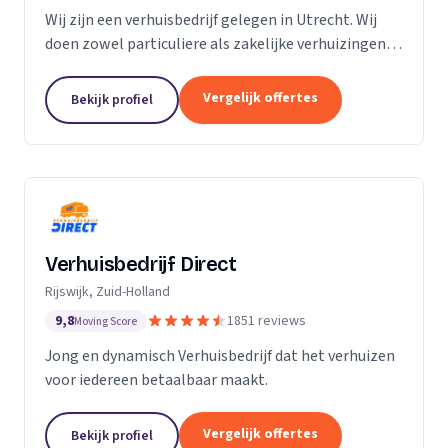
Wij zijn een verhuisbedrijf gelegen in Utrecht. Wij
doen zowel particuliere als zakelijke verhuizingen.
Particuliere verhuizingen, bedrijfsverhuizingen,
opslag van inboedel, de- en montageservice,...
Vergelijk offertes
Bekijk profiel
Verhuisbedrijf Direct
Rijswijk, Zuid-Holland
9,8
1851 reviews
Moving Score
Jong en dynamisch Verhuisbedrijf dat het verhuizen
voor iedereen betaalbaar maakt.
Vergelijk offertes
Bekijk profiel