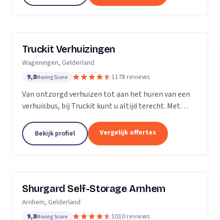
Truckit Verhuizingen
Wageningen, Gelderland
9,8
1178 reviews
Moving Score
Van ontzorgd verhuizen tot aan het huren van een
verhuisbus, bij Truckit kunt u altijd terecht. Met
onze formule hebben wij al duizenden tevreden
klanten geholpen door heel Nederland.
Vergelijk offertes
Bekijk profiel
Shurgard Self-Storage Arnhem
Arnhem, Gelderland
9,8
1010 reviews
Moving Score