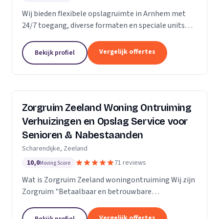
Wij bieden flexibele opslagruimte in Arnhem met
24/7 toegang, diverse formaten en speciale units
voor motoren, ideaal voor kort- en langdurige
opslag.
Vergelijk offertes
Bekijk profiel
Zorgruim Zeeland Woning Ontruiming
Verhuizingen en Opslag Service voor
Senioren & Nabestaanden
Scharendijke, Zeeland
10,0
71 reviews
Moving Score
Wat is Zorgruim Zeeland woningontruiming Wij zijn
Zorgruim "Betaalbaar en betrouwbare
professionals in woningontruiming, schoonmaak en
kleine verhuizingen.” Onze Kwaliteit is namelijk zo
Vergelijk offertes
Bekijk profiel