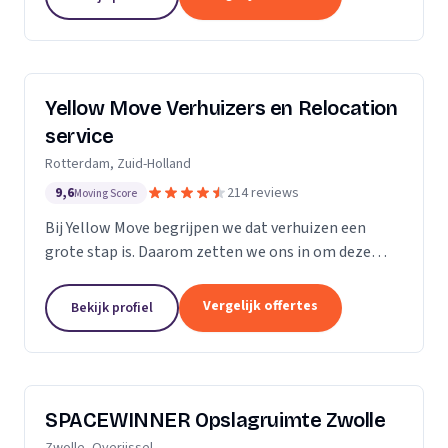
Yellow Move Verhuizers en Relocation
service
Rotterdam, Zuid-Holland
9,6
214 reviews
Moving Score
Bij Yellow Move begrijpen we dat verhuizen een
grote stap is. Daarom zetten we ons in om deze
ervaring zo soepel en stressvrij mogelijk te maken.
Met meer dan 35 jaar ervaring in de
Vergelijk offertes
Bekijk profiel
verhuisindustrie,...
SPACEWINNER Opslagruimte Zwolle
Zwolle, Overijssel