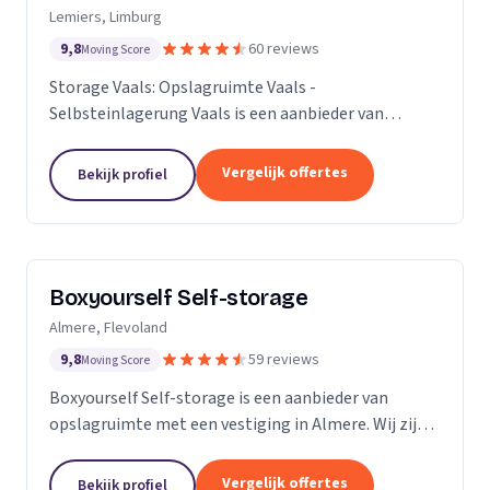
Lemiers, Limburg
9,8
60 reviews
Moving Score
Storage Vaals: Opslagruimte Vaals -
Selbsteinlagerung Vaals is een aanbieder van
opslagruimte met een vestiging in Lemiers. Wij zijn
actief in Limburg.
Vergelijk offertes
Bekijk profiel
Boxyourself Self-storage
Almere, Flevoland
9,8
59 reviews
Moving Score
Boxyourself Self-storage is een aanbieder van
opslagruimte met een vestiging in Almere. Wij zijn
actief in Flevoland.
Vergelijk offertes
Bekijk profiel