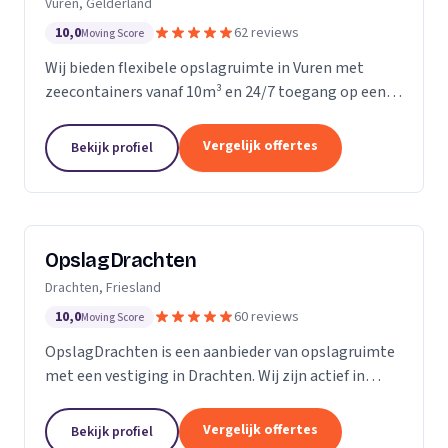
Vuren, Gelderland
10,0
62 reviews
Moving Score
Wij bieden flexibele opslagruimte in Vuren met
zeecontainers vanaf 10m³ en 24/7 toegang op een
afgesloten terrein.
Vergelijk offertes
Bekijk profiel
OpslagDrachten
Drachten, Friesland
10,0
60 reviews
Moving Score
OpslagDrachten is een aanbieder van opslagruimte
met een vestiging in Drachten. Wij zijn actief in
Friesland. Op basis van 60 beoordelingen staan wij
op een 5.
Vergelijk offertes
Bekijk profiel