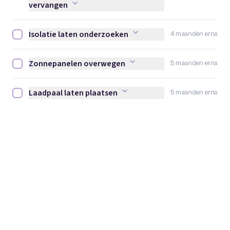
vervangen
Isolatie laten onderzoeken
4 maanden erna
Isolatie laten onderzoeken afvinken
Zonnepanelen overwegen
5 maanden erna
Zonnepanelen overwegen afvinken
Laadpaal laten plaatsen
5 maanden erna
Laadpaal laten plaatsen afvinken