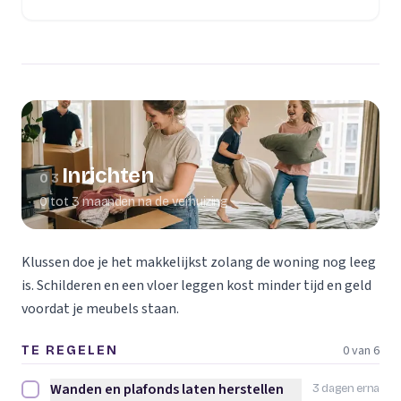
(opent in een nieuw tabblad)
Inrichten
03
0 tot 3 maanden na de verhuizing
Klussen doe je het makkelijkst zolang de woning nog leeg
is. Schilderen en een vloer leggen kost minder tijd en geld
voordat je meubels staan.
0 van 6
TE REGELEN
Wanden en plafonds laten herstellen
3 dagen erna
Wanden en plafonds laten herstellen afvinken