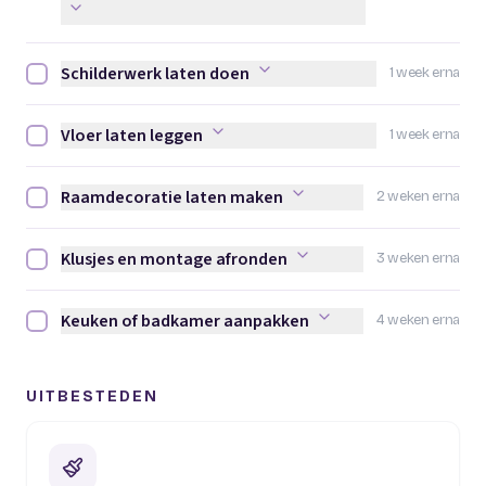
Schilderwerk laten doen
1 week erna
Schilderwerk laten doen afvinken
Vloer laten leggen
1 week erna
Vloer laten leggen afvinken
Raamdecoratie laten maken
2 weken erna
Raamdecoratie laten maken afvinken
Klusjes en montage afronden
3 weken erna
Klusjes en montage afronden afvinken
Keuken of badkamer aanpakken
4 weken erna
Keuken of badkamer aanpakken afvinken
UITBESTEDEN