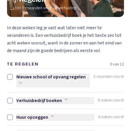
01
1 tot 2 maanden voor de verhuizing
In deze weken leg je vast wat later niet meer te
veranderen is. Een verhuisbedrijf boek je het beste zes tot
acht weken vooruit, want in de zomer en aan het eind van
de maand zijn de goede bedrijven als eerste vol.
0 van 12
TE REGELEN
Nieuwe school of opvang regelen
2 maanden vooraf
Nieuwe school of opvang regelen afvinken
Verhuisbedrijf boeken
6 weken vooraf
Verhuisbedrijf boeken afvinken
Huur opzeggen
4 weken vooraf
Huur opzeggen afvinken