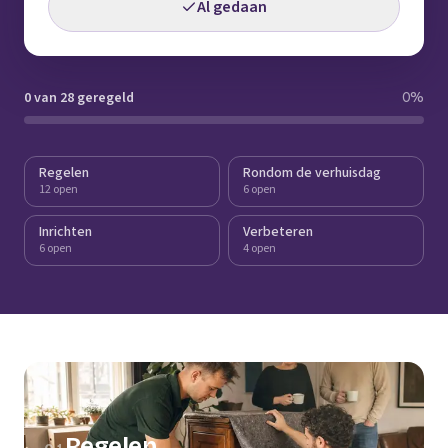
Al gedaan
0 van 28 geregeld
0
%
Regelen
Rondom de verhuisdag
12 open
6 open
Inrichten
Verbeteren
6 open
4 open
Regelen