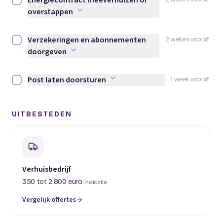
Energiecontract meeverhuizen of
Energiecontract meeverhuizen of overstappen afvinken
overstappen
Verzekeringen en abonnementen
2 weken vooraf
Verzekeringen en abonnementen doorgeven afvinken
doorgeven
Post laten doorsturen
1 week vooraf
Post laten doorsturen afvinken
UITBESTEDEN
Verhuisbedrijf
350 tot 2.800 euro
indicatie
Vergelijk offertes
(opent in een nieuw tabblad)