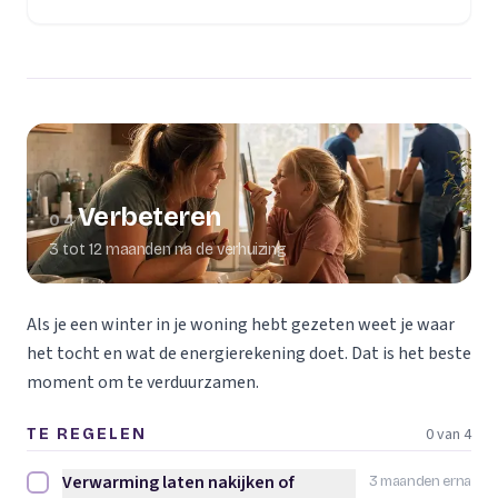
Verbeteren
04
3 tot 12 maanden na de verhuizing
Als je een winter in je woning hebt gezeten weet je waar
het tocht en wat de energierekening doet. Dat is het beste
moment om te verduurzamen.
0 van 4
TE REGELEN
Verwarming laten nakijken of
3 maanden erna
Verwarming laten nakijken of vervangen afvinken