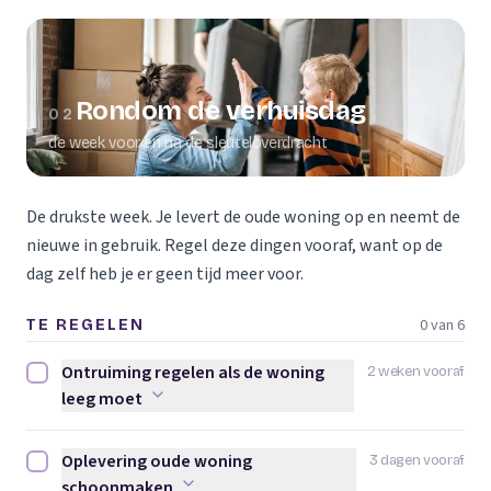
Rondom de verhuisdag
02
de week voor en na de sleuteloverdracht
De drukste week. Je levert de oude woning op en neemt de
nieuwe in gebruik. Regel deze dingen vooraf, want op de
dag zelf heb je er geen tijd meer voor.
0 van 6
TE REGELEN
Ontruiming regelen als de woning
2 weken vooraf
Ontruiming regelen als de woning leeg moet afvinken
leeg moet
Oplevering oude woning
3 dagen vooraf
Oplevering oude woning schoonmaken afvinken
schoonmaken