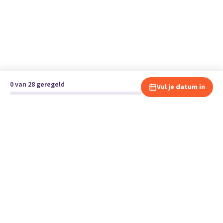
0 van 28 geregeld
Vul je datum in
Klaar om te verhuizen?
Vergelijk gratis en vrijblijvend verhuisbedrijven en andere
specialisten bij jou in de buurt.
Start je verhuizing