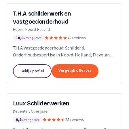
T.H.A schilderwerk en
vastgoedonderhoud
Hoorn, Noord-Holland
10,0
42 reviews
Moving Score
T.H.A Vastgoedonderhoud: Schilder &
Onderhoudsexpertise in Noord-Holland, Flevoland
en daarbuiten.
Vergelijk offertes
Bekijk profiel
Luux Schilderwerken
Deventer, Overijssel
9,8
85 reviews
Moving Score