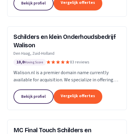
Of u nu in Amsterdam, Harderwijk, Amersfoort of
Vergelijk offertes
Bekijk profiel
elders...
Schilders en klein Onderhoudsbedrijf
Walison
Den Haag, Zuid-Holland
10,0
83 reviews
Moving Score
Walison.nl is a premier domain name currently
available for acquisition. We specialize in offering
high-value domain names that have the potential
to significantly enhance your digital presence. Our...
Vergelijk offertes
Bekijk profiel
MC Final Touch Schilders en