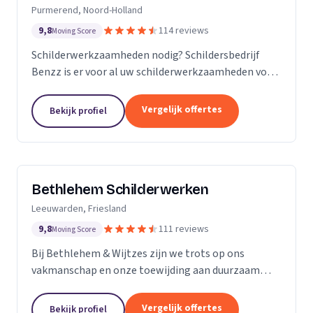
Purmerend, Noord-Holland
9,8
114 reviews
Moving Score
Schilderwerkzaamheden nodig? Schildersbedrijf
Benzz is er voor al uw schilderwerkzaamheden voor
binnen en buiten.
Vergelijk offertes
Bekijk profiel
Bethlehem Schilderwerken
Leeuwarden, Friesland
9,8
111 reviews
Moving Score
Bij Bethlehem & Wijtzes zijn we trots op ons
vakmanschap en onze toewijding aan duurzaam
schilderwerk. Ons team, bestaande uit vijf ervaren
professionals, is voortdurend in ontwikkeling en
Vergelijk offertes
Bekijk profiel