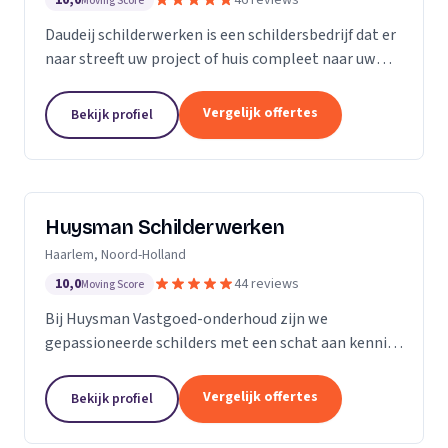
10,0
46 reviews
Moving Score
Daudeij schilderwerken is een schildersbedrijf dat er
naar streeft uw project of huis compleet naar uw
wensen op te knappen. We houden van netjes
werken en beschikken over goede materialen die
Vergelijk offertes
Bekijk profiel
ons...
Huysman Schilderwerken
Haarlem, Noord-Holland
10,0
44 reviews
Moving Score
Bij Huysman Vastgoed-onderhoud zijn we
gepassioneerde schilders met een schat aan kennis
en ervaring. Onze expertise strekt zich uit over
diverse projecten en materialen, waardoor we een
Vergelijk offertes
Bekijk profiel
breed scala...