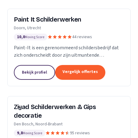
Paint It Schilderwerken
Doorn, Utrecht
10,0
44 reviews
Moving Score
Paint-It is een gerenommeerd schildersbedrijf dat
zich onderscheidt door zijn uitmuntende
vakmanschap en oog voor detail. Wij zijn trots op
ons werk en streven ernaar om elke klus tot een
Vergelijk offertes
Bekijk profiel
succes te...
Ziyad Schilderwerken & Gips
decoratie
Den Bosch, Noord-Brabant
9,8
95 reviews
Moving Score