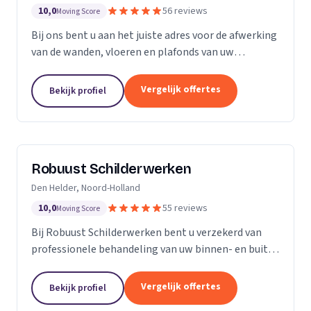
10,0
56 reviews
Moving Score
Bij ons bent u aan het juiste adres voor de afwerking
van de wanden, vloeren en plafonds van uw
droomhuis! Al het werk hebben we in eigen beheer,
met ons team pakken we dan ook de klus vakkundig
Vergelijk offertes
Bekijk profiel
aan...
Robuust Schilderwerken
Den Helder, Noord-Holland
10,0
55 reviews
Moving Score
Bij Robuust Schilderwerken bent u verzekerd van
professionele behandeling van uw binnen- en buiten
schilderwerk. Zowel huizen in monumentale staat
als nieuwbouwwoningen, en alles daar tussen in.
Vergelijk offertes
Bekijk profiel
Bij...