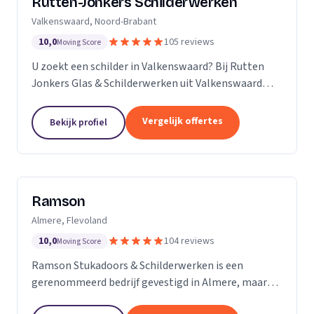
Rutten-Jonkers Schilderwerken
Valkenswaard, Noord-Brabant
10,0
105 reviews
Moving Score
U zoekt een schilder in Valkenswaard? Bij Rutten
Jonkers Glas & Schilderwerken uit Valkenswaard
bent u aan het juiste adres.
Vergelijk offertes
Bekijk profiel
Ramson
Almere, Flevoland
10,0
104 reviews
Moving Score
Ramson Stukadoors & Schilderwerken is een
gerenommeerd bedrijf gevestigd in Almere, maar
onze diensten strekken zich uit tot ver daarbuiten.