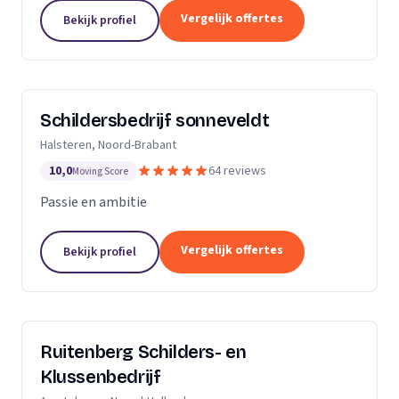
Dan bent u aan het juiste adres.Ik heb al meerdere
Vergelijk offertes
Bekijk profiel
jaren ervaring zowel als...
Schildersbedrijf sonneveldt
Halsteren, Noord-Brabant
10,0
64 reviews
Moving Score
Passie en ambitie
Vergelijk offertes
Bekijk profiel
Ruitenberg Schilders- en
Klussenbedrijf