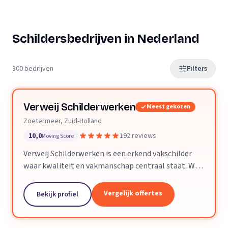
Schildersbedrijven in Nederland
300 bedrijven
Filters
Verweij Schilderwerken
Meest gekozen
Zoetermeer, Zuid-Holland
10,0
192 reviews
Moving Score
Verweij Schilderwerken is een erkend vakschilder
waar kwaliteit en vakmanschap centraal staat. Wij
streven altijd naar perfecte aflevering van het
opgeleverde werk.
Vergelijk offertes
Bekijk profiel