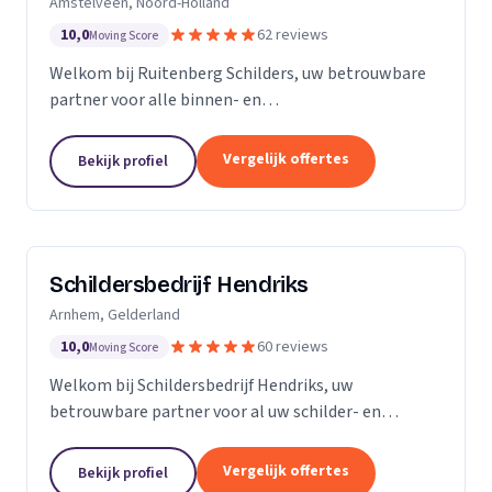
Amstelveen, Noord-Holland
10,0
62 reviews
Moving Score
Welkom bij Ruitenberg Schilders, uw betrouwbare
partner voor alle binnen- en
buitenschilderwerkzaamheden. Sinds 1999 zijn wij
een gevestigde naam in de provincie Noord-Holland,
Vergelijk offertes
Bekijk profiel
met een bijzondere...
Schildersbedrijf Hendriks
Arnhem, Gelderland
10,0
60 reviews
Moving Score
Welkom bij Schildersbedrijf Hendriks, uw
betrouwbare partner voor al uw schilder- en
behangwerkzaamheden. Met jarenlange ervaring in
de branche, onderscheiden we ons door onze
Vergelijk offertes
Bekijk profiel
expertise en toewijding...