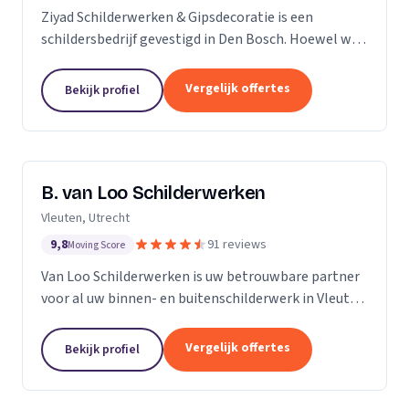
Ziyad Schilderwerken & Gipsdecoratie is een
schildersbedrijf gevestigd in Den Bosch. Hoewel we
relatief jong zijn, hebben we een team van ervaren
vakmensen die al vele jaren actief zijn in de...
Vergelijk offertes
Bekijk profiel
B. van Loo Schilderwerken
Vleuten, Utrecht
9,8
91 reviews
Moving Score
Van Loo Schilderwerken is uw betrouwbare partner
voor al uw binnen- en buitenschilderwerk in Vleuten
en omgeving. Met meer dan 18 jaar ervaring in de
branche, onderscheiden we ons door onze...
Vergelijk offertes
Bekijk profiel