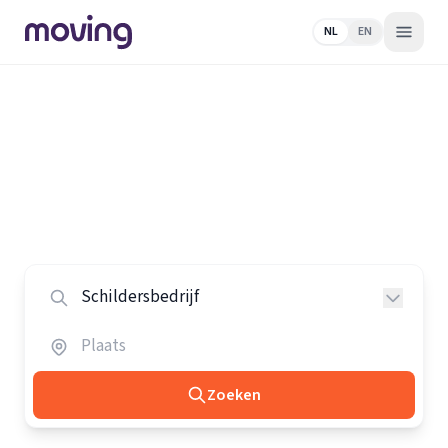
NL
EN
Home
/
Nederland
/
Schildersbedrijven
Alle schildersbedrijven in
Nederland
Vergelijk de beste schildersbedrijven in heel Nederland.
Zoeken