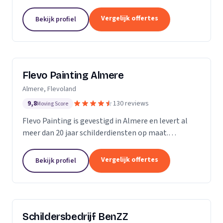
Vergelijk offertes
Bekijk profiel
Flevo Painting Almere
Almere, Flevoland
9,8
130 reviews
Moving Score
Flevo Painting is gevestigd in Almere en levert al
meer dan 20 jaar schilderdiensten op maat.
Particulieren, bedrijven en (semi)overheden uit de
provincie Flevoland, het Gooi, Amsterdam en
Vergelijk offertes
Bekijk profiel
omstreken...
Schildersbedrijf BenZZ