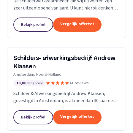
De schilderwerkzaamheden die wij uitvoeren zijn
zeer uiteenlopend van aard. U kunt hierbij denken
aan binnen- en buitenschilderwerk van woningen,
bedrijfspanden en overig onroerend goed. Het
Vergelijk offertes
Bekijk profiel
maakt...
Schilders- afwerkingsbedrijf Andrew
Klaasen
Amsterdam, Noord-Holland
10,0
41 reviews
Moving Score
Schilder & Afwerkingsbedrijf Andrew Klaasen,
gevestigd in Amsterdam, is al meer dan 30 jaar een
vertrouwde naam in de schilderswereld. Ons team
van ervaren professionals brengt kleur en leven in...
Vergelijk offertes
Bekijk profiel