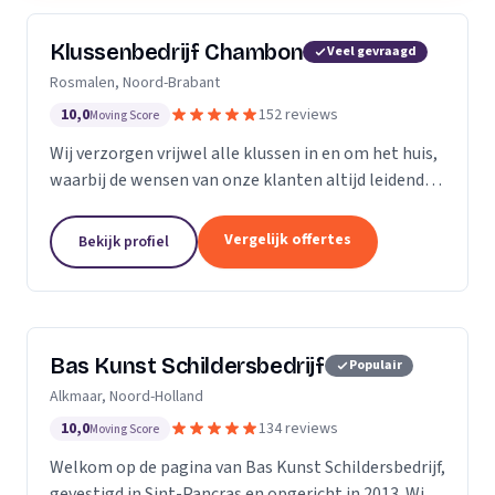
Klussenbedrijf Chambon
Veel gevraagd
Rosmalen, Noord-Brabant
10,0
152 reviews
Moving Score
Wij verzorgen vrijwel alle klussen in en om het huis,
waarbij de wensen van onze klanten altijd leidend
zijn. Wij doen daarbij wat we beloven, afspraak is
afspraak. Dankzij ons vakmanschap en direct...
Vergelijk offertes
Bekijk profiel
Bas Kunst Schildersbedrijf
Populair
Alkmaar, Noord-Holland
10,0
134 reviews
Moving Score
Welkom op de pagina van Bas Kunst Schildersbedrijf,
gevestigd in Sint-Pancras en opgericht in 2013. Wij