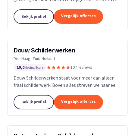
zijn een bedrijf met 5 vaste medewerkers en leiden
ook regelmatig leerlingen op. Met...
Vergelijk offertes
Bekijk profiel
Douw Schilderwerken
Den Haag, Zuid-Holland
10,0
107 reviews
Moving Score
Douw Schilderwerken staat voor meer dan alleen
fraai schilderwerk. Boven alles streven we naar een
langdurig resultaat en zijn daarmee
kostenbesparend voor u als klant. Bovendien kunt u
Vergelijk offertes
Bekijk profiel
rekenen op...