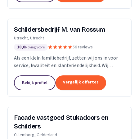
Schildersbedrijf M. van Rossum
Utrecht, Utrecht
10,0
56 reviews
Moving Score
Als een klein familiebedrijf, zetten wij ons in voor
service, kwaliteit en klantvriendelijkheid. Wij
bedienen zowel particulieren, verenigingen van
eigenaren als zakelijke klanten. Onze...
Vergelijk offertes
Bekijk profiel
Facade vastgoed Stukadoors en
Schilders
Culemborg, Gelderland