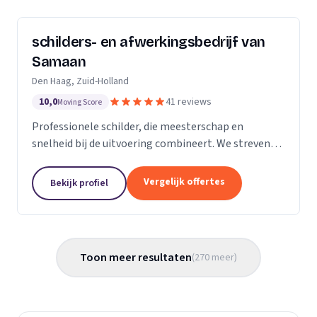
schilders- en afwerkingsbedrijf van
Samaan
Den Haag, Zuid-Holland
10,0
41 reviews
Moving Score
Professionele schilder, die meesterschap en
snelheid bij de uitvoering combineert. We streven
ernaar diensten te leveren met een hoge
flexibiliteit, onderscheidende kwaliteit en
Vergelijk offertes
Bekijk profiel
concurrerende...
Toon meer resultaten
(
270
meer
)