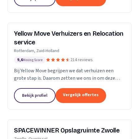
Yellow Move Verhuizers en Relocation
service
Rotterdam, Zuid-Holland
9,6
214 reviews
Moving Score
Bij Yellow Move begrijpen we dat verhuizen een
grote stap is. Daarom zetten we ons in om deze
ervaring zo soepel en stressvrij mogelijk te maken.
Met meer dan 35 jaar ervaring in de
Vergelijk offertes
Bekijk profiel
verhuisindustrie,...
SPACEWINNER Opslagruimte Zwolle
Zwolle, Overijssel