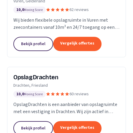
Vuren, Gelderland
10,0
62 reviews
Moving Score
Wij bieden flexibele opslagruimte in Vuren met
zeecontainers vanaf 10m³ en 24/7 toegang op een
afgesloten terrein.
Vergelijk offertes
Bekijk profiel
OpslagDrachten
Drachten, Friesland
10,0
60 reviews
Moving Score
OpslagDrachten is een aanbieder van opslagruimte
met een vestiging in Drachten. Wij zijn actief in
Friesland. Op basis van 60 beoordelingen staan wij
op een 5.
Vergelijk offertes
Bekijk profiel