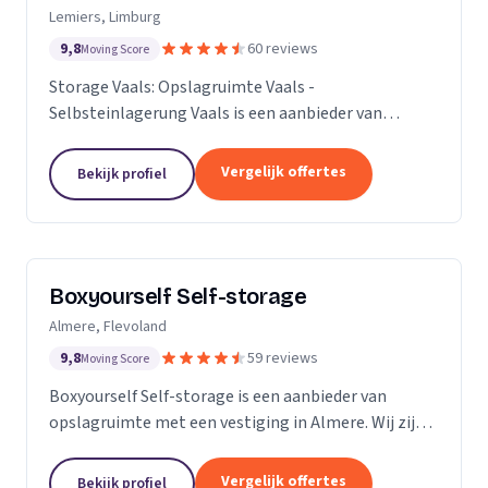
Lemiers, Limburg
9,8
60 reviews
Moving Score
Storage Vaals: Opslagruimte Vaals -
Selbsteinlagerung Vaals is een aanbieder van
opslagruimte met een vestiging in Lemiers. Wij zijn
actief in Limburg.
Vergelijk offertes
Bekijk profiel
Boxyourself Self-storage
Almere, Flevoland
9,8
59 reviews
Moving Score
Boxyourself Self-storage is een aanbieder van
opslagruimte met een vestiging in Almere. Wij zijn
actief in Flevoland.
Vergelijk offertes
Bekijk profiel