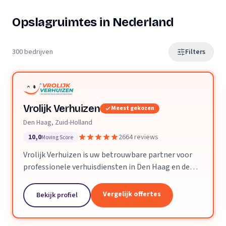
Opslagruimtes in Nederland
300 bedrijven
Filters
Vrolijk Verhuizen
Meest gekozen
Den Haag, Zuid-Holland
10,0
2664 reviews
Moving Score
Vrolijk Verhuizen is uw betrouwbare partner voor
professionele verhuisdiensten in Den Haag en de
hele provincie Zuid-Holland. Met jarenlange
ervaring en een toegewijd team zorgen wij ervoor
Vergelijk offertes
Bekijk profiel
dat uw verhuizing soepel en zorgeloos verloopt.