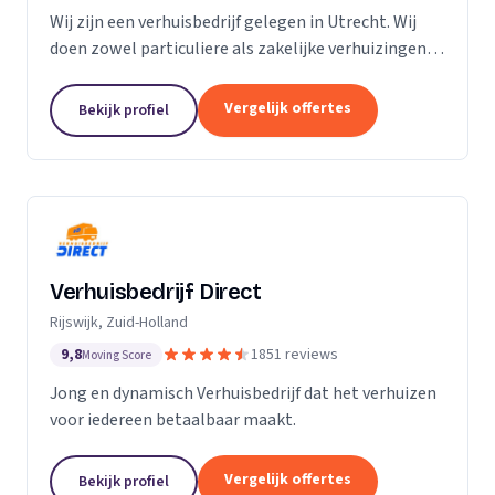
Wij zijn een verhuisbedrijf gelegen in Utrecht. Wij
doen zowel particuliere als zakelijke verhuizingen.
Particuliere verhuizingen, bedrijfsverhuizingen,
opslag van inboedel, de- en montageservice,...
Vergelijk offertes
Bekijk profiel
Verhuisbedrijf Direct
Rijswijk, Zuid-Holland
9,8
1851 reviews
Moving Score
Jong en dynamisch Verhuisbedrijf dat het verhuizen
voor iedereen betaalbaar maakt.
Vergelijk offertes
Bekijk profiel