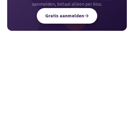
aanmelden, betaal alleen per klus.
Gratis aanmelden