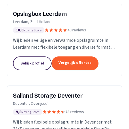
Opslagbox Leerdam
Leerdam, Zuid-Holland
10,0
40 reviews
Moving Score
Wij bieden veilige en verwarmde opslagruimte in
Leerdam met flexibele toegang en diverse formaten
opslagboxen voor particulieren en bedrijven.
Vergelijk offertes
Bekijk profiel
Salland Storage Deventer
Deventer, Overijssel
9,8
78 reviews
Moving Score
Wij bieden flexibele opslagruimte in Deventer met
24/7 toegang, motorstalling en mobiele StowBox