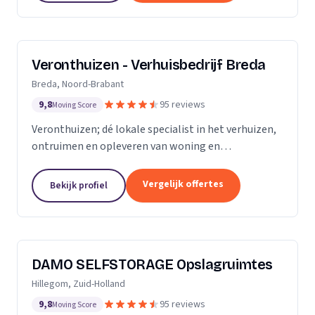
Veronthuizen - Verhuisbedrijf Breda
Breda, Noord-Brabant
9,8
95 reviews
Moving Score
Veronthuizen; dé lokale specialist in het verhuizen,
ontruimen en opleveren van woning en
bedrijfspanden. Alles geregeld bij één betrouwbare
partner. Klanttevredenheid en een zorgeloze service
Vergelijk offertes
Bekijk profiel
staat...
DAMO SELFSTORAGE Opslagruimtes
Hillegom, Zuid-Holland
9,8
95 reviews
Moving Score