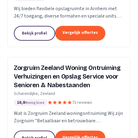
Wij bieden flexibele opslagruimte in Arnhem met
24/7 toegang, diverse formaten en speciale units
voor motoren, ideaal voor kort- en langdurige
opslag.
Vergelijk offertes
Bekijk profiel
Zorgruim Zeeland Woning Ontruiming
Verhuizingen en Opslag Service voor
Senioren & Nabestaanden
Scharendijke, Zeeland
10,0
71 reviews
Moving Score
Wat is Zorgruim Zeeland woningontruiming Wij zijn
Zorgruim "Betaalbaar en betrouwbare
professionals in woningontruiming, schoonmaak en
kleine verhuizingen.” Onze Kwaliteit is namelijk zo
Vergelijk offertes
Bekijk profiel