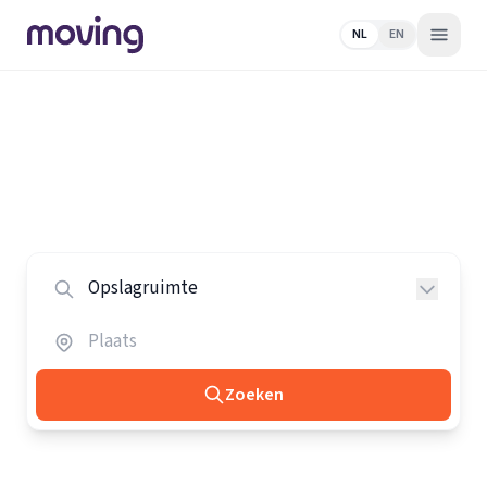
NL
EN
Home
/
Nederland
/
Opslagruimtes
Alle opslagruimtes in Nederland
Vergelijk de beste opslagruimtes in heel Nederland.
Zoeken