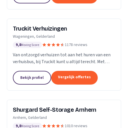
Truckit Verhuizingen
Wageningen, Gelderland
9,8
1178 reviews
Moving Score
Van ontzorgd verhuizen tot aan het huren van een
verhuisbus, bij Truckit kunt u altijd terecht. Met
onze formule hebben wij al duizenden tevreden
klanten geholpen door heel Nederland.
Vergelijk offertes
Bekijk profiel
Shurgard Self-Storage Arnhem
Arnhem, Gelderland
9,8
1010 reviews
Moving Score