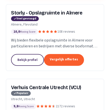
Storly - Opslagruimte in Almere
Veel gevraagd
Almere, Flevoland
10,0
108 reviews
Moving Score
Wij bieden flexibele opslagruimte in Almere voor
particulieren en bedrijven met diverse boxformaten
en laagste-prijs-garantie.
Vergelijk offertes
Bekijk profiel
Verhuis Centrale Utrecht (VCU)
Populair
Utrecht, Utrecht
9,8
2172 reviews
Moving Score