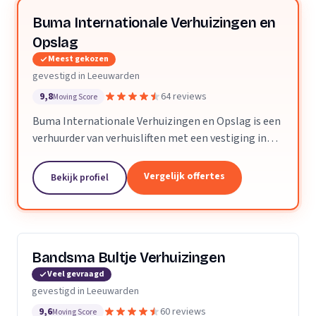
Buma Internationale Verhuizingen en
Opslag
Meest gekozen
gevestigd in Leeuwarden
9,8
64 reviews
Moving Score
Buma Internationale Verhuizingen en Opslag is een
verhuurder van verhuisliften met een vestiging in
Leeuwarden. Wij zijn actief in Friesland.
Vergelijk offertes
Bekijk profiel
Bandsma Bultje Verhuizingen
Veel gevraagd
gevestigd in Leeuwarden
9,6
60 reviews
Moving Score