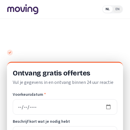
NL
EN
Home
/
Nederland
/
Friesland
/
Kootstertille
/
Verhuislift
Top 10 beste verhuisliften in Kootstertille
Gratis en vrijblijvend
Ontvang gratis offertes
Vul je gegevens in en ontvang binnen 24 uur reactie
Voorkeursdatum
*
Beschrijf kort wat je nodig hebt