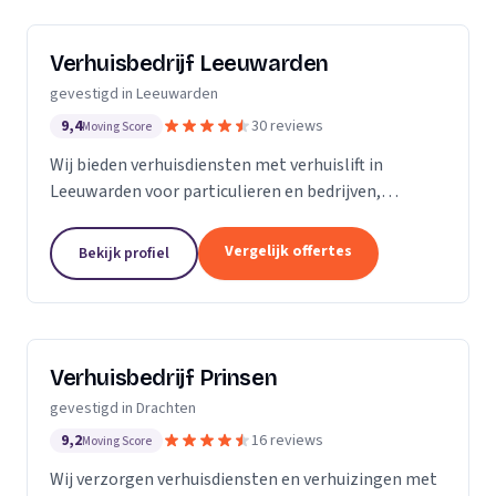
Verhuisbedrijf Leeuwarden
gevestigd in Leeuwarden
9,4
30 reviews
Moving Score
Wij bieden verhuisdiensten met verhuislift in
Leeuwarden voor particulieren en bedrijven,
inclusief zorgvuldige verhuizingen en extra
aandacht voor senioren.
Vergelijk offertes
Bekijk profiel
Verhuisbedrijf Prinsen
gevestigd in Drachten
9,2
16 reviews
Moving Score
Wij verzorgen verhuisdiensten en verhuizingen met