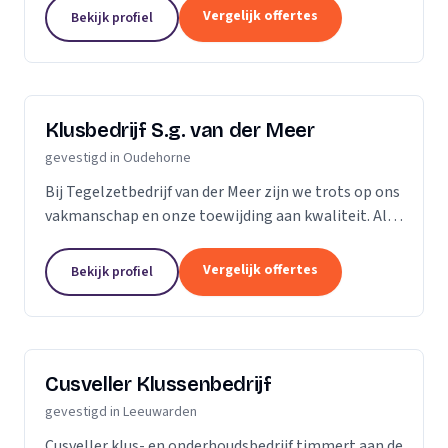
kleine klussen, onderhoud en elektra.
Vergelijk offertes
Bekijk profiel
Klusbedrijf S.g. van der Meer
gevestigd in Oudehorne
Bij Tegelzetbedrijf van der Meer zijn we trots op ons
vakmanschap en onze toewijding aan kwaliteit. Als
specialisten in wand- en vloertegels, onderscheiden
we ons door onze aandacht voor detail en...
Vergelijk offertes
Bekijk profiel
Cusveller Klussenbedrijf
gevestigd in Leeuwarden
Cusveller klus- en onderhoudsbedrijf timmert aan de