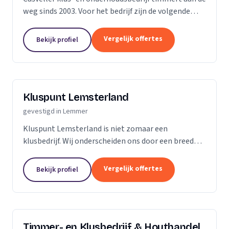
weg sinds 2003. Voor het bedrijf zijn de volgende
kernwoorden van belang.
Vergelijk offertes
Bekijk profiel
Kluspunt Lemsterland
gevestigd in Lemmer
Kluspunt Lemsterland is niet zomaar een
klusbedrijf. Wij onderscheiden ons door een breed
scala aan diensten aan te bieden, van reguliere
kluswerkzaamheden tot specialistisch schilder- en
Vergelijk offertes
Bekijk profiel
spuitwerk....
Timmer- en Klusbedrijf & Houthandel