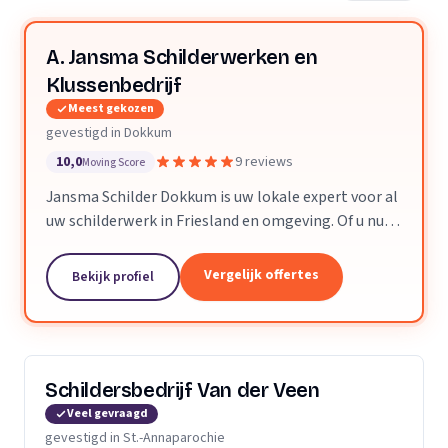
A. Jansma Schilderwerken en
Klussenbedrijf
Meest gekozen
gevestigd in Dokkum
10,0
9 reviews
Moving Score
Jansma Schilder Dokkum is uw lokale expert voor al
uw schilderwerk in Friesland en omgeving. Of u nu
een frisse kleur in uw slaapkamer wilt, of de kleuren
van de vorige bewoners van uw nieuwe huis...
Vergelijk offertes
Bekijk profiel
Schildersbedrijf Van der Veen
Veel gevraagd
gevestigd in St.-Annaparochie