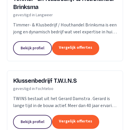
Brinksma
gevestigd in Langweer
Timmer- & Klusbedrijf / Houthandel Brinksma is een
jong en dynamisch bedrijf wat veel expertise in huis
heeft. Wij zijn een kleinschalig bedrijf wat in 2008 is
gestart en is uitgegroeid tot een goed...
Vergelijk offertes
Bekijk profiel
Klussenbedrijf T.W.I.N.S
gevestigd in Fochteloo
TWINS bestaat uit het Gerard Damstra . Gerard is
lange tijd in de bouw actief. Meer dan 40 jaar ervaring
als allround timmermannen. In 2008 is TWINS
opgericht. Van kozijnen tot douches en keukens...
Vergelijk offertes
Bekijk profiel