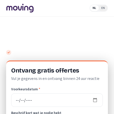
NL
EN
Home
/
Nederland
/
Friesland
/
Kootstertille
/
Klusjesman
Top 10 beste klusjesmannen in
Kootstertille
Gratis en vrijblijvend
Ontvang gratis offertes
Vul je gegevens in en ontvang binnen 24 uur reactie
Voorkeursdatum
*
Beschrijf kort wat je nodig hebt