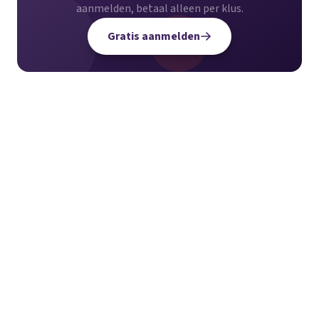
aanmelden, betaal alleen per klus.
Gratis aanmelden