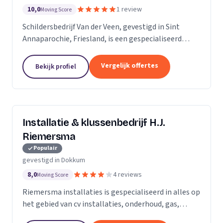
10,0
1 review
Moving Score
Schildersbedrijf Van der Veen, gevestigd in Sint
Annaparochie, Friesland, is een gespecialiseerd
schildersbedrijf met een rijke geschiedenis die
teruggaat tot 2010. Wij zijn voortgekomen uit het...
Vergelijk offertes
Bekijk profiel
Installatie & klussenbedrijf H.J.
Riemersma
Populair
gevestigd in Dokkum
8,0
4 reviews
Moving Score
Riemersma installaties is gespecialiseerd in alles op
het gebied van cv installaties, onderhoud, gas,
water, dakbedekking en zinkwerk. Tevens voor alle