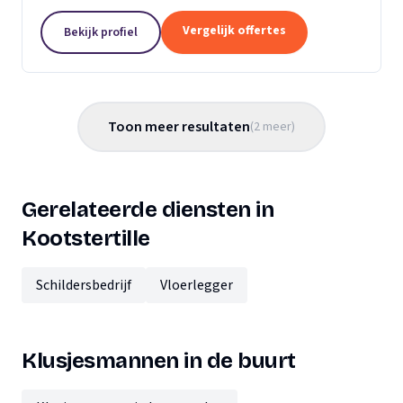
klusjesman dan zit je bij Chris Timmerman op het
juiste adres.
Vergelijk offertes
Bekijk profiel
Toon meer resultaten
(
2
meer
)
Gerelateerde diensten in
Kootstertille
Schildersbedrijf
Vloerlegger
Klusjesmannen in de buurt