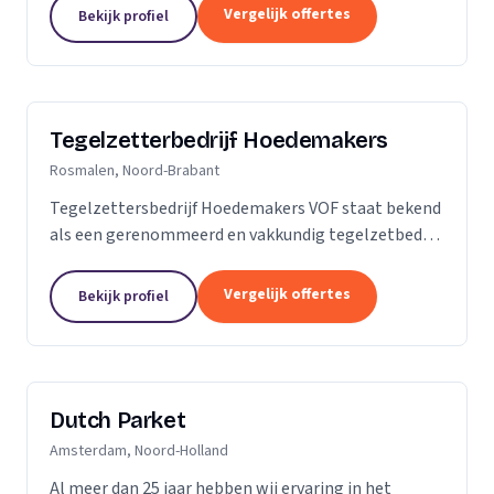
is dan slechts een plek; het is een weerspiegeling
Vergelijk offertes
Bekijk profiel
van uw...
Tegelzetterbedrijf Hoedemakers
Rosmalen, Noord-Brabant
Tegelzettersbedrijf Hoedemakers VOF staat bekend
als een gerenommeerd en vakkundig tegelzetbedrijf
op het gebied van alle keramische wand- en
vloertegels en diverse soorten natuursteen. Grotere
Vergelijk offertes
Bekijk profiel
of...
Dutch Parket
Amsterdam, Noord-Holland
Al meer dan 25 jaar hebben wij ervaring in het