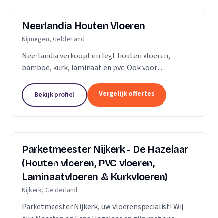
Neerlandia Houten Vloeren
Nijmegen, Gelderland
Neerlandia verkoopt en legt houten vloeren,
bamboe, kurk, laminaat en pvc. Ook voor
onderhoud, schuren, renovatie en trapbekleding
kunt u bij ons terecht! Neerlandia is een
Vergelijk offertes
Bekijk profiel
familiebedrijf in Nijmegen...
Parketmeester Nijkerk - De Hazelaar
(Houten vloeren, PVC vloeren,
Laminaatvloeren & Kurkvloeren)
Nijkerk, Gelderland
Parketmeester Nijkerk, uw vloerenspecialist! Wij