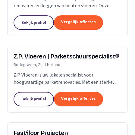
renoveren en leggen van houten vloeren. Onze
klanten vertrouwen ons op de kwaliteit die wij al
jaren leveren. Of het gaat om een nieuwe vloer of
Vergelijk offertes
Bekijk profiel
een...
Z.P. Vloeren | Parketschuurspecialist®
Bodegraven, Zuid-Holland
Z.P. Vloeren is uw lokale specialist voor
hoogwaardige parketrenovaties. Met een sterke
aanwezigheid in de regio's Zoetermeer, Alphen aan
den Rijn en Gouda, bieden we onze diensten aan
Vergelijk offertes
Bekijk profiel
zowel...
Fastfloor Projecten