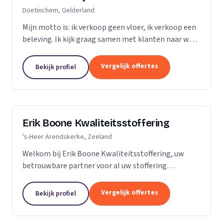
Doetinchem, Gelderland
Mijn motto is: ik verkoop geen vloer, ik verkoop een
beleving. Ik kijk graag samen met klanten naar wat
het beste bij hen en hun ruimte past. Zij praten, ik
luister. Niet de stalen of onze showroom,...
Vergelijk offertes
Bekijk profiel
Erik Boone Kwaliteitsstoffering
's-Heer Arendskerke, Zeeland
Welkom bij Erik Boone Kwaliteitsstoffering, uw
betrouwbare partner voor al uw stoffering
behoeften. Als zelfstandige onderneming zijn we
gespecialiseerd in de stoffering van vloeren en alle
Vergelijk offertes
Bekijk profiel
soorten...