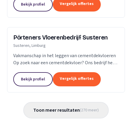
Vergelijk offertes
Bekijk profiel
Pörteners Vloerenbedrijf Susteren
Susteren, Limburg
Vakmanschap in het leggen van cementdekvloeren
Op zoek naar een cementdekvloer? Ons bedrijf heeft
op het gebied van cementdekvloeren, ruim 70 jaar
ervaring wat betreft woningbouw en utiliteitsbouw.
Vergelijk offertes
Bekijk profiel
Toon meer resultaten
(
270
meer
)