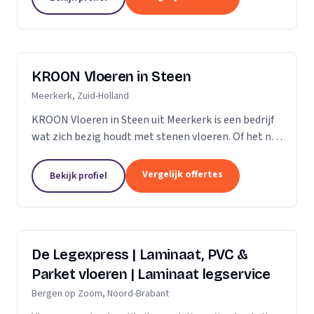
verdient daarom...
KROON Vloeren in Steen
Meerkerk, Zuid-Holland
KROON Vloeren in Steen uit Meerkerk is een bedrijf
wat zich bezig houdt met stenen vloeren. Of het nu
gaat om advisering, levering, plaatsing door ervaren
tegelzetters, vloerverwarming, onderhoud,...
Vergelijk offertes
Bekijk profiel
De Legexpress | Laminaat, PVC &
Parket vloeren | Laminaat legservice
Bergen op Zoom, Noord-Brabant