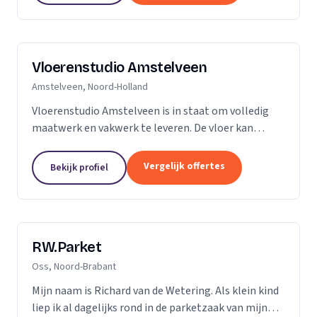
Vloerenstudio Amstelveen
Amstelveen, Noord-Holland
Vloerenstudio Amstelveen is in staat om volledig
maatwerk en vakwerk te leveren. De vloer kan
geheel naar uw wens gemaakt worden als het gaat
om type materiaal, kleur, afmeting of uitstraling.
Vergelijk offertes
Bekijk profiel
Geen...
RW.Parket
Oss, Noord-Brabant
Mijn naam is Richard van de Wetering. Als klein kind
liep ik al dagelijks rond in de parketzaak van mijn