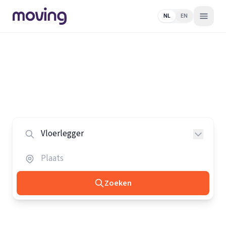
NL
EN
Home
/
Nederland
/
Vloerleggers
Alle vloerleggers in Nederland
Vergelijk de beste vloerleggers in heel Nederland.
Zoeken