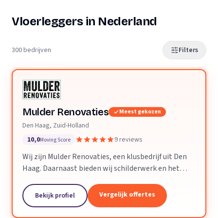
Vloerleggers in Nederland
300 bedrijven
Filters
Mulder Renovaties
Meest gekozen
Den Haag, Zuid-Holland
10,0
9 reviews
Moving Score
Wij zijn Mulder Renovaties, een klusbedrijf uit Den
Haag. Daarnaast bieden wij schilderwerk en het
leggen van vloeren aan.
Vergelijk offertes
Bekijk profiel