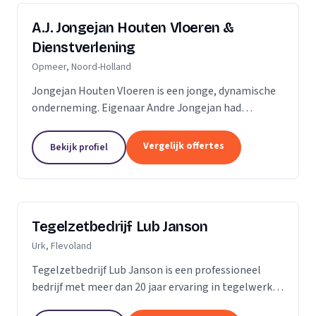
A.J. Jongejan Houten Vloeren &
Dienstverlening
Opmeer, Noord-Holland
Jongejan Houten Vloeren is een jonge, dynamische
onderneming. Eigenaar Andre Jongejan had
jarenlange ervaring in de parket- en
timmerbranche, toen hij in 2004 met zijn eigen
Vergelijk offertes
Bekijk profiel
bedrijf van start ging....
Tegelzetbedrijf Lub Janson
Urk, Flevoland
Tegelzetbedrijf Lub Janson is een professioneel
bedrijf met meer dan 20 jaar ervaring in tegelwerk.
Specialist in vloeren- en wandtegels.