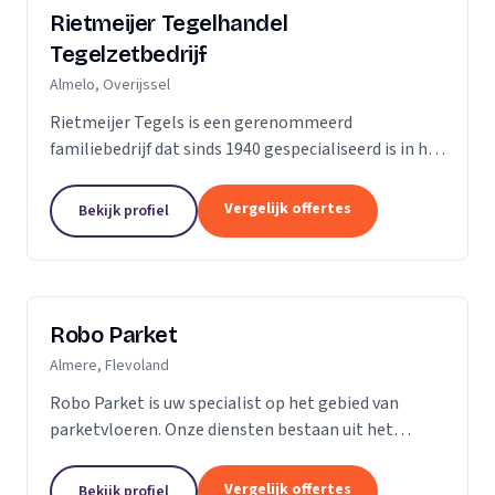
Rietmeijer Tegelhandel
Tegelzetbedrijf
Almelo, Overijssel
Rietmeijer Tegels is een gerenommeerd
familiebedrijf dat sinds 1940 gespecialiseerd is in het
leveren en aanbrengen van allerlei soorten tegels.
Met een rijke geschiedenis en een passie voor...
Vergelijk offertes
Bekijk profiel
Robo Parket
Almere, Flevoland
Robo Parket is uw specialist op het gebied van
parketvloeren. Onze diensten bestaan uit het
leggen, onderhouden en repareren van
parketvloeren. Voor ons is elke parketvloer uniek en
Vergelijk offertes
Bekijk profiel