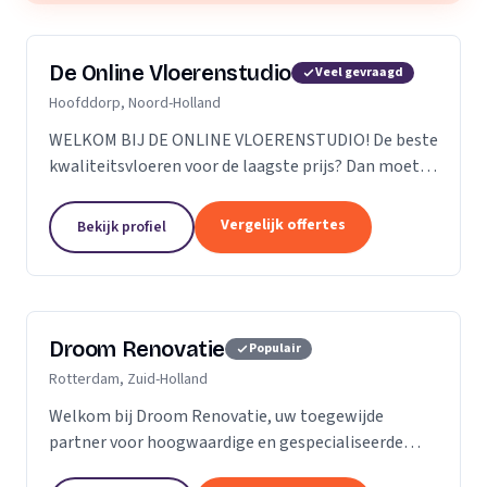
De Online Vloerenstudio
Veel gevraagd
Hoofddorp, Noord-Holland
WELKOM BIJ DE ONLINE VLOERENSTUDIO! De beste
kwaliteitsvloeren voor de laagste prijs? Dan moet u
bij de Online Vloerenstudio zijn. U kunt diverse
soorten parketvloeren en laminaat online
Vergelijk offertes
Bekijk profiel
bestellen...
Droom Renovatie
Populair
Rotterdam, Zuid-Holland
Welkom bij Droom Renovatie, uw toegewijde
partner voor hoogwaardige en gespecialiseerde
kluswerkzaamheden. Wij begrijpen dat uw huis meer