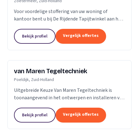
Zoetermeer, Zuid-Holland
Voor voordelige stoffering van uw woning of
kantoor bent u bij De Rijdende Tapijtwinkel aan het
juiste adres. Wij bezoeken u op uw locatie of bij u
thuis met ons uitgebreide 'up to date' collectie...
Vergelijk offertes
Bekijk profiel
van Maren Tegeltechniek
Poeldijk, Zuid-Holland
Uitgebreide Keuze Van Maren Tegeltechniek is
toonaangevend in het ontwerpen en installeren van
schitterende badkamers, toiletten en keukens voor
een aantrekkelijke prijs. Bij ons treft u een...
Vergelijk offertes
Bekijk profiel