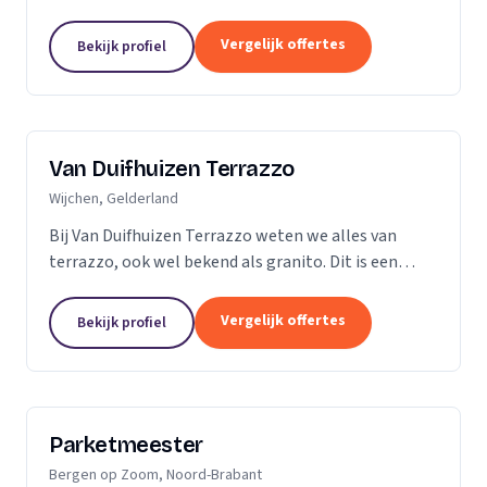
vader en al snel ging ik mee de vloer op. Dit is dan
ook de reden dat ik besloot zelf...
Vergelijk offertes
Bekijk profiel
Van Duifhuizen Terrazzo
Wijchen, Gelderland
Bij Van Duifhuizen Terrazzo weten we alles van
terrazzo, ook wel bekend als granito. Dit is een
mengsel van cement en gebroken marmer. Terrazzo
is in principe te produceren in elke vorm....
Vergelijk offertes
Bekijk profiel
Parketmeester
Bergen op Zoom, Noord-Brabant