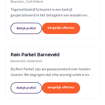
Maassluis, Zuid-Holland
Tegelzetbedrijf Schouten is een bedrijf
gespecialiseerd in het betegelen van wanden en
vloeren. Wij voeren opdrachten uit voor zowel
bedrijven als particulieren. Nieuwbouw- of
Vergelijk offertes
Bekijk profiel
renovatieprojecten,...
Rein Parket Barneveld
Barneveld, Gelderland
Bij Rein Parket zijn we gepassioneerd over houten
vloeren. We begrijpen dat elke woning uniek is en
streven ernaar om de perfecte vloer te leveren die
past bij uw stijl en behoeften. Of u nu op zoek...
Vergelijk offertes
Bekijk profiel