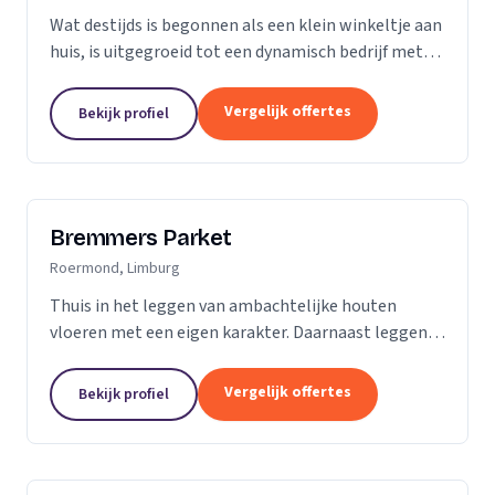
Wat destijds is begonnen als een klein winkeltje aan
huis, is uitgegroeid tot een dynamisch bedrijf met
een ruime showroom om de hedendaagse stijlen en
mogelijkheden op het gebied van parket, kurk en...
Vergelijk offertes
Bekijk profiel
Bremmers Parket
Roermond, Limburg
Thuis in het leggen van ambachtelijke houten
vloeren met een eigen karakter. Daarnaast leggen
wij ook verouderde vloeren, lamelparket, diverse
soorten laminaat en PVC vloeren. Heeft u al een...
Vergelijk offertes
Bekijk profiel