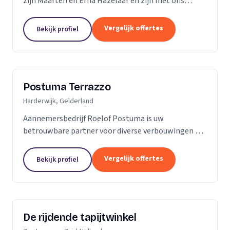
zijn Maarten en Erna Hazelaar en zijn met ons
familiebedrijf al jaren bij Parketmeester
aangesloten, omdat deze organisatie staat voor
Vergelijk offertes
Bekijk profiel
zelfstandige...
Postuma Terrazzo
Harderwijk, Gelderland
Aannemersbedrijf Roelof Postuma is uw
betrouwbare partner voor diverse verbouwingen en
timmerwerken in en rond uw huis. Of het nu gaat
om het verbouwen van badkamers, het plaatsen van
Vergelijk offertes
Bekijk profiel
dakkapellen,...
De rijdende tapijtwinkel