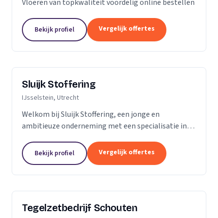
Vloeren van topkwaliteit voordelig online bestellen
Vergelijk offertes
Bekijk profiel
Sluijk Stoffering
IJsselstein, Utrecht
Welkom bij Sluijk Stoffering, een jonge en
ambitieuze onderneming met een specialisatie in
vloer- en trapbekleding en raamdecoratie. Met trots
kunnen we zeggen dat we al 20 jaar onze expertise...
Vergelijk offertes
Bekijk profiel
Tegelzetbedrijf Schouten