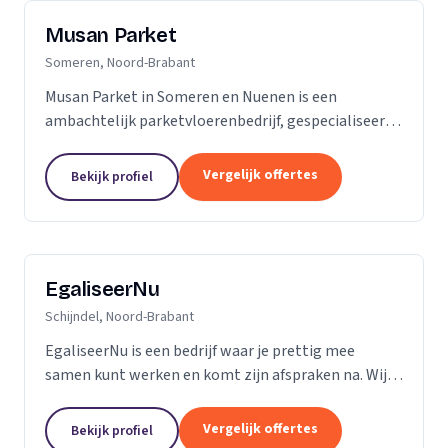
Musan Parket
Someren, Noord-Brabant
Musan Parket in Someren en Nuenen is een
ambachtelijk parketvloerenbedrijf, gespecialiseerd
in het verwerken van traditionele parketvloeren en
het adres bij uitstek voor de renovatie van
Vergelijk offertes
Bekijk profiel
bestaande...
EgaliseerNu
Schijndel, Noord-Brabant
EgaliseerNu is een bedrijf waar je prettig mee
samen kunt werken en komt zijn afspraken na. Wij
zijn pas tevreden als de vloer er strak en netjes
uitziet.
Vergelijk offertes
Bekijk profiel