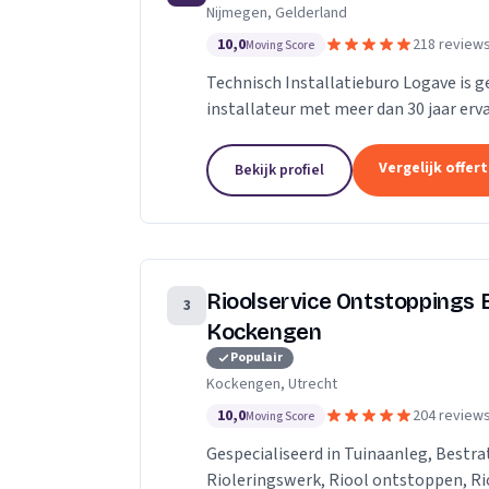
Nijmegen, Gelderland
10,0
218 review
Moving Score
Technisch Installatieburo Logave is g
installateur met meer dan 30 jaar erva
combiketels, maar zijn gespecialiseerd 
Vergelijk offer
Bekijk profiel
Rioolservice Ontstoppings B
3
Kockengen
Populair
Kockengen, Utrecht
10,0
204 review
Moving Score
Gespecialiseerd in Tuinaanleg, Bestra
Rioleringswerk, Riool ontstoppen, Rio