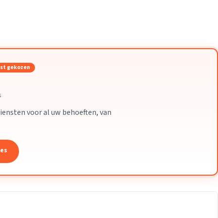
Verhuisvolume berekenen
enen
Energie vergelijken
st gekozen
s
iensten voor al uw behoeften, van
tes