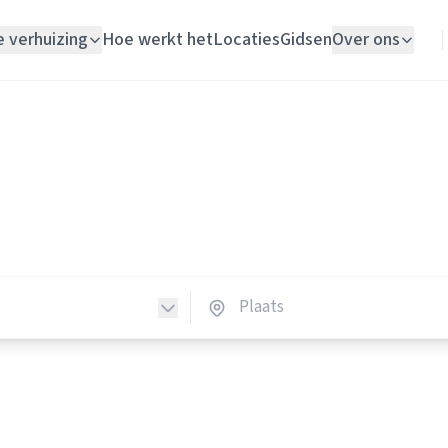
e verhuizing
Hoe werkt het
Locaties
Gidsen
Over ons
Verhuislift
Loodgieters
Woningontruiming
dgieters in Nederland
Schildersbedrijf
loodgieters in heel Nederland.
Vloerlegger
Elektricien