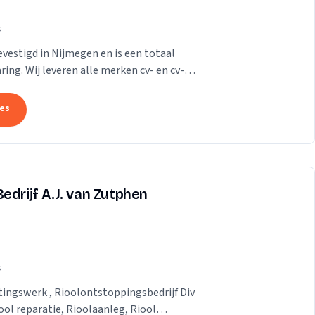
s
evestigd in Nijmegen en is een totaal
ring. Wij leveren alle merken cv- en cv-
in de...
tes
edrijf A.J. van Zutphen
s
tingswerk , Rioolontstoppingsbedrijf Div
ol reparatie, Rioolaanleg, Riool