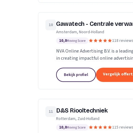
Gawatech - Centrale verwa
10
Amsterdam, Noord-Holland
10,0
118 review
Moving Score
NVA Online Advertising B.V. is a leadi
in creating impactful online advertis
professionals who are passionate...
Vergelijk offer
Bekijk profiel
D&S Riooltechniek
11
Rotterdam, Zuid-Holland
10,0
115 review
Moving Score