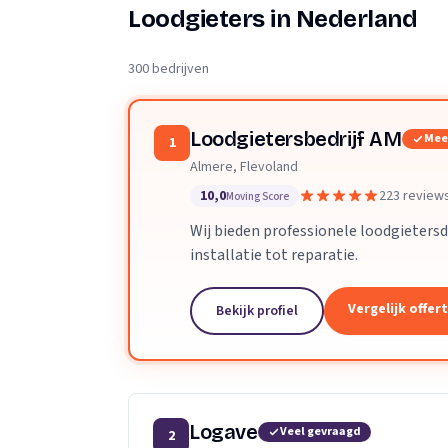
Verhuisplanner
Loodgieters in Nederland
Verhuisdozen berek
300 bedrijven
Loodgietersbedrijf AM
Mee
1
Almere, Flevoland
10,0
223 review
Moving Score
Wij bieden professionele loodgietersd
installatie tot reparatie.
Vergelijk offer
Bekijk profiel
Logave
Veel gevraagd
2