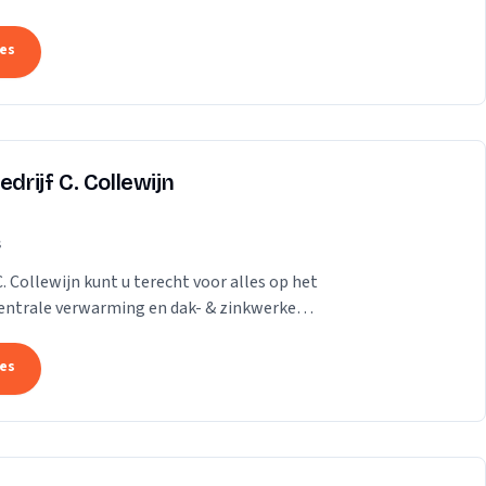
...
tes
drijf C. Collewijn
s
C. Collewijn kunt u terecht voor alles op het
 centrale verwarming en dak- & zinkwerken.
tes