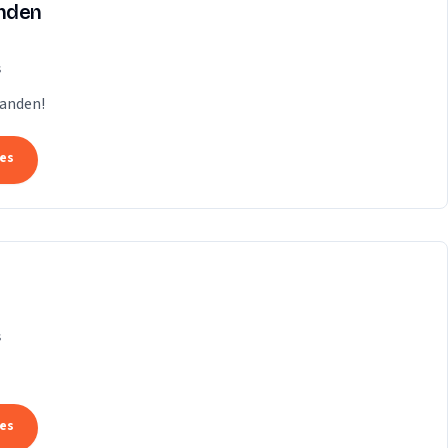
anden
s
Handen!
tes
s
tes