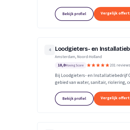
vervangen. Rioolcamera, Riooldetectie
Vergelijk offer
Bekijk profiel
Loodgieters- en Installatiebe
4
Amsterdam, Noord-Holland
10,0
201 review
Moving Score
Bij Loodgieters- en Installatiebedrijf 
gebied van water, sanitair, riolering,
Voor vakkundig installeren,...
Vergelijk offer
Bekijk profiel