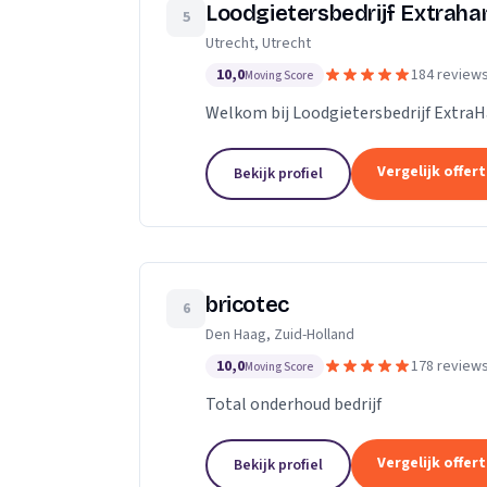
Loodgietersbedrijf Extrah
5
Utrecht, Utrecht
10,0
184 review
Moving Score
Welkom bij Loodgietersbedrijf Extra
Vergelijk offer
Bekijk profiel
bricotec
6
Den Haag, Zuid-Holland
10,0
178 review
Moving Score
Total onderhoud bedrijf
Vergelijk offer
Bekijk profiel