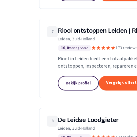
Riool ontstoppen Leiden | Ri
7
Leiden, Zuid-Holland
10,0
173 review
Moving Score
Riool in Leiden biedt een totaalpakk
ontstoppen, inspecteren, repareren en 
verstopt in Leiden, dan gaan onze...
Vergelijk offer
Bekijk profiel
De Leidse Loodgieter
8
Leiden, Zuid-Holland