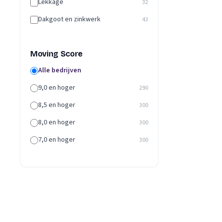
Lekkage
32
Dakgoot en zinkwerk
43
Moving Score
Alle bedrijven
9,0 en hoger
290
8,5 en hoger
300
8,0 en hoger
300
7,0 en hoger
300