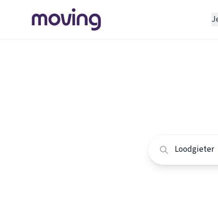
J
REGELEN
Verhuisbedrijf
Home
/
Nederland
/
Opslagruimte
Alle loo
INRICHTEN
Schoonmaakbedrijf
Vergelijk de beste 
Klusjesman
Loodgieter
Slotenmaker
TOOLS BIJ VERHUIZEN