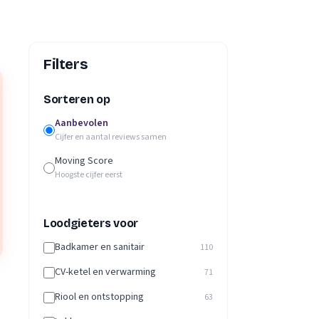
Filters
Sorteren op
Aanbevolen
Cijfer en aantal reviews samen
Moving Score
Hoogste cijfer eerst
Loodgieters voor
Badkamer en sanitair
110
CV-ketel en verwarming
71
Riool en ontstopping
63