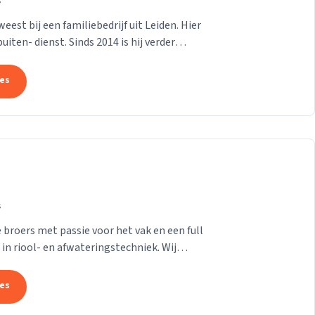
s
est bij een familiebedrijf uit Leiden. Hier
iten- dienst. Sinds 2014 is hij verder
...
tes
s
 broers met passie voor het vak en een full
 in riool- en afwateringstechniek. Wij
tes