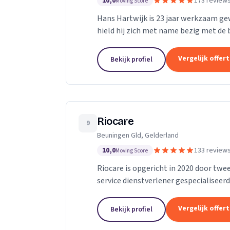
10,0
173 review
Moving Score
Hans Hartwijk is 23 jaar werkzaam gewe
hield hij zich met name bezig met de bu
gegaan als de Leidse Loodgieter. Met de
Vergelijk offer
Bekijk profiel
Riocare
9
Beuningen Gld, Gelderland
10,0
133 review
Moving Score
Riocare is opgericht in 2020 door twee
service dienstverlener gespecialiseerd
leveren diensten op het gebied van...
Vergelijk offer
Bekijk profiel