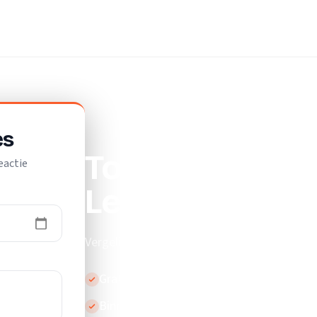
es
Top 10 beste v
eactie
Lelystad
Vergelijk de beste vloerleggers in Lelystad.
Gratis en vrijblijvend
Binnen 24 uur reactie