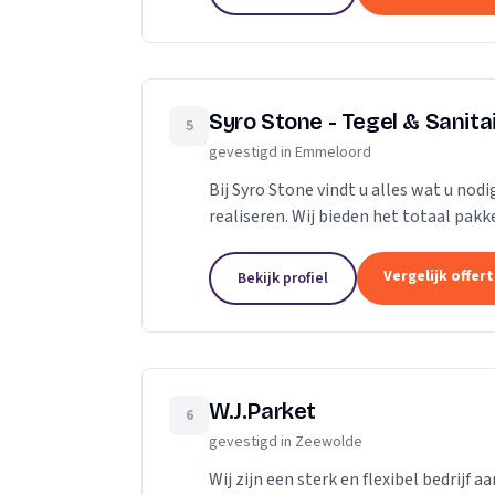
Syro Stone - Tegel & Sanit
5
gevestigd in Emmeloord
Bij Syro Stone vindt u alles wat u n
realiseren. Wij bieden het totaal pakket
het mogelijk. Inspiratie nodig voor uw.
Vergelijk offer
Bekijk profiel
W.J.Parket
6
gevestigd in Zeewolde
Wij zijn een sterk en flexibel bedrijf