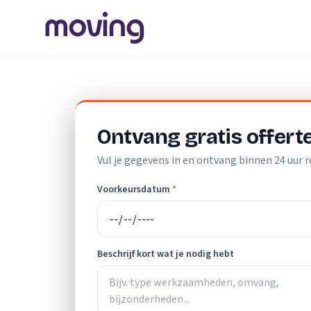
Home
/
Nederland
/
Flevoland
/
Lelystad
/
Vloerlegger
Ontvang gratis offert
Vul je gegevens in en ontvang binnen 24 uur r
Voorkeursdatum
*
Beschrijf kort wat je nodig hebt