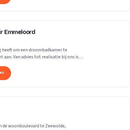
air Emmeloord
odig heeft om een droombadkamer te
 aan. Van advies tot realisatie bij ons is
..
tes
 aan de woonboulevard te Zeewolde,