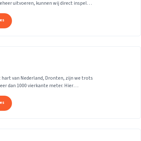
beheer uitvoeren, kunnen wij direct inspelen
tes
t hart van Nederland, Dronten, zijn we trots
er dan 1000 vierkante meter. Hier
ideeën voor...
tes