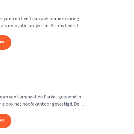
e jaren en heeft dan ook ruime ervaring
s renovatie projecten. Bij ons bedrijf
den op...
tes
room van Laminaat en Parket geopend in
 is ook het hoofdkantoor gevestigd. De
jk te...
tes