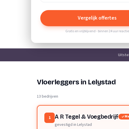
Vergelijk offertes
Gratis en vrijblijvend - binnen 24 uur reacti
Uitst
Vloerleggers in Lelystad
13 bedrijven
A R Tegel & Voegbedrijf
Me
1
gevestigd in Lelystad