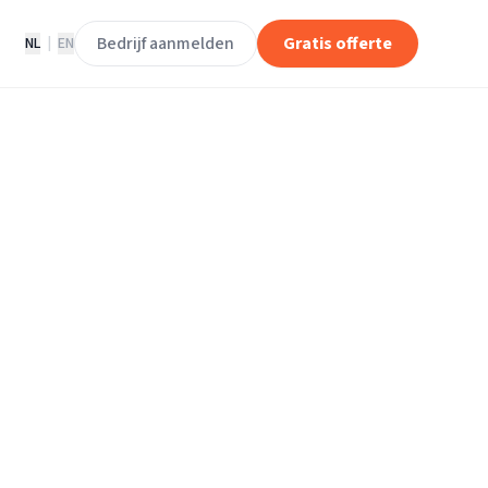
Bedrijf aanmelden
Gratis offerte
NL
|
EN
loerleggers in