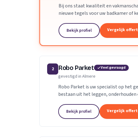
Bij ons staat kwaliteit en vakmanscha
nieuwe tegels voor uw badkamer of keu
van oude tegels, wij staan voor u klaar.
Vergelijk offer
Bekijk profiel
Robo Parket
Veel gevraagd
2
gevestigd in Almere
Robo Parket is uw specialist op het g
bestaan uit het leggen, onderhouden e
elke parketvloer uniek en verdient daa
Vergelijk offer
Bekijk profiel