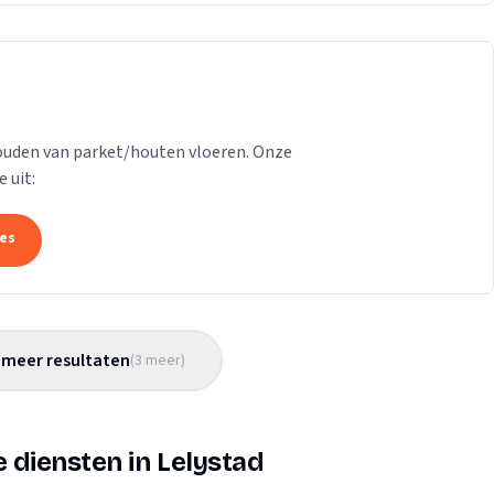
houden van parket/houten vloeren. Onze
 uit:
tes
meer resultaten
(
3
meer
)
 diensten in Lelystad