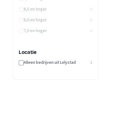
8,5 en hoger
0
8,0 en hoger
0
7,0 en hoger
0
Locatie
Alleen bedrijven uit Lelystad
1