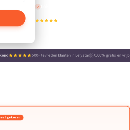
Lokale vakmensen
500+ tevreden klanten in Lelystad
e
ekend
500+ tevreden klanten in Lelystad
100% gratis en vrijb
est gekozen