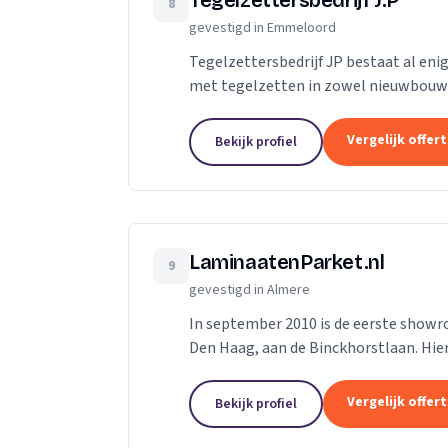
Tegelzettersbedrijf J.P
8
gevestigd in Emmeloord
Tegelzettersbedrijf JP bestaat al enig
met tegelzetten in zowel nieuwbouw al
kunt u voor verschillende werkzaamhe
Vergelijk offer
Bekijk profiel
LaminaatenParket.nl
9
gevestigd in Almere
In september 2010 is de eerste show
Den Haag, aan de Binckhorstlaan. Hier
centrale plaats in Nederland is makkeli
Vergelijk offer
Bekijk profiel