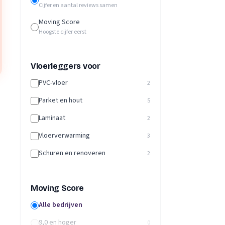
Cijfer en aantal reviews samen
Moving Score
Hoogste cijfer eerst
Vloerleggers voor
PVC-vloer
2
Parket en hout
5
Laminaat
2
Vloerverwarming
3
Schuren en renoveren
2
Moving Score
Alle bedrijven
9,0 en hoger
0