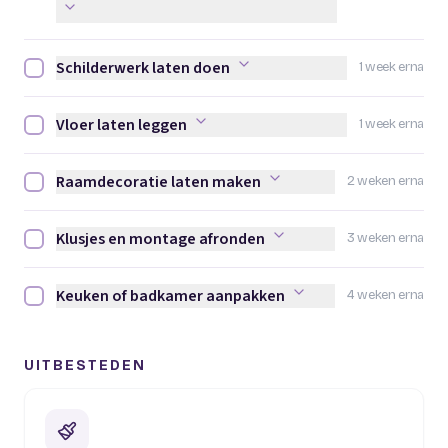
Schilderwerk laten doen
1 week erna
Schilderwerk laten doen afvinken
Vloer laten leggen
1 week erna
Vloer laten leggen afvinken
Raamdecoratie laten maken
2 weken erna
Raamdecoratie laten maken afvinken
Klusjes en montage afronden
3 weken erna
Klusjes en montage afronden afvinken
Keuken of badkamer aanpakken
4 weken erna
Keuken of badkamer aanpakken afvinken
UITBESTEDEN