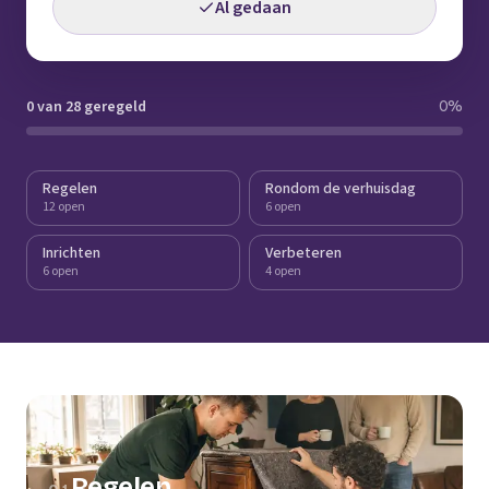
Al gedaan
0 van 28 geregeld
0
%
Regelen
Rondom de verhuisdag
12 open
6 open
Inrichten
Verbeteren
6 open
4 open
Regelen