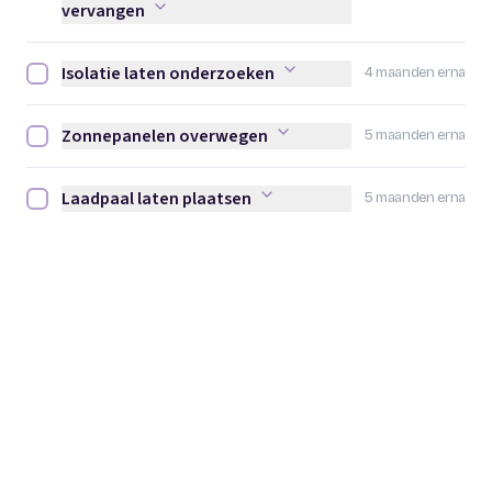
vervangen
Isolatie laten onderzoeken
4 maanden erna
Isolatie laten onderzoeken afvinken
Zonnepanelen overwegen
5 maanden erna
Zonnepanelen overwegen afvinken
Laadpaal laten plaatsen
5 maanden erna
Laadpaal laten plaatsen afvinken