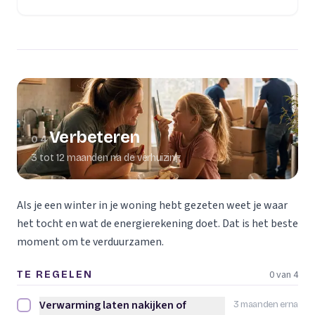
Verbeteren
04
3 tot 12 maanden na de verhuizing
Als je een winter in je woning hebt gezeten weet je waar
het tocht en wat de energierekening doet. Dat is het beste
moment om te verduurzamen.
0 van 4
TE REGELEN
Verwarming laten nakijken of
3 maanden erna
Verwarming laten nakijken of vervangen afvinken