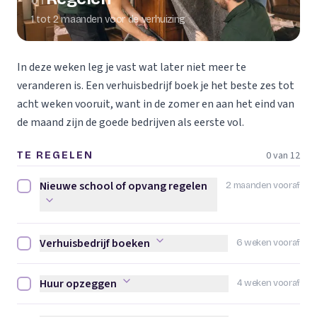
01
1 tot 2 maanden voor de verhuizing
In deze weken leg je vast wat later niet meer te
veranderen is. Een verhuisbedrijf boek je het beste zes tot
acht weken vooruit, want in de zomer en aan het eind van
de maand zijn de goede bedrijven als eerste vol.
0 van 12
TE REGELEN
Nieuwe school of opvang regelen
2 maanden vooraf
Nieuwe school of opvang regelen afvinken
Verhuisbedrijf boeken
6 weken vooraf
Verhuisbedrijf boeken afvinken
Huur opzeggen
4 weken vooraf
Huur opzeggen afvinken