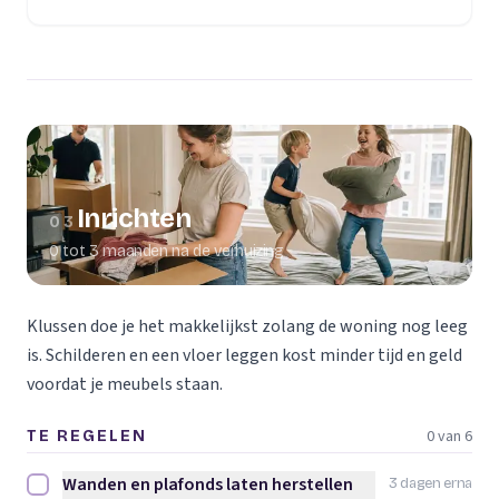
(opent in een nieuw tabblad)
Inrichten
03
0 tot 3 maanden na de verhuizing
Klussen doe je het makkelijkst zolang de woning nog leeg
is. Schilderen en een vloer leggen kost minder tijd en geld
voordat je meubels staan.
0 van 6
TE REGELEN
Wanden en plafonds laten herstellen
3 dagen erna
Wanden en plafonds laten herstellen afvinken