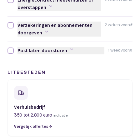
Energiecontract meeverhuizen of
Energiecontract meeverhuizen of overstappen afvinken
overstappen
Verzekeringen en abonnementen
2 weken vooraf
Verzekeringen en abonnementen doorgeven afvinken
doorgeven
Post laten doorsturen
1 week vooraf
Post laten doorsturen afvinken
UITBESTEDEN
Verhuisbedrijf
350 tot 2.800 euro
indicatie
Vergelijk offertes
(opent in een nieuw tabblad)