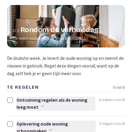
Rondom de verhuisdag
02
de week voor en na de sleuteloverdracht
De drukste week. Je levert de oude woning op en neemt de
nieuwe in gebruik. Regel deze dingen vooraf, want op de
dag zelf heb je er geen tijd meer voor.
0 van 6
TE REGELEN
Ontruiming regelen als de woning
2 weken vooraf
Ontruiming regelen als de woning leeg moet afvinken
leeg moet
Oplevering oude woning
3 dagen vooraf
Oplevering oude woning schoonmaken afvinken
schoonmaken