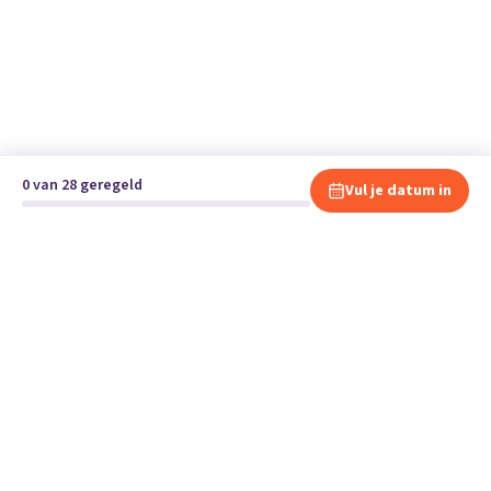
0 van 28 geregeld
Vul je datum in
Klaar om te verhuizen?
Vergelijk gratis en vrijblijvend verhuisbedrijven en andere
specialisten bij jou in de buurt.
Start je verhuizing