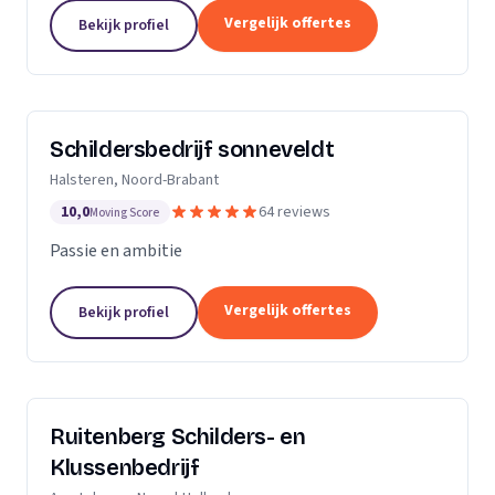
Dan bent u aan het juiste adres.Ik heb al meerdere
Vergelijk offertes
Bekijk profiel
jaren ervaring zowel als...
Schildersbedrijf sonneveldt
Halsteren, Noord-Brabant
10,0
64 reviews
Moving Score
Passie en ambitie
Vergelijk offertes
Bekijk profiel
Ruitenberg Schilders- en
Klussenbedrijf