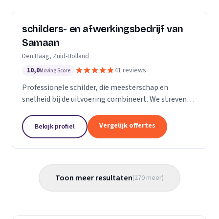
schilders- en afwerkingsbedrijf van
Samaan
Den Haag, Zuid-Holland
10,0
41 reviews
Moving Score
Professionele schilder, die meesterschap en
snelheid bij de uitvoering combineert. We streven
ernaar diensten te leveren met een hoge
flexibiliteit, onderscheidende kwaliteit en
Vergelijk offertes
Bekijk profiel
concurrerende...
Toon meer resultaten
(
270
meer
)