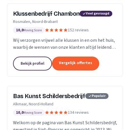
Klussenbedrijf Chambon
Veel gevraagd
Rosmalen, Noord-Brabant
10,0
152 reviews
Moving Score
Wij verzorgen vrijwel alle klussen in en om het huis,
waarbij de wensen van onze klanten altijd leidend
zijn. Wij doen daarbij wat we beloven, afspraak is
afspraak. Dankzij ons vakmanschap en direct...
Vergelijk offertes
Bekijk profiel
Bas Kunst Schildersbedrijf
Populair
Alkmaar, Noord-Holland
10,0
134 reviews
Moving Score
Welkom op de pagina van Bas Kunst Schildersbedrijf,
gevestigd in Sint-Pancras en opgericht in 2013. Wij