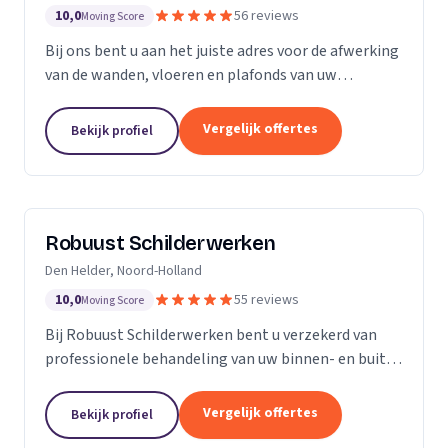
10,0
56 reviews
Moving Score
Bij ons bent u aan het juiste adres voor de afwerking
van de wanden, vloeren en plafonds van uw
droomhuis! Al het werk hebben we in eigen beheer,
met ons team pakken we dan ook de klus vakkundig
Vergelijk offertes
Bekijk profiel
aan...
Robuust Schilderwerken
Den Helder, Noord-Holland
10,0
55 reviews
Moving Score
Bij Robuust Schilderwerken bent u verzekerd van
professionele behandeling van uw binnen- en buiten
schilderwerk. Zowel huizen in monumentale staat
als nieuwbouwwoningen, en alles daar tussen in.
Vergelijk offertes
Bekijk profiel
Bij...