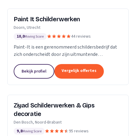
Paint It Schilderwerken
Doorn, Utrecht
10,0
44 reviews
Moving Score
Paint-It is een gerenommeerd schildersbedrijf dat
zich onderscheidt door zijn uitmuntende
vakmanschap en oog voor detail. Wij zijn trots op
ons werk en streven ernaar om elke klus tot een
Vergelijk offertes
Bekijk profiel
succes te...
Ziyad Schilderwerken & Gips
decoratie
Den Bosch, Noord-Brabant
9,8
95 reviews
Moving Score