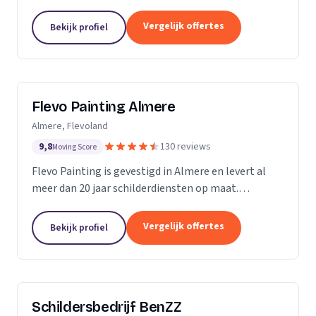
Vergelijk offertes
Bekijk profiel
Flevo Painting Almere
Almere, Flevoland
9,8
130 reviews
Moving Score
Flevo Painting is gevestigd in Almere en levert al
meer dan 20 jaar schilderdiensten op maat.
Particulieren, bedrijven en (semi)overheden uit de
provincie Flevoland, het Gooi, Amsterdam en
Vergelijk offertes
Bekijk profiel
omstreken...
Schildersbedrijf BenZZ