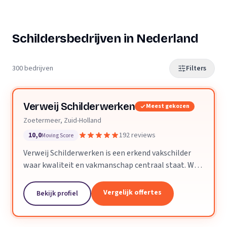
Schildersbedrijven in Nederland
300 bedrijven
Filters
Verweij Schilderwerken
Meest gekozen
Zoetermeer, Zuid-Holland
10,0
192 reviews
Moving Score
Verweij Schilderwerken is een erkend vakschilder
waar kwaliteit en vakmanschap centraal staat. Wij
streven altijd naar perfecte aflevering van het
opgeleverde werk.
Vergelijk offertes
Bekijk profiel