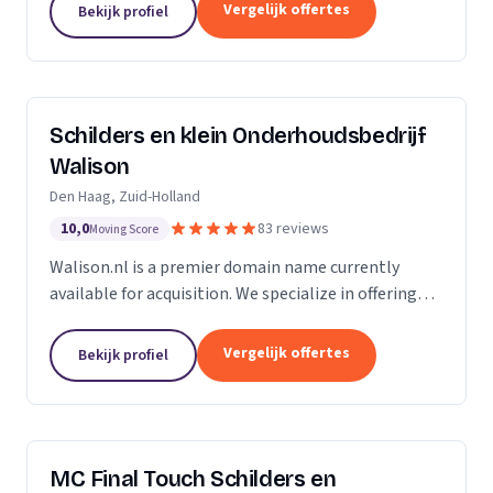
Of u nu in Amsterdam, Harderwijk, Amersfoort of
Vergelijk offertes
Bekijk profiel
elders...
Schilders en klein Onderhoudsbedrijf
Walison
Den Haag, Zuid-Holland
10,0
83 reviews
Moving Score
Walison.nl is a premier domain name currently
available for acquisition. We specialize in offering
high-value domain names that have the potential
to significantly enhance your digital presence. Our...
Vergelijk offertes
Bekijk profiel
MC Final Touch Schilders en