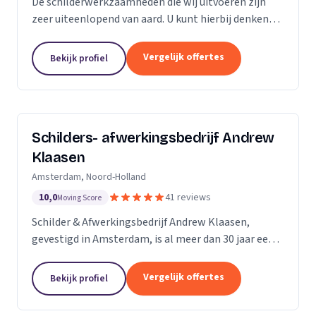
De schilderwerkzaamheden die wij uitvoeren zijn
zeer uiteenlopend van aard. U kunt hierbij denken
aan binnen- en buitenschilderwerk van woningen,
bedrijfspanden en overig onroerend goed. Het
Vergelijk offertes
Bekijk profiel
maakt...
Schilders- afwerkingsbedrijf Andrew
Klaasen
Amsterdam, Noord-Holland
10,0
41 reviews
Moving Score
Schilder & Afwerkingsbedrijf Andrew Klaasen,
gevestigd in Amsterdam, is al meer dan 30 jaar een
vertrouwde naam in de schilderswereld. Ons team
van ervaren professionals brengt kleur en leven in...
Vergelijk offertes
Bekijk profiel