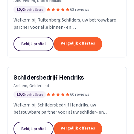
Amstelveen, Noord-Holland
10,0
62 reviews
Moving Score
Welkom bij Ruitenberg Schilders, uw betrouwbare
partner voor alle binnen- en
buitenschilderwerkzaamheden. Sinds 1999 zijn wij
een gevestigde naam in de provincie Noord-Holland,
Vergelijk offertes
Bekijk profiel
met een bijzondere...
Schildersbedrijf Hendriks
Arnhem, Gelderland
10,0
60 reviews
Moving Score
Welkom bij Schildersbedrijf Hendriks, uw
betrouwbare partner voor al uw schilder- en
behangwerkzaamheden. Met jarenlange ervaring in
de branche, onderscheiden we ons door onze
Vergelijk offertes
Bekijk profiel
expertise en toewijding...