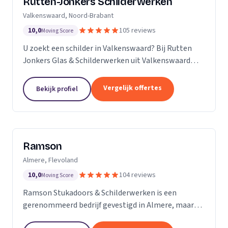
Rutten-Jonkers Schilderwerken
Valkenswaard, Noord-Brabant
10,0
105 reviews
Moving Score
U zoekt een schilder in Valkenswaard? Bij Rutten
Jonkers Glas & Schilderwerken uit Valkenswaard
bent u aan het juiste adres.
Vergelijk offertes
Bekijk profiel
Ramson
Almere, Flevoland
10,0
104 reviews
Moving Score
Ramson Stukadoors & Schilderwerken is een
gerenommeerd bedrijf gevestigd in Almere, maar
onze diensten strekken zich uit tot ver daarbuiten.