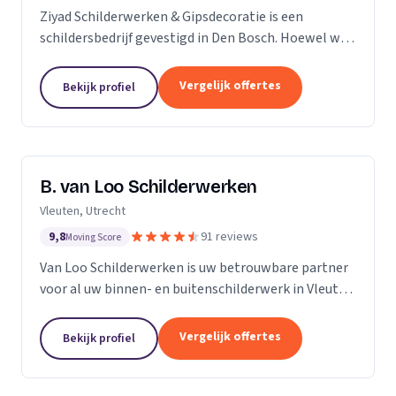
Ziyad Schilderwerken & Gipsdecoratie is een
schildersbedrijf gevestigd in Den Bosch. Hoewel we
relatief jong zijn, hebben we een team van ervaren
vakmensen die al vele jaren actief zijn in de...
Vergelijk offertes
Bekijk profiel
B. van Loo Schilderwerken
Vleuten, Utrecht
9,8
91 reviews
Moving Score
Van Loo Schilderwerken is uw betrouwbare partner
voor al uw binnen- en buitenschilderwerk in Vleuten
en omgeving. Met meer dan 18 jaar ervaring in de
branche, onderscheiden we ons door onze...
Vergelijk offertes
Bekijk profiel