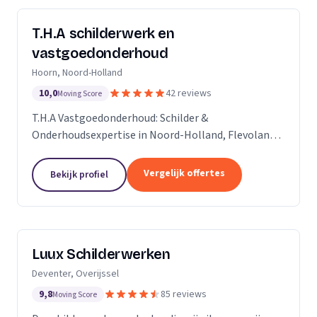
T.H.A schilderwerk en
vastgoedonderhoud
Hoorn, Noord-Holland
10,0
42 reviews
Moving Score
T.H.A Vastgoedonderhoud: Schilder &
Onderhoudsexpertise in Noord-Holland, Flevoland
en daarbuiten.
Vergelijk offertes
Bekijk profiel
Luux Schilderwerken
Deventer, Overijssel
9,8
85 reviews
Moving Score