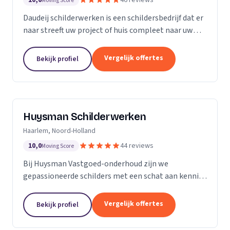
10,0
46 reviews
Moving Score
Daudeij schilderwerken is een schildersbedrijf dat er
naar streeft uw project of huis compleet naar uw
wensen op te knappen. We houden van netjes
werken en beschikken over goede materialen die
Vergelijk offertes
Bekijk profiel
ons...
Huysman Schilderwerken
Haarlem, Noord-Holland
10,0
44 reviews
Moving Score
Bij Huysman Vastgoed-onderhoud zijn we
gepassioneerde schilders met een schat aan kennis
en ervaring. Onze expertise strekt zich uit over
diverse projecten en materialen, waardoor we een
Vergelijk offertes
Bekijk profiel
breed scala...