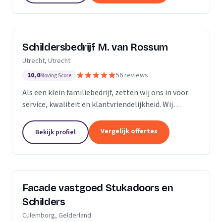
Schildersbedrijf M. van Rossum
Utrecht, Utrecht
10,0
56 reviews
Moving Score
Als een klein familiebedrijf, zetten wij ons in voor
service, kwaliteit en klantvriendelijkheid. Wij
bedienen zowel particulieren, verenigingen van
eigenaren als zakelijke klanten. Onze...
Vergelijk offertes
Bekijk profiel
Facade vastgoed Stukadoors en
Schilders
Culemborg, Gelderland