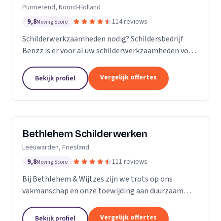
Purmerend, Noord-Holland
9,8
114 reviews
Moving Score
Schilderwerkzaamheden nodig? Schildersbedrijf
Benzz is er voor al uw schilderwerkzaamheden voor
binnen en buiten.
Vergelijk offertes
Bekijk profiel
Bethlehem Schilderwerken
Leeuwarden, Friesland
9,8
111 reviews
Moving Score
Bij Bethlehem & Wijtzes zijn we trots op ons
vakmanschap en onze toewijding aan duurzaam
schilderwerk. Ons team, bestaande uit vijf ervaren
professionals, is voortdurend in ontwikkeling en
Vergelijk offertes
Bekijk profiel