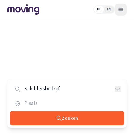
NL
EN
Home
/
Nederland
/
Schildersbedrijven
Alle schildersbedrijven in
Nederland
Vergelijk de beste schildersbedrijven in heel Nederland.
Zoeken