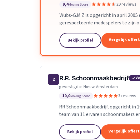
9,4
29 reviews
Moving Score
Wubs-G.M.Z is opgericht in april 2005 
gerespecteerde medespelers te zijn o
onderhouden van graven en monumente
Vergelijk offer
Bekijk profiel
R.R. Schoonmaakbedrijf
Ve
2
gevestigd in Nieuw-Amsterdam
10,0
3 reviews
Moving Score
RR Schoonmaakbedrijf, opgericht in 1
team van 11 ervaren schoonmakers en
onderscheiden ons door onze inzetbaarh
Vergelijk offer
Bekijk profiel