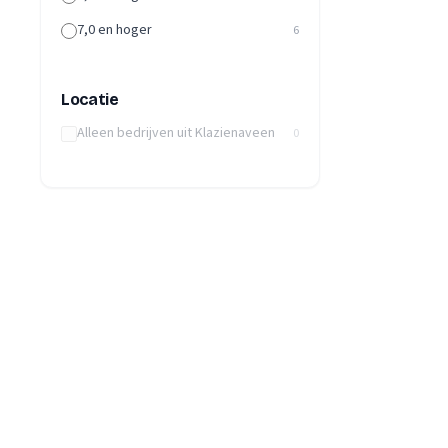
7,0 en hoger
6
Locatie
Alleen bedrijven uit Klazienaveen
0