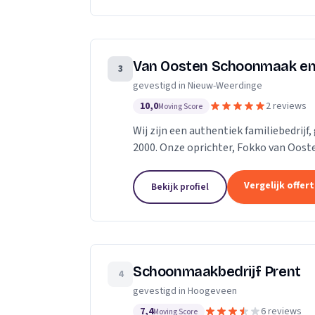
Van Oosten Schoonmaak e
3
gevestigd in Nieuw-Weerdinge
10,0
2 reviews
Moving Score
Wij zijn een authentiek familiebedrij
2000. Onze oprichter, Fokko van Oost
mee toen hij dit bedrijf startte....
Vergelijk offer
Bekijk profiel
Schoonmaakbedrijf Prent
4
gevestigd in Hoogeveen
7,4
6 reviews
Moving Score