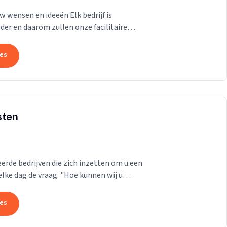
w wensen en ideeën Elk bedrijf is
nder en daarom zullen onze facilitaire
assen....
tes
sten
erde bedrijven die zich inzetten om u een
elke dag de vraag: "Hoe kunnen wij u
.
tes