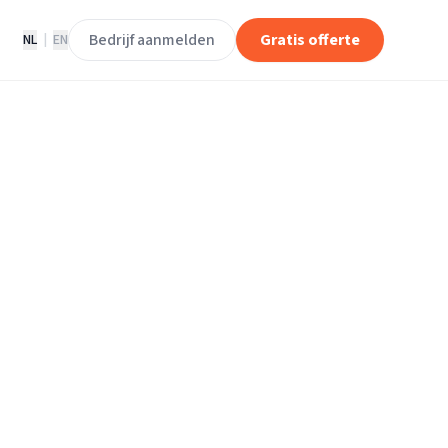
Bedrijf aanmelden
Gratis offerte
NL
|
EN
rijven in
Klazienaveen.