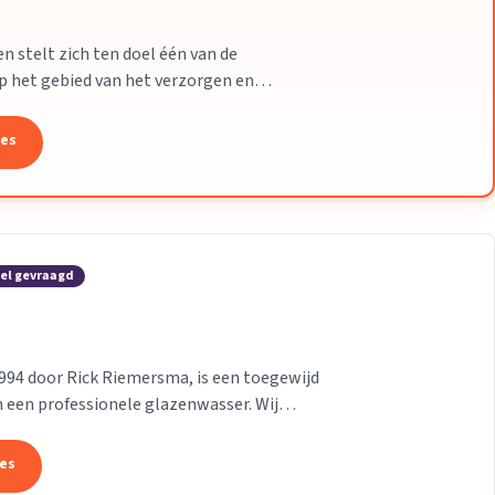
en stelt zich ten doel één van de
p het gebied van het verzorgen en
n in de noordelijke...
tes
el gevraagd
994 door Rick Riemersma, is een toegewijd
 een professionele glazenwasser. Wij
eid in alle...
tes