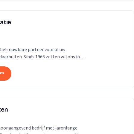
atie
betrouwbare partner voor al uw
arbuiten. Sinds 1966 zetten wij ons in
ing voor iedereen. Of...
tes
ten
toonaangevend bedrijf met jarenlange