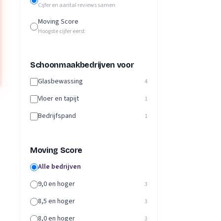
Cijfer en aantal reviews samen
Moving Score
Hoogste cijfer eerst
Schoonmaakbedrijven voor
Glasbewassing
4
Vloer en tapijt
1
Bedrijfspand
1
Moving Score
Alle bedrijven
9,0 en hoger
3
8,5 en hoger
3
8,0 en hoger
3