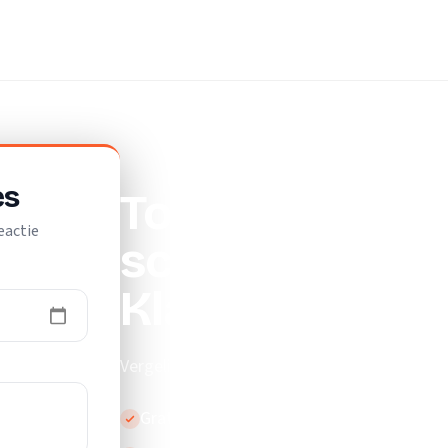
bedrijf
es
Top 10 beste
eactie
schoonmaakbed
Klazienaveen
Vergelijk de beste schoonmaakbedrijven in 
Gratis en vrijblijvend