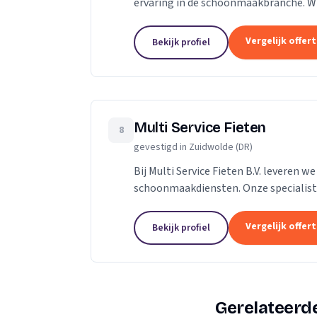
ervaring in de schoonmaakbranche. Wi
glasbewassing. Onze glazenwassers zij
Vergelijk offer
Bekijk profiel
Multi Service Fieten
8
gevestigd in Zuidwolde (DR)
Bij Multi Service Fieten B.V. leveren
schoonmaakdiensten. Onze specialistis
bekwaam in het omgaan met diverse sit
Vergelijk offer
Bekijk profiel
Gerelateerde