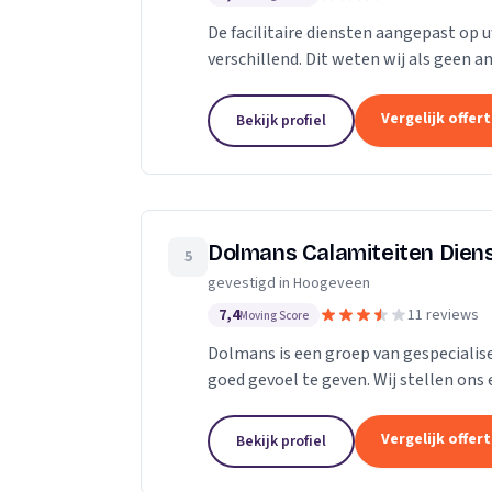
De facilitaire diensten aangepast op u
verschillend. Dit weten wij als geen a
diensten op uw wensen en ideeën aanp
Vergelijk offer
Bekijk profiel
Dolmans Calamiteiten Dien
5
gevestigd in Hoogeveen
7,4
11 reviews
Moving Score
Dolmans is een groep van gespecialise
goed gevoel te geven. Wij stellen ons 
gelukkig maken?" Wij leveren flexibel..
Vergelijk offer
Bekijk profiel