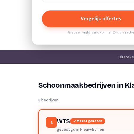
Vergelijk offertes
Gratis en vrijblijvend - binnen 24 uur reacti
Uitstek
Schoonmaakbedrijven in Kl
8 bedrijven
WTS
Meest gekozen
1
gevestigd in Nieuw-Buinen