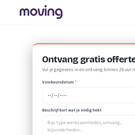
Home
/
Nederland
/
Drenthe
/
Klazienaveen
/
Schoonmaak
Ontvang gratis offert
Vul je gegevens in en ontvang binnen 24 uur r
Voorkeursdatum
*
Beschrijf kort wat je nodig hebt