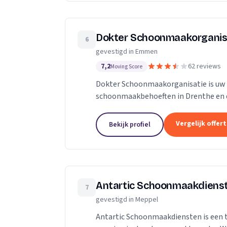
Dokter Schoonmaakorganis
6
gevestigd in Emmen
7,2
62 reviews
Moving Score
Dokter Schoonmaakorganisatie is uw 
schoonmaakbehoeften in Drenthe en da
voor een schonere en betere leefomgev
Vergelijk offer
Bekijk profiel
Antartic Schoonmaakdiens
7
gevestigd in Meppel
Antartic Schoonmaakdiensten is een 