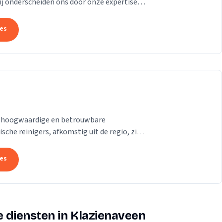
j onderscheiden ons door onze expertise in
n grondig...
tes
 we hoogwaardige en betrouwbare
che reinigers, afkomstig uit de regio, zijn
uaties, of...
tes
 diensten in Klazienaveen