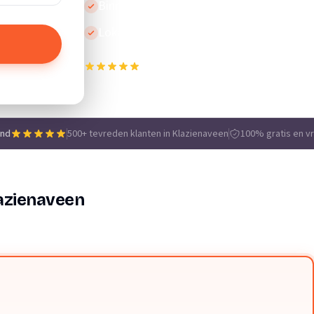
Binnen 24 uur reactie
Lokale vakmensen
500+ tevreden klanten in Klazienaveen
e
end
500+ tevreden klanten in Klazienaveen
100% gratis en vri
azienaveen