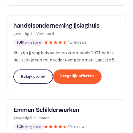
handelsonderneming jjslaghuis
gevestigd in Veenoord
9,0
42 reviews
Moving Score
Wij zijn jj slaghuis vader en zoon. sinds 2021 heb ik
het stokje van mijn vader overgenomen. Laatste 5
jaar heb ik in het bedrijf van mijn vader veel
meegelopen. Die meer als 15 jaar ervaring heeft...
Vergelijk offertes
Bekijk profiel
Emmen Schilderwerken
gevestigd in Emmen
9,2
20 reviews
Moving Score