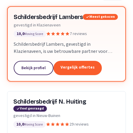
Schildersbedrijf Lambers
Meest gekozen
gevestigd in Klazienaveen
10,0
7 reviews
Moving Score
Schildersbedrijf Lambers, gevestigd in
Klazienaveen, is uw betrouwbare partner voor
diverse soorten schilderwerk, glasservice en
wandafwerking. Als klein bedrijf bieden we u de
Vergelijk offertes
Bekijk profiel
persoonlijke aandacht...
Schildersbedrijf N. Huiting
Veel gevraagd
gevestigd in Nieuw-Buinen
10,0
29 reviews
Moving Score