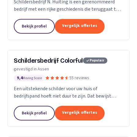
Schildersbedrijf N. Huiting is een gerenommeerd
bedrijf met een rijke geschiedenis die teruggaat tot
1860. Wij zijn gespecialiseerd in het
totaalonderhoud van uw pand of woning, met een
Vergelijk offertes
Bekijk profiel
breed scala...
Schildersbedrijf Colorful
Populair
gevestigd in Assen
9,4
55 reviews
Moving Score
Een uitstekende schilder voor uw huis of
bedrijfspand hoeft niet duur te zijn. Dat bewijst
Schildersbedrijf Colorful in Assen al jaren. Met volop
vakkennis en vele jaren ervaring leveren wij...
Vergelijk offertes
Bekijk profiel