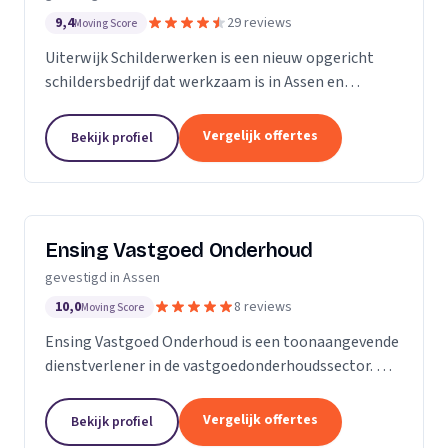
9,4
29 reviews
Moving Score
Uiterwijk Schilderwerken is een nieuw opgericht
schildersbedrijf dat werkzaam is in Assen en
omgeving. Wij zijn een klein, maar groeiend bedrijf.
Al onze schilders beschikken over een gedegen...
Vergelijk offertes
Bekijk profiel
Ensing Vastgoed Onderhoud
gevestigd in Assen
10,0
8 reviews
Moving Score
Ensing Vastgoed Onderhoud is een toonaangevende
dienstverlener in de vastgoedonderhoudssector. Wij
onderscheiden ons door een breed scala aan
diensten aan te bieden, waaronder
Vergelijk offertes
Bekijk profiel
gevelonderhoud,...