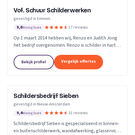
Vof. Schuur Schilderwerken
gevestigd in Emmen
9,8
17 reviews
Moving Score
Op 1 maart 2014 hebben wij, Renzo en Judith Jong
het bedrijf overgenomen. Renzo is schilder in hart
en nieren. Schilder sinds 2001 en sinds 2008 in dienst
bij Schuur. Renzo is een gedreven vakman,...
Vergelijk offertes
Bekijk profiel
Schildersbedrijf Sieben
gevestigd in Nieuw-Amsterdam
9,4
31 reviews
Moving Score
Schildersbedrijf Sieben is gespecialiseerd in binnen-
en buitenschilderwerk, wandafwerking, glasservice,