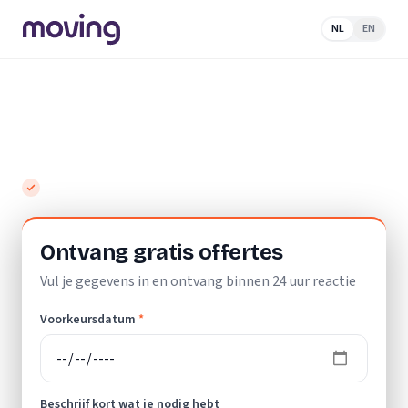
NL
EN
Home
/
Nederland
/
Drenthe
/
Klazienaveen
/
Schildersbedrijf
Top 10 beste schildersbedrijven in
Klazienaveen
Gratis en vrijblijvend
Ontvang gratis offertes
Vul je gegevens in en ontvang binnen 24 uur reactie
Voorkeursdatum
*
Beschrijf kort wat je nodig hebt