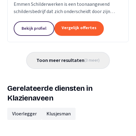
Emmen Schilderwerken is een toonaangevend
schildersbedrijf dat zich onderscheidt door zijn
expertise en toewijding aan kwaliteit. Wij zijn
gespecialiseerd in zowel binnen- als
Vergelijk offertes
Bekijk profiel
buitenschilderwerk, en...
Toon meer resultaten
(
3
meer
)
Gerelateerde diensten in
Klazienaveen
Vloerlegger
Klusjesman