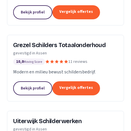
onderhoud- en herstelwerkzaamheden voor zowel
de particuliere als de zakelijke markt....
Vergelijk offertes
Bekijk profiel
Grezel Schilders Totaalonderhoud
gevestigd in Assen
10,0
11 reviews
Moving Score
Modern en milieu bewust schildersbedrijf.
Vergelijk offertes
Bekijk profiel
Uiterwijk Schilderwerken
gevestigd in Assen