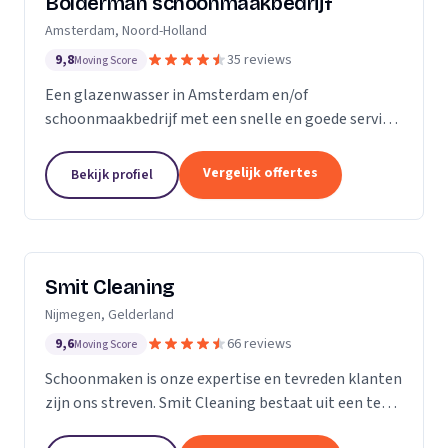
Bolderman schoonmaakbedrijf
Amsterdam, Noord-Holland
9,8
35 reviews
Moving Score
Een glazenwasser in Amsterdam en/of
schoonmaakbedrijf met een snelle en goede service
gezocht? Onze vakbekwame glazenwassers en
schoonmaakmedewerkers zijn actief in héél
Vergelijk offertes
Bekijk profiel
Amsterdam en ontzorgen u met...
Smit Cleaning
Nijmegen, Gelderland
9,6
66 reviews
Moving Score
Schoonmaken is onze expertise en tevreden klanten
zijn ons streven. Smit Cleaning bestaat uit een team
van vakmensen met uitgebreide ervaring in het