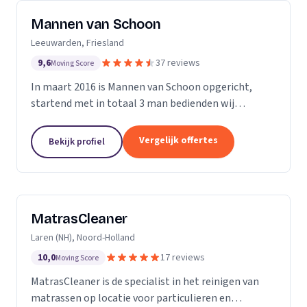
Mannen van Schoon
Leeuwarden, Friesland
9,6
37 reviews
Moving Score
In maart 2016 is Mannen van Schoon opgericht,
startend met in totaal 3 man bedienden wij
voornamelijk de lokale markt. Met de focus op
specialistische schoonmaak groeide Mannen van
Vergelijk offertes
Bekijk profiel
Schoon al snel uit...
MatrasCleaner
Laren (NH), Noord-Holland
10,0
17 reviews
Moving Score
MatrasCleaner is de specialist in het reinigen van
matrassen op locatie voor particulieren en