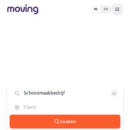
NL
EN
Home
/
Nederland
/
Schoonmaakbedrijven
Alle schoonmaakbedrijven in
Nederland
Vergelijk de beste schoonmaakbedrijven in heel
Nederland.
Zoeken