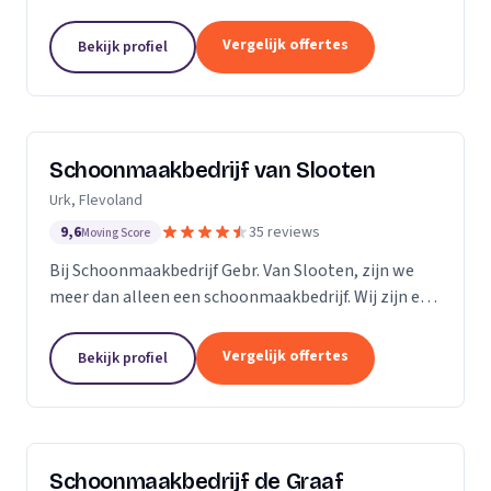
bedrijven. Met een inwendige dieptereiniging en UVC
desinfectie van de matrassen wordt alle vervuiling...
Vergelijk offertes
Bekijk profiel
Schoonmaakbedrijf van Slooten
Urk, Flevoland
9,6
35 reviews
Moving Score
Bij Schoonmaakbedrijf Gebr. Van Slooten, zijn we
meer dan alleen een schoonmaakbedrijf. Wij zijn een
team van toegewijde professionals die zich inzetten
om uw omgeving schoon, fris en gastvrij te...
Vergelijk offertes
Bekijk profiel
Schoonmaakbedrijf de Graaf