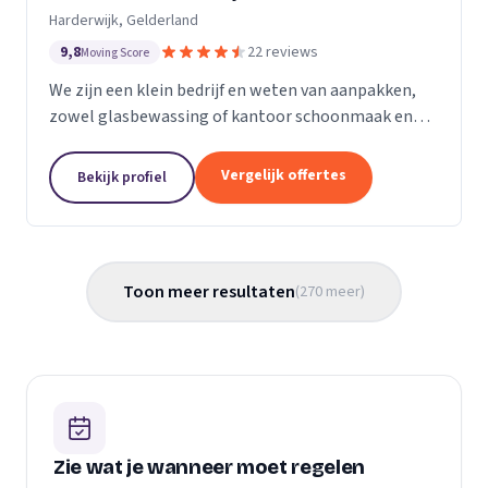
Harderwijk, Gelderland
9,8
22 reviews
Moving Score
We zijn een klein bedrijf en weten van aanpakken,
zowel glasbewassing of kantoor schoonmaak en
hotel schoonmaak of scholen, en allerlei andere
bedrijven waar schoon gemaakt moet worden is
Vergelijk offertes
Bekijk profiel
voor ons...
Toon meer resultaten
(
270
meer
)
Zie wat je wanneer moet regelen