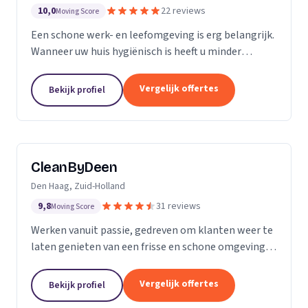
10,0
22 reviews
Moving Score
Een schone werk- en leefomgeving is erg belangrijk.
Wanneer uw huis hygiënisch is heeft u minder
gezondheidsrisico’s. Daarnaast maakt het natuurlijk
een goede indruk op anderen, als uw bedrijfspand...
Vergelijk offertes
Bekijk profiel
CleanByDeen
Den Haag, Zuid-Holland
9,8
31 reviews
Moving Score
Werken vanuit passie, gedreven om klanten weer te
laten genieten van een frisse en schone omgeving.
Uw interieur 100% bacterie, geur en VLEKVRIJ!
Beleef het weer als nieuw! Het bedrijf voor uw...
Vergelijk offertes
Bekijk profiel