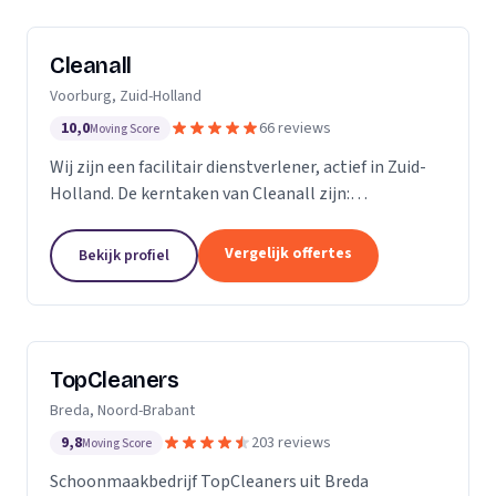
Cleanall
Voorburg, Zuid-Holland
10,0
66 reviews
Moving Score
Wij zijn een facilitair dienstverlener, actief in Zuid-
Holland. De kerntaken van Cleanall zijn:
schoonmaak, vloeronderhoud en glasbewassing die
wij aanbieden in particulieren en zakelijke
Vergelijk offertes
Bekijk profiel
omgevingen....
TopCleaners
Breda, Noord-Brabant
9,8
203 reviews
Moving Score
Schoonmaakbedrijf TopCleaners uit Breda