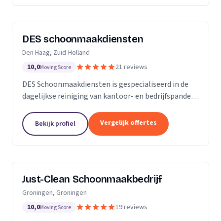
DES schoonmaakdiensten
Den Haag, Zuid-Holland
10,0
21 reviews
Moving Score
DES Schoonmaakdiensten is gespecialiseerd in de
dagelijkse reiniging van kantoor- en bedrijfspanden
in de regio Zuid-Holland. Daarnaast hebben we veel
ervaring in de glas- en gevelreiniging. Maar met...
Vergelijk offertes
Bekijk profiel
Just-Clean Schoonmaakbedrijf
Groningen, Groningen
10,0
19 reviews
Moving Score