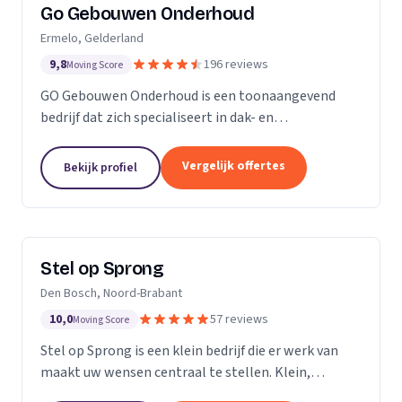
Go Gebouwen Onderhoud
Ermelo, Gelderland
9,8
196 reviews
Moving Score
GO Gebouwen Onderhoud is een toonaangevend
bedrijf dat zich specialiseert in dak- en
gevelreiniging en al het onderhoud dat daarmee
samenhangt. Met onze vakkundige aanpak zorgen
Vergelijk offertes
Bekijk profiel
we ervoor dat uw pand...
Stel op Sprong
Den Bosch, Noord-Brabant
10,0
57 reviews
Moving Score
Stel op Sprong is een klein bedrijf die er werk van
maakt uw wensen centraal te stellen. Klein,
persoonlijk en meer dan een uitstekende dienst. Wij