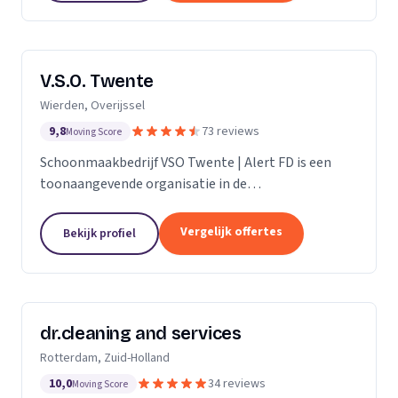
V.S.O. Twente
Wierden, Overijssel
9,8
73 reviews
Moving Score
Schoonmaakbedrijf VSO Twente | Alert FD is een
toonaangevende organisatie in de
schoonmaakbranche. Met onze geavanceerde
technieken en moderne machines, onderscheiden
Vergelijk offertes
Bekijk profiel
we ons door het leveren van...
dr.cleaning and services
Rotterdam, Zuid-Holland
10,0
34 reviews
Moving Score