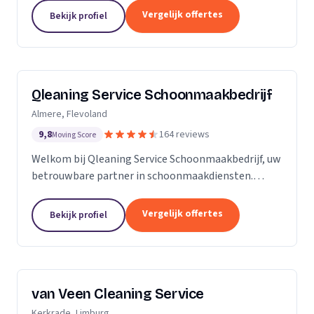
zijn Stel op Sprong gestart om mensen te helpen
Vergelijk offertes
Bekijk profiel
en...
Qleaning Service Schoonmaakbedrijf
Almere, Flevoland
9,8
164 reviews
Moving Score
Welkom bij Qleaning Service Schoonmaakbedrijf, uw
betrouwbare partner in schoonmaakdiensten.
Gevestigd in het bruisende Flevoland, streven wij
ernaar om de standaard in schoonmaakexpertise
Vergelijk offertes
Bekijk profiel
te...
van Veen Cleaning Service
Kerkrade, Limburg