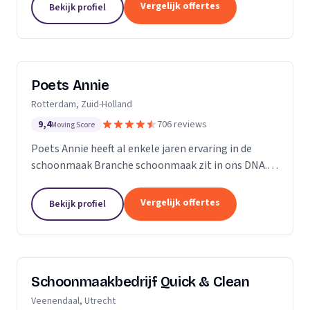
professioneel reinigen van zonnepanelen,
Vergelijk offertes
Bekijk profiel
dakgoten...
Poets Annie
Rotterdam, Zuid-Holland
9,4
706 reviews
Moving Score
Poets Annie heeft al enkele jaren ervaring in de
schoonmaak Branche schoonmaak zit in ons DNA.
Wij hebben ervaring in de algemene ruimtes
Kantoor panden Scholen Zwembaden Vakantie
Vergelijk offertes
Bekijk profiel
parkeren Traphuizen...
Schoonmaakbedrijf Quick & Clean
Veenendaal, Utrecht