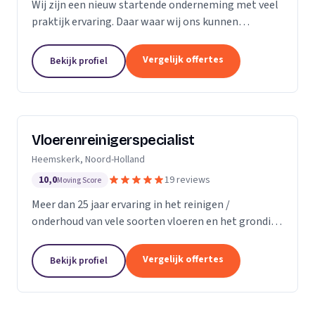
Wij zijn een nieuw startende onderneming met veel
praktijk ervaring. Daar waar wij ons kunnen
onderscheiding in direct contact zonder al te veel
schijven. Direct antwoord en flexibele
Vergelijk offertes
Bekijk profiel
inzetbaarheid....
Vloerenreinigerspecialist
Heemskerk, Noord-Holland
10,0
19 reviews
Moving Score
Meer dan 25 jaar ervaring in het reinigen /
onderhoud van vele soorten vloeren en het grondig
reinigen en desinfecteren van diverse ruimtes en
objecten zoals meubels en stoelen, zowel bij u
Vergelijk offertes
Bekijk profiel
thuis...