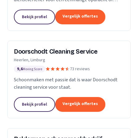
wekelijkse schoonmaak? Wij zijn een klein maar
groeiende onderneming die zich uit wilt breiden in
Vergelijk offertes
Bekijk profiel
het vak.
Doorschodt Cleaning Service
Heerlen, Limburg
9,6
73 reviews
Moving Score
Schoonmaken met passie dat is waar Doorschodt
cleaning service voor staat.
Vergelijk offertes
Bekijk profiel