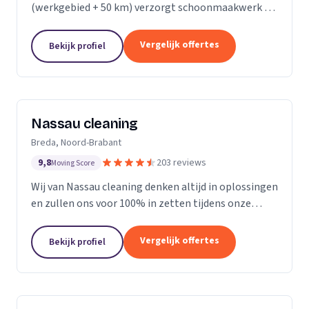
(werkgebied + 50 km) verzorgt schoonmaakwerk bij
bedrijven en particulieren. Ons team bestaat uit 70
enthousiaste en vak geschoolde schoonmakers. Wij
Vergelijk offertes
Bekijk profiel
leveren...
Nassau cleaning
Breda, Noord-Brabant
9,8
203 reviews
Moving Score
Wij van Nassau cleaning denken altijd in oplossingen
en zullen ons voor 100% in zetten tijdens onze
werkzaamheden!
Vergelijk offertes
Bekijk profiel