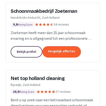
Schoonmaakbedrijf Zoeteman
Hendrik-Ido-Ambacht, Zuid-Holland
9,8
54 reviews
Moving Score
Zoeteman heeft meer dan 25 jaar schoonmaak
ervaring en is uitgegroeid tot een professionele
facilitair dienstverlener. Met ruim 100 enthousiaste
medewerkers zijn we actief in de regio Rotterdam,...
Vergelijk offertes
Bekijk profiel
Net top holland cleaning
Rijswijk, Zuid-Holland
10,0
27 reviews
Moving Score
Bent u op zoek naar een betrouwbare schoonmaak
dienstverlener voor een eenmalige opdracht of