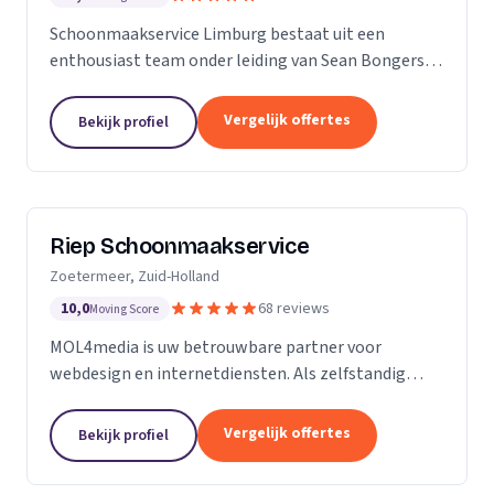
Schoonmaakservice Limburg bestaat uit een
enthousiast team onder leiding van Sean Bongers,
de eigenaar. Hij is vol passie dit bedrijf begonnen na
een aantal jaren in de schoonmaakbranche
Vergelijk offertes
Bekijk profiel
werkzaam te...
Riep Schoonmaakservice
Zoetermeer, Zuid-Holland
10,0
68 reviews
Moving Score
MOL4media is uw betrouwbare partner voor
webdesign en internetdiensten. Als zelfstandig
webdesigner en -bouwer, gespecialiseerd in het
Content Management Systeem Joomla, zet ik, Ton
Vergelijk offertes
Bekijk profiel
van der Helm,...