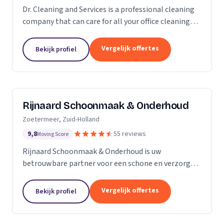
Dr. Cleaning and Services is a professional cleaning
company that can care for all your office cleaning
needs. We offer a wide range of services, from
general cleaning to deep cleaning, so you can...
Vergelijk offertes
Bekijk profiel
Rijnaard Schoonmaak & Onderhoud
Zoetermeer, Zuid-Holland
9,8
55 reviews
Moving Score
Rijnaard Schoonmaak & Onderhoud is uw
betrouwbare partner voor een schone en verzorgde
woon- of werkomgeving. Als kleinschalig, maar
goed georganiseerd schoonmaakbedrijf uit
Vergelijk offertes
Bekijk profiel
Zoetermeer, bieden wij...