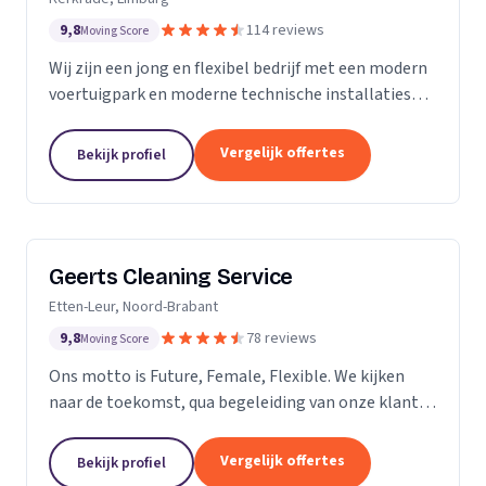
9,8
114 reviews
Moving Score
Wij zijn een jong en flexibel bedrijf met een modern
voertuigpark en moderne technische installaties
t.b.v. de glasbewassing en schoonmaak. Wij werken
zowel voor Particulier als zakelijke klanten....
Vergelijk offertes
Bekijk profiel
Geerts Cleaning Service
Etten-Leur, Noord-Brabant
9,8
78 reviews
Moving Score
Ons motto is Future, Female, Flexible. We kijken
naar de toekomst, qua begeleiding van onze klanten
en duurzaamheid van onze producten. Als twee
vrouwelijke ondernemers behandelen wij ons
Vergelijk offertes
Bekijk profiel
personeel...