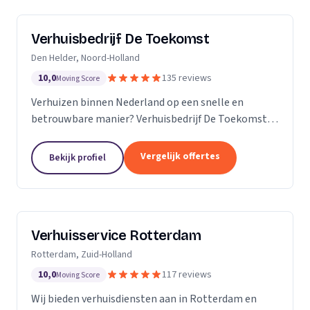
Verhuisbedrijf De Toekomst
Den Helder, Noord-Holland
10,0
135 reviews
Moving Score
Verhuizen binnen Nederland op een snelle en
betrouwbare manier? Verhuisbedrijf De Toekomst
zorgt ervoor dat uw spullen op veilige wijze verhuisd
worden naar de nieuwe locatie. En dat 24/7! Want of
Vergelijk offertes
Bekijk profiel
u...
Verhuisservice Rotterdam
Rotterdam, Zuid-Holland
10,0
117 reviews
Moving Score
Wij bieden verhuisdiensten aan in Rotterdam en