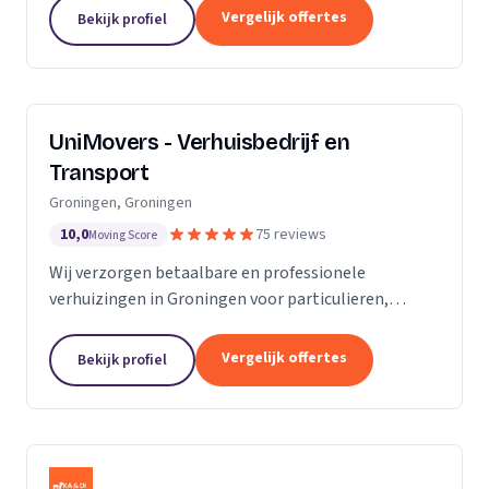
van de KvK. Door de toename van opdrachtgevers
Vergelijk offertes
Bekijk profiel
hebben wij...
UniMovers - Verhuisbedrijf en
Transport
Groningen, Groningen
10,0
75 reviews
Moving Score
Wij verzorgen betaalbare en professionele
verhuizingen in Groningen voor particulieren,
studenten en bedrijven met volledige service.
Vergelijk offertes
Bekijk profiel