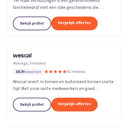
Ter Haar Verhuizingen is een gerenommeerd
familiebedrijf met een rijke geschiedenis die
teruggaat tot vier generaties. Wij zijn
gespecialiseerd in het bieden van naadloze en
Vergelijk offertes
Bekijk profiel
zorgeloze verhuisdiensten...
wescal
Wolvega, Friesland
10,0
62 reviews
Moving Score
Wescal levert in binnen en buitenland binnen snelle
tijd. Met onze vaste medewerkers en goed
wagenpark rijden wij naar onze klanten. Wij komen
na wat we beloven. Door goede
Vergelijk offertes
Bekijk profiel
kwaliteitsvoertuigen te...