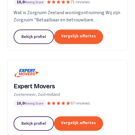
10,0
71 reviews
Moving Score
Wat is Zorgruim Zeeland woningontruiming Wij zijn
Zorgruim "Betaalbaar en betrouwbare
professionals in woningontruiming, schoonmaak en
kleine verhuizingen.” Onze Kwaliteit is namelijk zo
Vergelijk offertes
Bekijk profiel
ongelofelijk...
Expert Movers
Zoetermeer, Zuid-Holland
10,0
67 reviews
Moving Score
Vergelijk offertes
Bekijk profiel