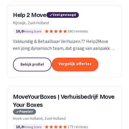
Help 2 Move
Veel gevraagd
Rijswijk, Zuid-Holland
10,0
340 reviews
Moving Score
Vakkundig & Betaalbaar Verhuizen ?? Help2Move
een jong dynamisch team, dat graag van aanpakken
weet. Benieuwd wat uw verhuizing gaat kosten ?
Vraag naar de mogelijkheden.
Vergelijk offertes
Bekijk profiel
MoveYourBoxes | Verhuisbedrijf Move
Your Boxes
Populair
Hoek van Holland, Zuid-Holland
10,0
173 reviews
Moving Score