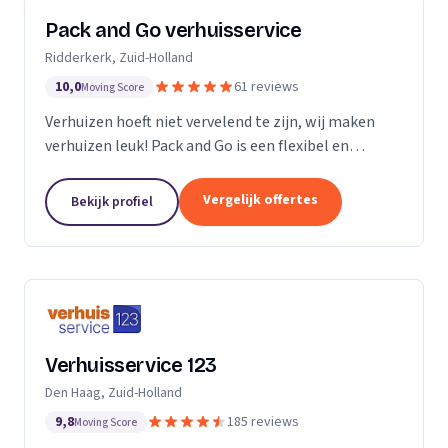
Pack and Go verhuisservice
Ridderkerk, Zuid-Holland
10,0
61 reviews
Moving Score
Verhuizen hoeft niet vervelend te zijn, wij maken
verhuizen leuk! Pack and Go is een flexibel en
servicegericht familiebedrijf waar u terecht kan voor
al uw verhuizingen. Met ons team van...
Vergelijk offertes
Bekijk profiel
Verhuisservice 123
Den Haag, Zuid-Holland
9,8
185 reviews
Moving Score