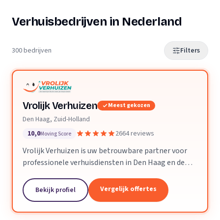
Verhuisbedrijven in Nederland
300 bedrijven
Filters
Vrolijk Verhuizen
Meest gekozen
Den Haag, Zuid-Holland
10,0
2664 reviews
Moving Score
Vrolijk Verhuizen is uw betrouwbare partner voor
professionele verhuisdiensten in Den Haag en de
hele provincie Zuid-Holland. Met jarenlange
ervaring en een toegewijd team zorgen wij ervoor
Vergelijk offertes
Bekijk profiel
dat uw verhuizing soepel en zorgeloos verloopt.