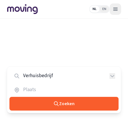
NL
EN
Home
/
Nederland
/
Verhuisbedrijven
Alle verhuisbedrijven in Nederland
Vergelijk de beste verhuisbedrijven in heel Nederland.
Zoeken