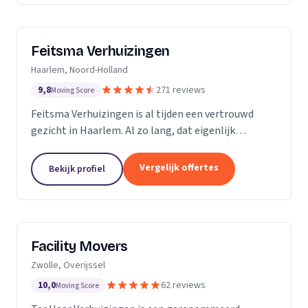
Feitsma Verhuizingen
Haarlem, Noord-Holland
9,8
271 reviews
Moving Score
Feitsma Verhuizingen is al tijden een vertrouwd
gezicht in Haarlem. Al zo lang, dat eigenlijk
niemand precies meer weet wanneer opa Feitsma
ooit begonnen is met verhuizen. De eerste
Vergelijk offertes
Bekijk profiel
advertenties van...
Facility Movers
Zwolle, Overijssel
10,0
62 reviews
Moving Score