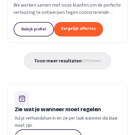
We werken samen met onze klanten om de perfecte
verhuizing te ontwerpen tegen concurrerende
prijzen en met de beste verhuismaterialen. We
weten dat verhuizen een stressvol proces kan zijn.
Vergelijk offertes
Bekijk profiel
Daarom...
Toon meer resultaten
(
270
meer
)
Zie wat je wanneer moet regelen
Vul je verhuisdatum in en zie per taak wanneer die klaar
moet zijn.