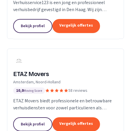
Verhuisservice123 is een jong en professioneel
verhuisbedrijf gevestigd in Den Haag. Wij zijn
gespecialiseerd in particuliere verhuizingen en
bieden een complete en zorgeloze verhuisservice.
Vergelijk offertes
Bekijk profiel
Met een ervaren team werken wij efficiënt,
zorgvuldig en tegen transparante uurtarieven.
Klanttevredenheid, duidelijke communicatie en
betrouwbaarheid staan bij ons centraal.
ETAZ Movers
Amsterdam, Noord-Holland
10,0
58 reviews
Moving Score
ETAZ Movers biedt professionele en betrouwbare
verhuisdiensten voor zowel particulieren als
bedrijven. Wij combineren ervaring met een
persoonlijke aanpak, zodat elke verhuizing efficiënt
Vergelijk offertes
Bekijk profiel
en zonder stress verloopt. Ons team werkt