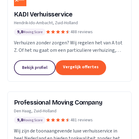
KADI Verhuisservice
Hendrik-Ido-Ambacht, Zuid-Holland
9,8
488 reviews
Moving Score
Verhuizen zonder zorgen? Wij regelen het van A tot
Z. Of het nu gaat om een particuliere verhuizing,
zakelijke verhuisopdracht of ontruiming: wij werken
snel, zorgvuldig en betrouwbaar. Van inpakken en
Vergelijk offertes
Bekijk profiel
monteren tot transport en tijdelijke opslag — u
kunt op ons rekenen. Met onze professionele
aanpak en uitstekende klantbeoordelingen zorgen
wij voor een soepele verhuizing zonder stress.
Professional Moving Company
Den Haag, Zuid-Holland
9,8
481 reviews
Moving Score
Wij zijn de toonaangevende luxe verhuisservice in
heel Nederland en bieden topkwaliteit zonder het