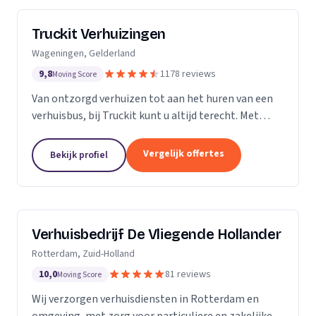
Truckit Verhuizingen
Wageningen, Gelderland
9,8
1178 reviews
Moving Score
Van ontzorgd verhuizen tot aan het huren van een
verhuisbus, bij Truckit kunt u altijd terecht. Met
onze formule hebben wij al duizenden tevreden
klanten geholpen door heel Nederland.
Vergelijk offertes
Bekijk profiel
Verhuisbedrijf De Vliegende Hollander
Rotterdam, Zuid-Holland
10,0
81 reviews
Moving Score
Wij verzorgen verhuisdiensten in Rotterdam en
omgeving, met zorg voor particuliere en zakelijke