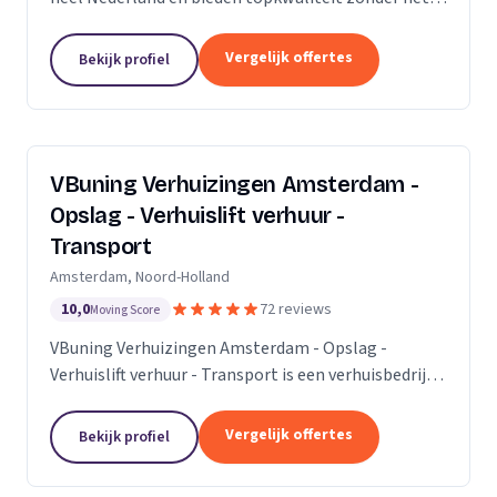
premium prijskaartje. Onze missie is om het
verhuisproces te transformeren in een naadloze en...
Vergelijk offertes
Bekijk profiel
VBuning Verhuizingen Amsterdam -
Opslag - Verhuislift verhuur -
Transport
Amsterdam, Noord-Holland
10,0
72 reviews
Moving Score
VBuning Verhuizingen Amsterdam - Opslag -
Verhuislift verhuur - Transport is een verhuisbedrijf
met een vestiging in Amsterdam.
Vergelijk offertes
Bekijk profiel