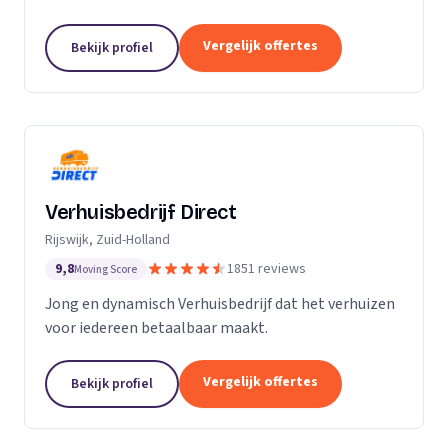
Particuliere verhuizingen, bedrijfsverhuizingen,
opslag van inboedel, de- en montageservice,...
Vergelijk offertes
Bekijk profiel
Verhuisbedrijf Direct
Rijswijk, Zuid-Holland
9,8
1851 reviews
Moving Score
Jong en dynamisch Verhuisbedrijf dat het verhuizen
voor iedereen betaalbaar maakt.
Vergelijk offertes
Bekijk profiel