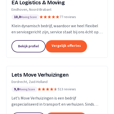
EA Logistics & Moving
Eindhoven, Noord-Brabant
10,0
77 reviews
Moving Score
Klein dynamisch bedrijf, waardoor we heel flexibel
en servicegericht zijn, service staat bij ons écht op
nummer één.
Vergelijk offertes
Bekijk profiel
Lets Move Verhuizingen
Dordrecht, Zuid-Holland
9,8
513 reviews
Moving Score
Let’s Move Verhuizingen is een bedrijf
gespecialiseerd in transport en verhuizen. Sinds
2015 zijn wij geregistreerd in het handelsregister