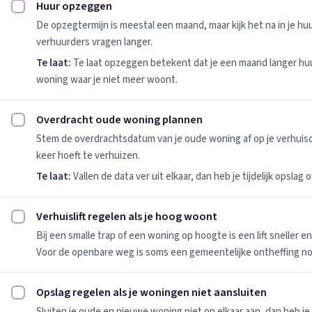
Huur opzeggen
Huur opzeggen afvinken
De opzegtermijn is meestal een maand, maar kijk het na in je h
verhuurders vragen langer.
Te laat:
Te laat opzeggen betekent dat je een maand langer huu
woning waar je niet meer woont.
Overdracht oude woning plannen
Overdracht oude woning plannen afvinken
Stem de overdrachtsdatum van je oude woning af op je verhuis
keer hoeft te verhuizen.
Te laat:
Vallen de data ver uit elkaar, dan heb je tijdelijk opslag
Verhuislift regelen als je hoog woont
Verhuislift regelen als je hoog woont afvinken
Bij een smalle trap of een woning op hoogte is een lift sneller e
Voor de openbare weg is soms een gemeentelijke ontheffing no
Opslag regelen als je woningen niet aansluiten
Opslag regelen als je woningen niet aansluiten afvinken
Sluiten je oude en nieuwe woning niet op elkaar aan, dan heb je 