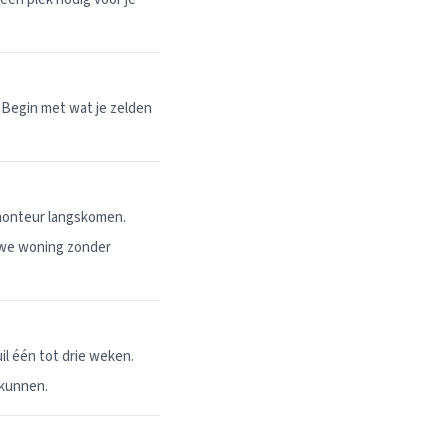
 Begin met wat je zelden
 monteur langskomen.
uwe woning zonder
l één tot drie weken.
 kunnen.