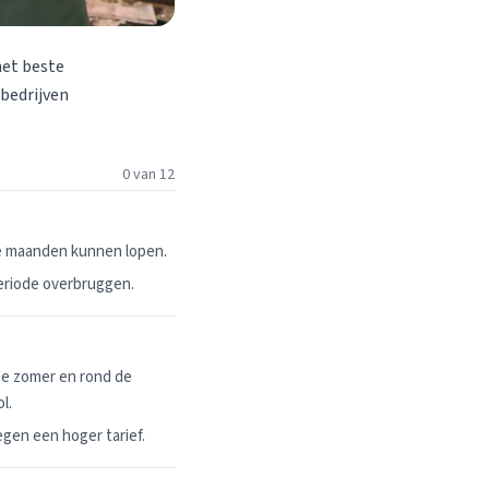
het beste
 bedrijven
0 van 12
ie maanden kunnen lopen.
periode overbruggen.
de zomer en rond de
l.
egen een hoger tarief.