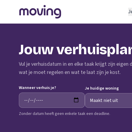
J
REGELEN
Verhuisbedrijf
Jouw verhuispla
Opslagruimte
INRICHTEN
Vul je verhuisdatum in en elke taak krijgt zijn eigen
Schoonmaakbedrijf
wat je moet regelen en wat te laat zijn je kost.
Klusjesman
Wanneer verhuis je?
Loodgieter
Je huidige woning
Slotenmaker
Zonder datum heeft geen enkele taak een deadline.
TOOLS BIJ VERHUIZEN