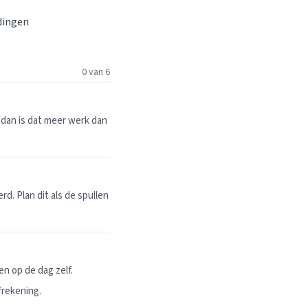
 dingen
0 van 6
dan is dat meer werk dan
. Plan dit als de spullen
n op de dag zelf.
frekening.