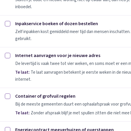
inboedel.
Inpakservice boeken of dozen bestellen
Inpakservice boeken of dozen bestellen afvinken
Zelf inpakken kost gemiddeld meer tijd dan mensen inschatten.
gebruikt.
Internet aanvragen voor je nieuwe adres
Internet aanvragen voor je nieuwe adres afvinken
De levertijd is vaak twee tot vier weken, en soms moet er een
Te laat:
Te laat aanvragen betekent je eerste weken in de nie
internet.
Container of grofvuil regelen
Container of grofvuil regelen afvinken
Bij de meeste gemeenten duurt een ophaalafspraak voor grofvui
Te laat:
Zonder afspraak blijf je met spullen zitten die niet mee
Energiecontract meeverhuizen of overstappen