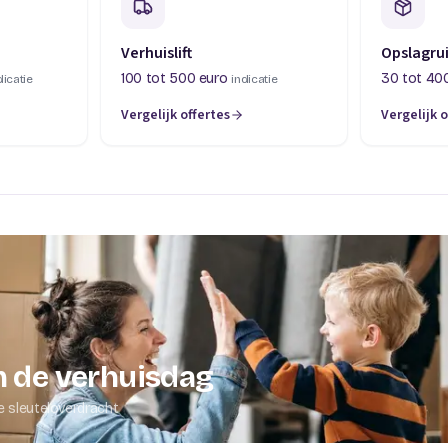
Verhuislift
Opslagru
100 tot 500 euro
30 tot 40
dicatie
indicatie
Vergelijk offertes
Vergelijk o
abblad)
(opent in een nieuw tabblad)
(opent in 
 de verhuisdag
e sleuteloverdracht