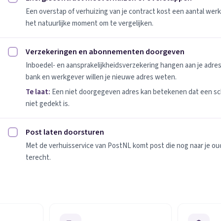
Energiecontract meeverhuizen of overstappen afvinken
Een overstap of verhuizing van je contract kost een aantal werk
het natuurlijke moment om te vergelijken.
Verzekeringen en abonnementen doorgeven
Verzekeringen en abonnementen doorgeven afvinken
Inboedel- en aansprakelijkheidsverzekering hangen aan je adres
bank en werkgever willen je nieuwe adres weten.
Te laat:
Een niet doorgegeven adres kan betekenen dat een sc
niet gedekt is.
Post laten doorsturen
Post laten doorsturen afvinken
Met de verhuisservice van PostNL komt post die nog naar je oude
terecht.