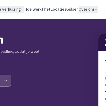
e verhuizing
Hoe werkt het
Locaties
Gidsen
Over ons
Verhuislift
n
Woningontruiming
 deadline, zodat je weet
Schildersbedrijf
Vloerlegger
Elektricien