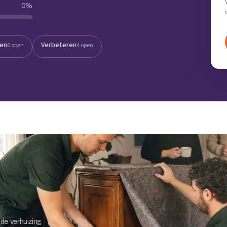
0
%
Verhuisvolume berekenen
enen
Energie vergelijken
ten
Verbeteren
6 open
4 open
de verhuizing