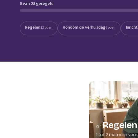
0 van 28 geregeld
Verhuisplanner
Verhuisdozen berek
Regelen
Rondom de verhuisdag
Inrich
12 open
6 open
Regelen
01
1 tot 2 maanden voor 