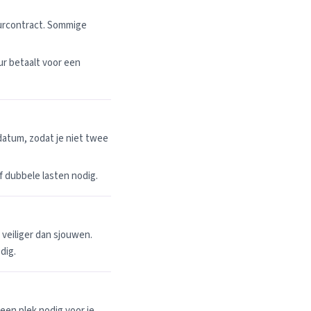
uurcontract. Sommige
r betaalt voor een
datum, zodat je niet twee
 of dubbele lasten nodig.
n veiliger dan sjouwen.
dig.
een plek nodig voor je