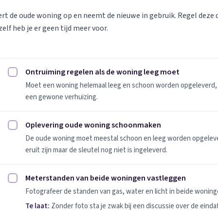
vert de oude woning op en neemt de nieuwe in gebruik. Regel deze
elf heb je er geen tijd meer voor.
Ontruiming regelen als de woning leeg moet
Ontruiming regelen als de woning leeg moet afvinken
Moet een woning helemaal leeg en schoon worden opgeleverd, 
een gewone verhuizing.
Oplevering oude woning schoonmaken
Oplevering oude woning schoonmaken afvinken
De oude woning moet meestal schoon en leeg worden opgeleverd
eruit zijn maar de sleutel nog niet is ingeleverd.
Meterstanden van beide woningen vastleggen
Meterstanden van beide woningen vastleggen afvinken
Fotografeer de standen van gas, water en licht in beide woninge
Te laat:
Zonder foto sta je zwak bij een discussie over de einda