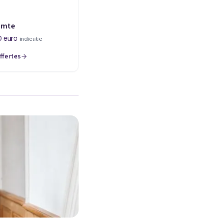
imte
0 euro
indicatie
ffertes
een nieuw tabblad)