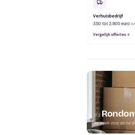
Verhuisbedrijf
350 tot 2.800 euro
in
Vergelijk offertes
(opent in een nieuw t
Rondom
02
de week voor en na d