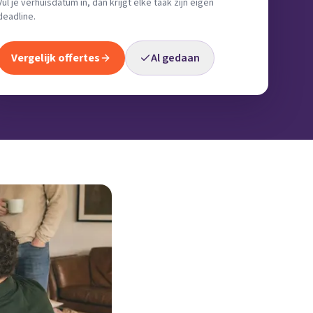
Vul je verhuisdatum in, dan krijgt elke taak zijn eigen
deadline.
Vergelijk offertes
Al gedaan