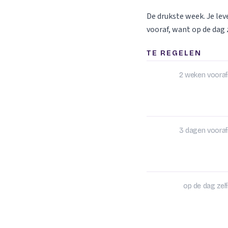
De drukste week. Je le
vooraf, want op de dag z
TE REGELEN
2 weken vooraf
3 dagen vooraf
op de dag zelf