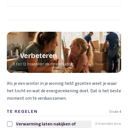
Verbeteren
04
3 tot 12 maanden na de verhuizing
Als je een winter in je woning hebt gezeten weet je waar
het tocht en wat de energierekening doet. Dat is het beste
moment om te verduurzamen.
0 van 4
TE REGELEN
Verwarming laten nakijken of
3 maanden erna
Verwarming laten nakijken of vervangen afvinken