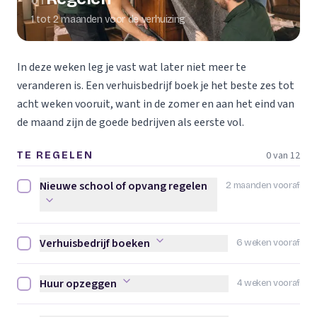
01
1 tot 2 maanden voor de verhuizing
In deze weken leg je vast wat later niet meer te
veranderen is. Een verhuisbedrijf boek je het beste zes tot
acht weken vooruit, want in de zomer en aan het eind van
de maand zijn de goede bedrijven als eerste vol.
0 van 12
TE REGELEN
Nieuwe school of opvang regelen
2 maanden vooraf
Nieuwe school of opvang regelen afvinken
Verhuisbedrijf boeken
6 weken vooraf
Verhuisbedrijf boeken afvinken
Huur opzeggen
4 weken vooraf
Huur opzeggen afvinken