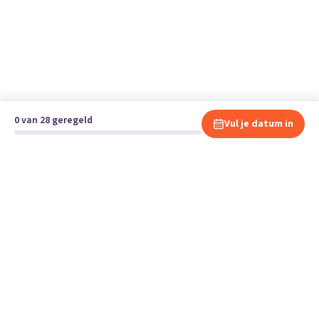
0 van 28 geregeld
Vul je datum in
Klaar om te verhuizen?
Vergelijk gratis en vrijblijvend verhuisbedrijven en andere
specialisten bij jou in de buurt.
Start je verhuizing