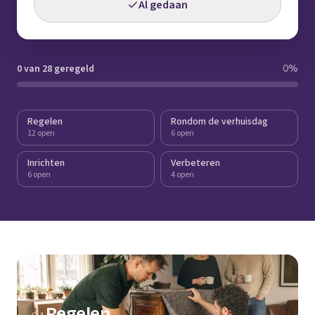
Al gedaan
0 van 28 geregeld
0
%
Regelen
Rondom de verhuisdag
12 open
6 open
Inrichten
Verbeteren
6 open
4 open
Regelen