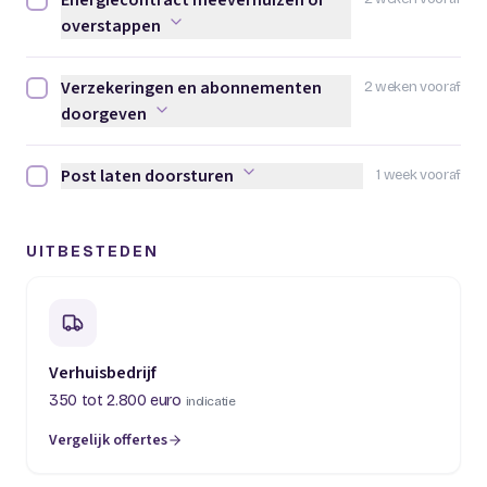
Energiecontract meeverhuizen of
Energiecontract meeverhuizen of overstappen afvinken
overstappen
Verzekeringen en abonnementen
2 weken vooraf
Verzekeringen en abonnementen doorgeven afvinken
doorgeven
Post laten doorsturen
1 week vooraf
Post laten doorsturen afvinken
UITBESTEDEN
Verhuisbedrijf
350 tot 2.800 euro
indicatie
Vergelijk offertes
(opent in een nieuw tabblad)