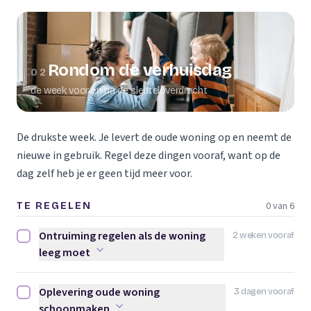
Rondom de verhuisdag
02
de week voor en na de sleuteloverdracht
De drukste week. Je levert de oude woning op en neemt de
nieuwe in gebruik. Regel deze dingen vooraf, want op de
dag zelf heb je er geen tijd meer voor.
0 van 6
TE REGELEN
Ontruiming regelen als de woning
2 weken vooraf
Ontruiming regelen als de woning leeg moet afvinken
leeg moet
Oplevering oude woning
3 dagen vooraf
Oplevering oude woning schoonmaken afvinken
schoonmaken