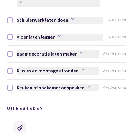
Schilderwerk laten doen
1 week erna
Schilderwerk laten doen afvinken
Vloer laten leggen
1 week erna
Vloer laten leggen afvinken
Raamdecoratie laten maken
2 weken erna
Raamdecoratie laten maken afvinken
Klusjes en montage afronden
3 weken erna
Klusjes en montage afronden afvinken
Keuken of badkamer aanpakken
4 weken erna
Keuken of badkamer aanpakken afvinken
UITBESTEDEN