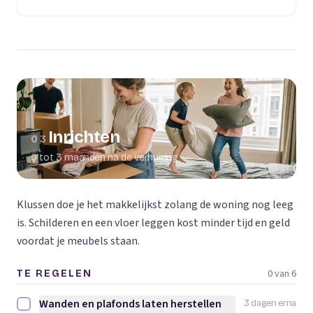
(opent in een nieuw tabblad)
Inrichten
03
0 tot 3 maanden na de verhuizing
Klussen doe je het makkelijkst zolang de woning nog leeg
is. Schilderen en een vloer leggen kost minder tijd en geld
voordat je meubels staan.
0 van 6
TE REGELEN
Wanden en plafonds laten herstellen
3 dagen erna
Wanden en plafonds laten herstellen afvinken