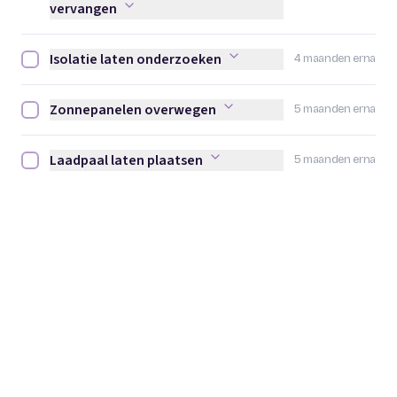
vervangen
Isolatie laten onderzoeken
4 maanden erna
Isolatie laten onderzoeken afvinken
Zonnepanelen overwegen
5 maanden erna
Zonnepanelen overwegen afvinken
Laadpaal laten plaatsen
5 maanden erna
Laadpaal laten plaatsen afvinken