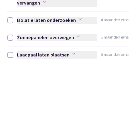
vervangen
Isolatie laten onderzoeken
4 maanden erna
Isolatie laten onderzoeken afvinken
Zonnepanelen overwegen
5 maanden erna
Zonnepanelen overwegen afvinken
Laadpaal laten plaatsen
5 maanden erna
Laadpaal laten plaatsen afvinken