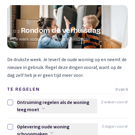
Rondom de verhuisdag
02
de week voor en na de sleuteloverdracht
De drukste week. Je levert de oude woning op en neemt de
nieuwe in gebruik. Regel deze dingen vooraf, want op de
dag zelf heb je er geen tijd meer voor.
0 van 6
TE REGELEN
Ontruiming regelen als de woning
2 weken vooraf
Ontruiming regelen als de woning leeg moet afvinken
leeg moet
Oplevering oude woning
3 dagen vooraf
Oplevering oude woning schoonmaken afvinken
schoonmaken