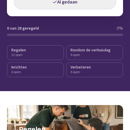
Al gedaan
0 van 28 geregeld
0
%
Regelen
Rondom de verhuisdag
12 open
6 open
Inrichten
Verbeteren
6 open
4 open
Regelen