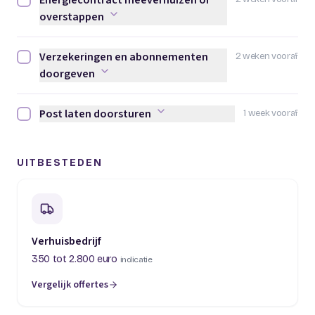
Energiecontract meeverhuizen of
Energiecontract meeverhuizen of overstappen afvinken
overstappen
Verzekeringen en abonnementen
2 weken vooraf
Verzekeringen en abonnementen doorgeven afvinken
doorgeven
Post laten doorsturen
1 week vooraf
Post laten doorsturen afvinken
UITBESTEDEN
Verhuisbedrijf
350 tot 2.800 euro
indicatie
Vergelijk offertes
(opent in een nieuw tabblad)