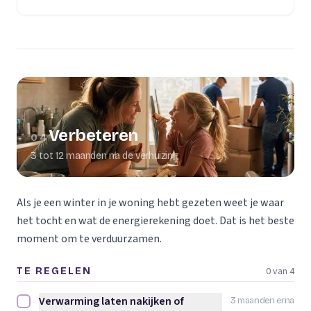
Verbeteren
04
3 tot 12 maanden na de verhuizing
Als je een winter in je woning hebt gezeten weet je waar
het tocht en wat de energierekening doet. Dat is het beste
moment om te verduurzamen.
0 van 4
TE REGELEN
Verwarming laten nakijken of
3 maanden erna
Verwarming laten nakijken of vervangen afvinken