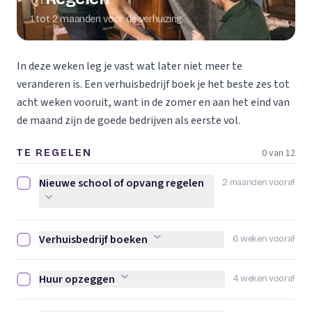
01
1 tot 2 maanden voor de verhuizing
In deze weken leg je vast wat later niet meer te
veranderen is. Een verhuisbedrijf boek je het beste zes tot
acht weken vooruit, want in de zomer en aan het eind van
de maand zijn de goede bedrijven als eerste vol.
0 van 12
TE REGELEN
Nieuwe school of opvang regelen
2 maanden vooraf
Nieuwe school of opvang regelen afvinken
Verhuisbedrijf boeken
6 weken vooraf
Verhuisbedrijf boeken afvinken
Huur opzeggen
4 weken vooraf
Huur opzeggen afvinken