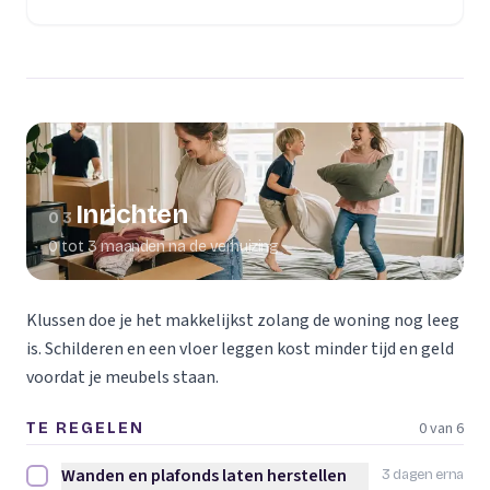
(opent in een nieuw tabblad)
Inrichten
03
0 tot 3 maanden na de verhuizing
Klussen doe je het makkelijkst zolang de woning nog leeg
is. Schilderen en een vloer leggen kost minder tijd en geld
voordat je meubels staan.
0 van 6
TE REGELEN
Wanden en plafonds laten herstellen
3 dagen erna
Wanden en plafonds laten herstellen afvinken