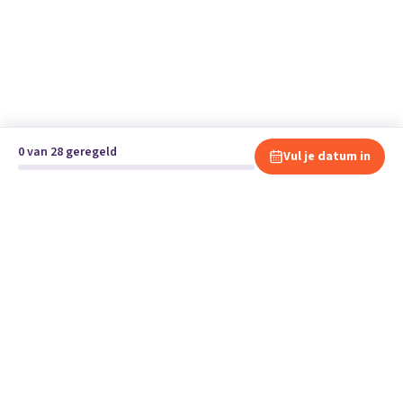
0 van 28 geregeld
Vul je datum in
Klaar om te verhuizen?
Vergelijk gratis en vrijblijvend verhuisbedrijven en andere
specialisten bij jou in de buurt.
Start je verhuizing