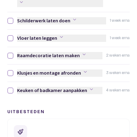
Schilderwerk laten doen
1 week erna
Schilderwerk laten doen afvinken
Vloer laten leggen
1 week erna
Vloer laten leggen afvinken
Raamdecoratie laten maken
2 weken erna
Raamdecoratie laten maken afvinken
Klusjes en montage afronden
3 weken erna
Klusjes en montage afronden afvinken
Keuken of badkamer aanpakken
4 weken erna
Keuken of badkamer aanpakken afvinken
UITBESTEDEN