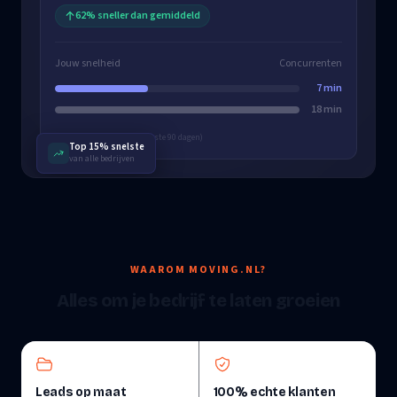
62% sneller dan gemiddeld
Jouw snelheid
Concurrenten
7 min
18 min
Op basis van 12 leads (laatste 90 dagen)
Top 15% snelste
van alle bedrijven
WAAROM MOVING.NL?
Alles om je bedrijf te laten groeien
Leads op maat
100% echte klanten