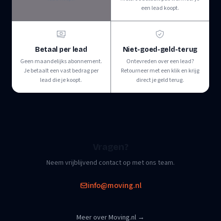
een lead koopt.
Betaal per lead
Niet-goed-geld-terug
Geen maandelijks abonnement.
Ontevreden over een lead?
Je betaalt een vast bedrag per
Retourneer met een klik en krijg
lead die je koopt.
direct je geld terug.
Vragen?
Neem vrijblijvend contact op met ons team.
info@moving.nl
Meer over Moving.nl
→