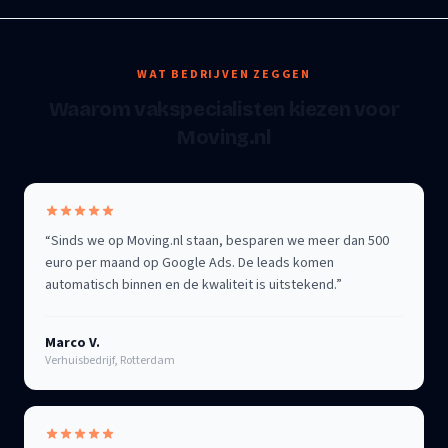
WAT BEDRIJVEN ZEGGEN
Waarom vakspecialisten kiezen voor
Moving.nl
“
Sinds we op Moving.nl staan, besparen we meer dan 500
euro per maand op Google Ads. De leads komen
automatisch binnen en de kwaliteit is uitstekend.
”
Marco V.
Verhuisbedrijf, Rotterdam