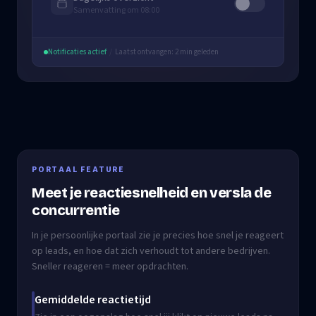
Samenvatting om 08:00
Notificaties actief
/
Laatst ontvangen: 2 min geleden
PORTAAL FEATURE
Meet je reactiesnelheid en versla de
concurrentie
In je persoonlijke portaal zie je precies hoe snel je reageert
op leads, en hoe dat zich verhoudt tot andere bedrijven.
Sneller reageren = meer opdrachten.
Gemiddelde reactietijd