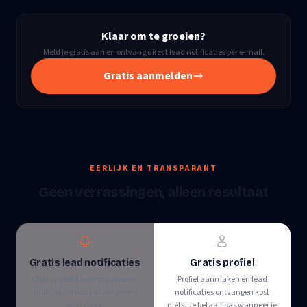
Klaar om te groeien?
Meld je gratis aan en ontvang direct lead notificaties per e-mail.
Gratis aanmelden
EERLIJK EN TRANSPARANT
Geen verrassingen, alleen resultaat
Gratis lead notificaties
Gratis profiel
Ontvang elke lead gratis per e-
Profiel aanmaken en lead
mail. Je betaalt pas als je een
notificaties ontvangen kost
lead koopt.
niets. Je betaalt pas wanneer je