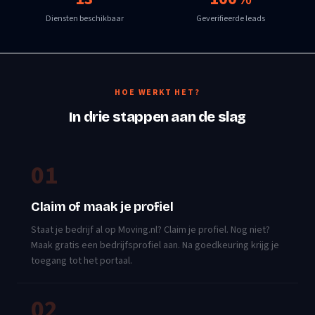
Diensten beschikbaar
Geverifieerde leads
HOE WERKT HET?
In drie stappen aan de slag
01
Claim of maak je profiel
Staat je bedrijf al op Moving.nl? Claim je profiel. Nog niet?
Maak gratis een bedrijfsprofiel aan. Na goedkeuring krijg je
toegang tot het portaal.
02