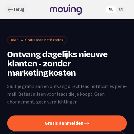
Terug
NL
EN
Nieuw: Gratis lead notificaties
Ontvang dagelijks nieuwe
klanten - zonder
marketingkosten
Sluit je gratis aan en ontvang direct lead notificaties per e-
mail. Betaal alleen voor leads die je koopt. Geen
abonnement, geen verplichtingen.
Gratis aanmelden