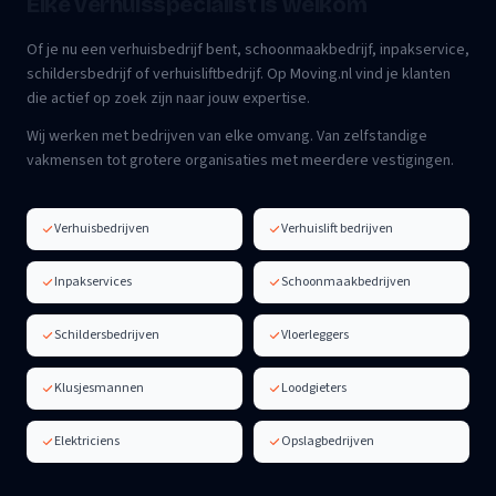
Elke verhuisspecialist is welkom
Of je nu een verhuisbedrijf bent, schoonmaakbedrijf, inpakservice,
schildersbedrijf of verhuisliftbedrijf. Op Moving.nl vind je klanten
die actief op zoek zijn naar jouw expertise.
Wij werken met bedrijven van elke omvang. Van zelfstandige
vakmensen tot grotere organisaties met meerdere vestigingen.
Verhuisbedrijven
Verhuislift bedrijven
Inpakservices
Schoonmaakbedrijven
Schildersbedrijven
Vloerleggers
Klusjesmannen
Loodgieters
Elektriciens
Opslagbedrijven