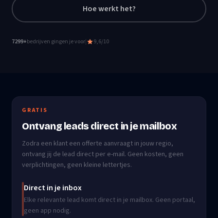
Hoe werkt het?
7299
+
bedrijven gingen je voor
|
9,6/10
GRATIS
Ontvang leads direct in je mailbox
Zodra een klant een offerte aanvraagt in jouw regio,
ontvang jij de lead direct per e-mail. Geen kosten, geen
verplichtingen, geen kleine lettertjes.
Direct in je inbox
Elke relevante lead komt direct in je mailbox. Geen portaal,
geen app nodig.