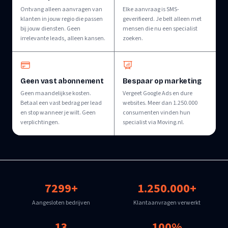
Ontvang alleen aanvragen van
Elke aanvraag is SMS-
klanten in jouw regio die passen
geverifieerd. Je belt alleen met
bij jouw diensten. Geen
mensen die nu een specialist
irrelevante leads, alleen kansen.
zoeken.
Geen vast abonnement
Bespaar op marketing
Geen maandelijkse kosten.
Vergeet Google Ads en dure
Betaal een vast bedrag per lead
websites. Meer dan 1.250.000
en stop wanneer je wilt. Geen
consumenten vinden hun
verplichtingen.
specialist via Moving.nl.
7299+
1.250.000+
Aangesloten bedrijven
Klantaanvragen verwerkt
13
100%