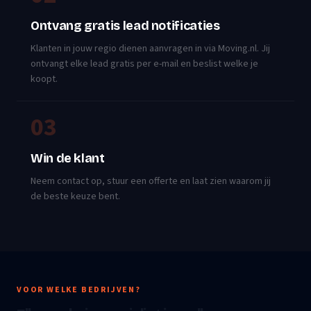
Ontvang gratis lead notificaties
Klanten in jouw regio dienen aanvragen in via Moving.nl. Jij
ontvangt elke lead gratis per e-mail en beslist welke je
koopt.
03
Win de klant
Neem contact op, stuur een offerte en laat zien waarom jij
de beste keuze bent.
VOOR WELKE BEDRIJVEN?