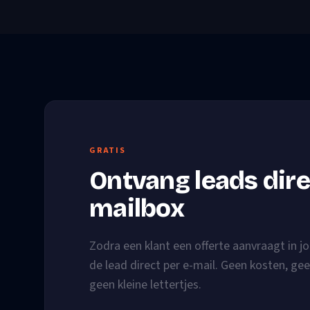
GRATIS
Ontvang leads direc
mailbox
Zodra een klant een offerte aanvraagt in jo
de lead direct per e-mail. Geen kosten, gee
geen kleine lettertjes.