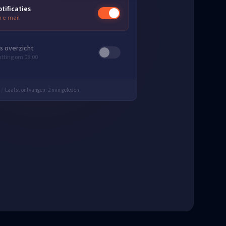
tificaties
r e-mail
ks overzicht
ting om 08:00
/
Laatst ontvangen: 2 min geleden