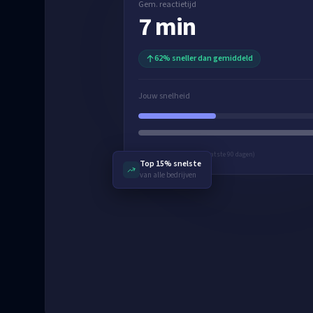
Gem. reactietijd
7 min
62% sneller dan gemiddeld
Jouw snelheid
Op basis van 12 leads (laatste 90 dagen)
Top 15% snelste
van alle bedrijven