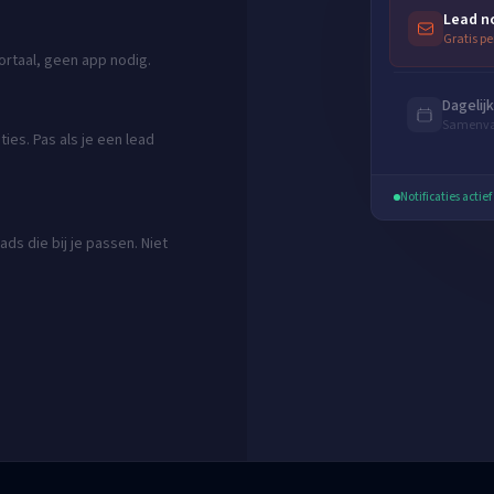
Lead no
Gratis pe
portaal, geen app nodig.
Dagelij
Samenvat
ies. Pas als je een lead
Notificaties actief
ads die bij je passen. Niet