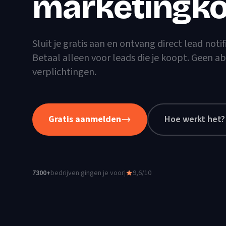
marketingko
Sluit je gratis aan en ontvang direct lead notif
Betaal alleen voor leads die je koopt. Geen
verplichtingen.
Gratis aanmelden
Hoe werkt het?
7300
+
bedrijven gingen je voor
|
9,6/10