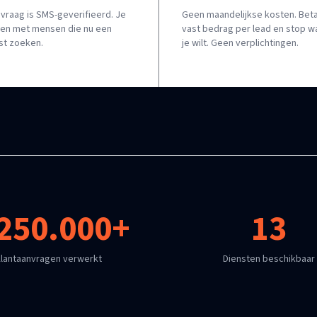
nvraag is SMS-geverifieerd. Je
Geen maandelijkse kosten. Beta
leen met mensen die nu een
vast bedrag per lead en stop 
ist zoeken.
je wilt. Geen verplichtingen.
250.000+
13
lantaanvragen verwerkt
Diensten beschikbaar