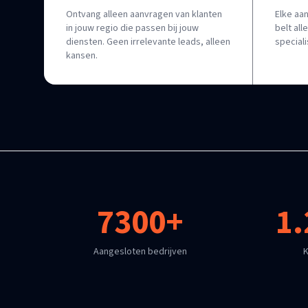
Ontvang alleen aanvragen van klanten
Elke aa
in jouw regio die passen bij jouw
belt al
diensten. Geen irrelevante leads, alleen
special
kansen.
7300+
1.
Aangesloten bedrijven
K