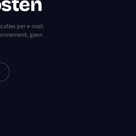
sten
icaties per e-mail.
 abonnement, geen