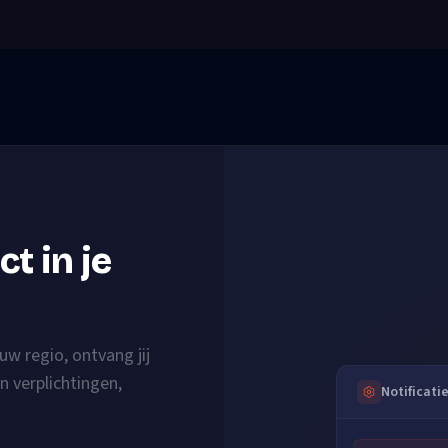
t in je
uw regio, ontvang jij
n verplichtingen,
Notificati