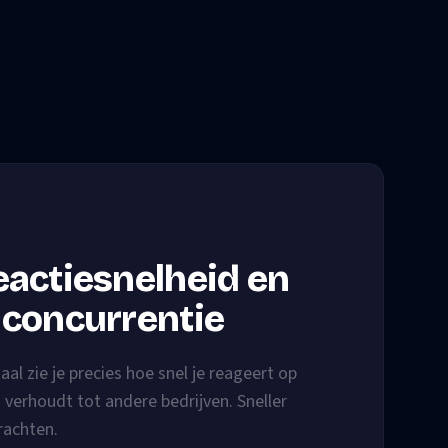
eactiesnelheid en
 concurrentie
taal zie je precies hoe snel je reageert op
h verhoudt tot andere bedrijven. Sneller
rachten.