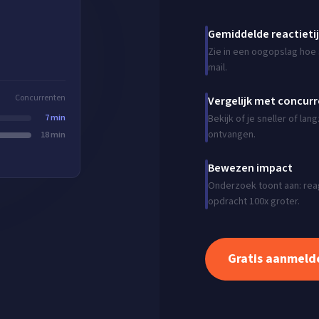
Gemiddelde reactieti
Zie in een oogopslag hoe s
mail.
Concurrenten
Vergelijk met concur
7 min
Bekijk of je sneller of l
ontvangen.
18 min
Bewezen impact
Onderzoek toont aan: reag
opdracht 100x groter.
Gratis aanmeld