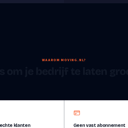
WAAROM MOVING.NL?
s om je bedrijf te laten gr
echte klanten
Geen vast abonnement