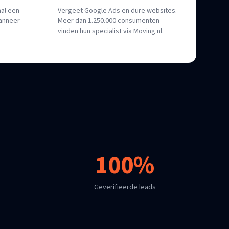
al een
Vergeet Google Ads en dure websites.
wanneer
Meer dan 1.250.000 consumenten
vinden hun specialist via Moving.nl.
100%
Geverifieerde leads