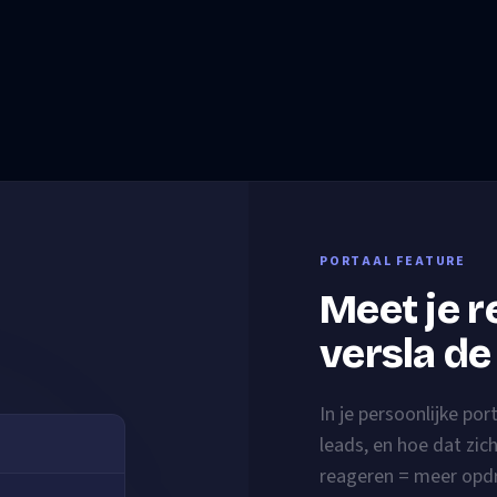
PORTAAL FEATURE
Meet je r
versla de
In je persoonlijke por
leads, en hoe dat zic
reageren = meer opd