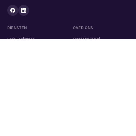
DIENSTEN
OVER ONS
Verhuisplanner
Over Moving.nl
Alle diensten
Voor bedrijven
Verhuisvolume berekenen
Contact
Verhuisdozen berekenen
Verhuisbedrijf
Verhuislift
Schoonmaakbedrijf
Woningontruiming
Schildersbedrijf
Klusjesman