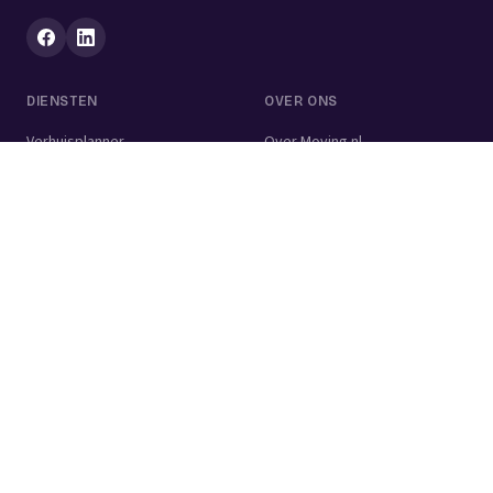
DIENSTEN
OVER ONS
Verhuisplanner
Over Moving.nl
Alle diensten
Voor bedrijven
Verhuisvolume berekenen
Contact
Verhuisdozen berekenen
Verhuisbedrijf
Verhuislift
Schoonmaakbedrijf
Woningontruiming
Schildersbedrijf
Klusjesman