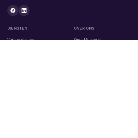
DIENSTEN
OVER ONS
Verhuisplanner
Over Moving.nl
Alle diensten
Voor bedrijven
Verhuisvolume berekenen
Contact
Verhuisdozen berekenen
Verhuisbedrijf
Verhuislift
Schoonmaakbedrijf
Woningontruiming
Schildersbedrijf
Klusjesman