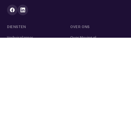
DIENSTEN
OVER ONS
Verhuisplanner
Over Moving.nl
Alle diensten
Voor bedrijven
Verhuisvolume berekenen
Contact
Verhuisdozen berekenen
Verhuisbedrijf
Verhuislift
Schoonmaakbedrijf
Woningontruiming
Schildersbedrijf
Klusjesman