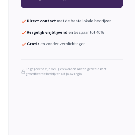
Direct contact
met de beste lokale bedrijven
Vergelijk vrijblijvend
en bespaar tot 40%
Gratis
en zonder verplichtingen
Je gegevens zijn veilig en worden alleen gedeeld met
geverifieerde bedrijven uit jouw regio