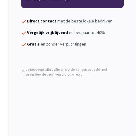
Direct contact
met de beste lokale bedrijven
Vergelijk vrijblijvend
en bespaar tot 40%
Gratis
en zonder verplichtingen
Je gegevens zijn veilig en worden alleen gedeeld met
geverifieerde bedrijven uit jouw regio