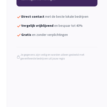
Direct contact
met de beste lokale bedrijven
Vergelijk vrijblijvend
en bespaar tot 40%
Gratis
en zonder verplichtingen
Je gegevens zijn veilig en worden alleen gedeeld met
geverifieerde bedrijven uit jouw regio