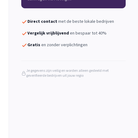
Direct contact
met de beste lokale bedrijven
Vergelijk vrijblijvend
en bespaar tot 40%
Gratis
en zonder verplichtingen
Je gegevens zijn veilig en worden alleen gedeeld met
geverifieerde bedrijven uit jouw regio