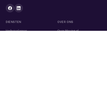
DIENSTEN
OVER ONS
Verhuisplanner
Over Moving.nl
Alle diensten
Voor bedrijven
Verhuisvolume berekenen
Contact
Verhuisdozen berekenen
Verhuisbedrijf
Verhuislift
Schoonmaakbedrijf
Woningontruiming
Schildersbedrijf
Klusjesman