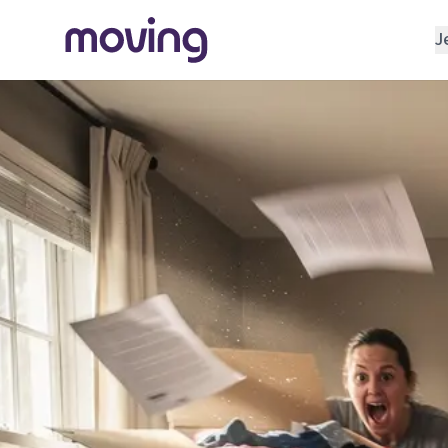
J
REGELEN
Verhuisbedrijf
Opslagruimte
INRICHTEN
Schoonmaakbedrijf
Klusjesman
Loodgieter
Slotenmaker
TOOLS BIJ VERHUIZEN