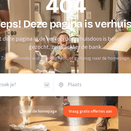
404
Verhuisvolume berekenen
enen
Energie vergelijken
eps! Deze pagina is verhui
at deze pagina in de verkeerde verhuisdoos is beland.
gezocht, zelfs achter de bank.
Zoek hieronder wat je nodig hebt, of ga terug naar de homepage.
Naar de homepage
Vraag gratis offertes aan