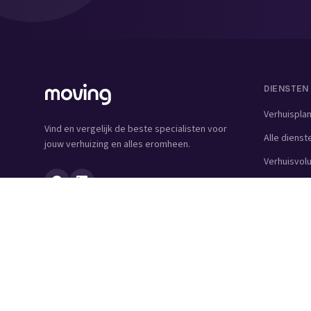
DIENSTEN
Verhuispla
Vind en vergelijk de beste specialisten voor
Alle dienst
jouw verhuizing en alles eromheen.
Verhuisvo
Verhuisdo
Verhuisbedr
Verhuislift
Schoonmaa
Woningontr
Schildersbe