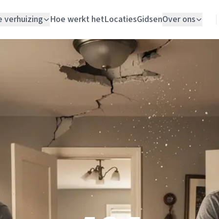
e verhuizing
Hoe werkt het
Locaties
Gidsen
Over ons
Verhuislift
Woningontruiming
Schildersbedrijf
Vloerlegger
Elektricien