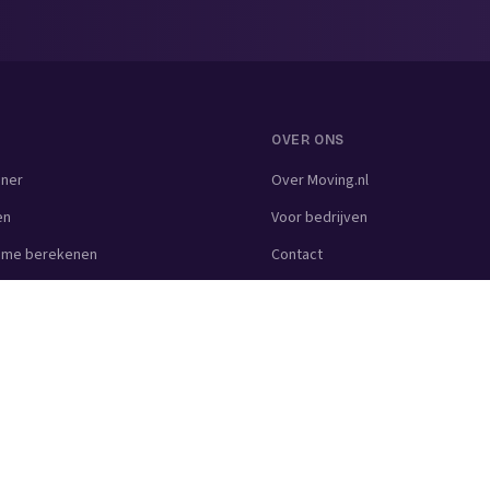
OVER ONS
nner
Over Moving.nl
en
Voor bedrijven
lume berekenen
Contact
zen berekenen
ijf
kbedrijf
uiming
drijf