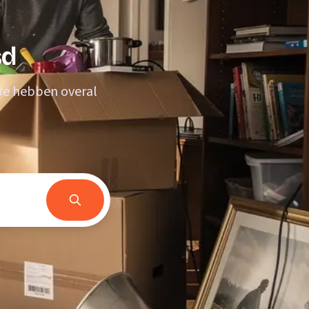
sd
 We hebben overal