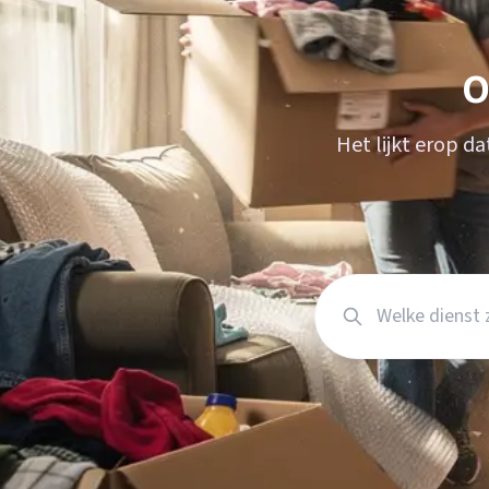
Verhuisplanner
Verhuisdozen berek
O
Het lijkt erop d